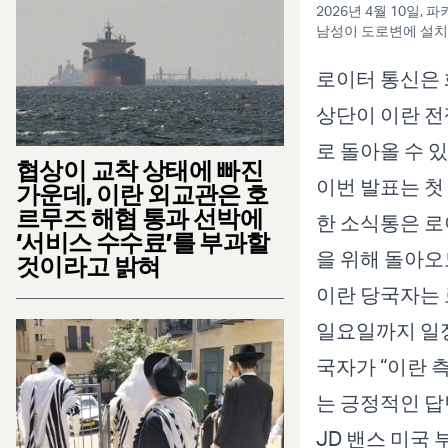
2026년 4월 10일
남성이 도로변에 설치된
로이터 통신은 
상단이 이란 전
로 돌아올 수 
협상이 교착 상태에 빠진
이번 발표는 첫
가운데, 이란 외교관은 호
르무즈 해협 통과 선박에
한 소식통은 로
‘서비스 수수료’를 부과할
을 위해 돌아오
것이라고 밝혀
이란 당국자는 
일요일까지 일정
국자가 “이란 
는 긍정적인 답
JD 밴스 미국