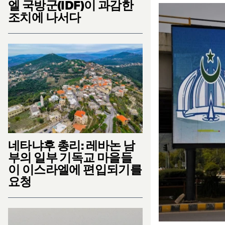
엘 국방군(IDF)이 과감한
조치에 나서다
네타냐후 총리: 레바논 남
부의 일부 기독교 마을들
이 이스라엘에 편입되기를
요청