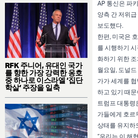
AP 통신은 파
양측 간 저위급
보도했다.
한편, 미국은 
를 시행하기 시
화하기 위한 조
RFK 주니어, 유대인 국가
월요일, 도널드
를 향한 가장 강력한 옹호
중 하나로 이스라엘 ‘집단
가가 세계를 협
학살’ 주장을 일축
하고 있기 때문
트럼프 대통령은
가들에게 호르무
상태를 유지하도
“우리는 이 해