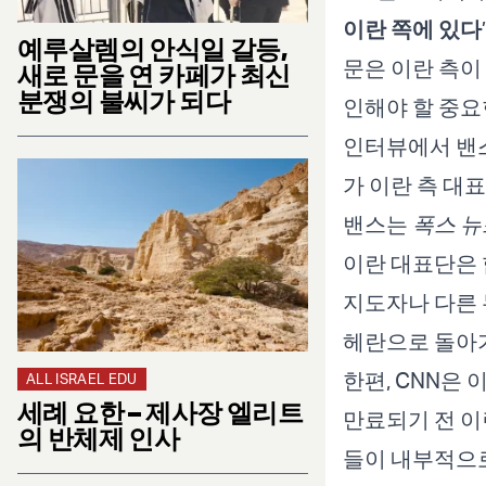
이란 쪽에 있다
예루살렘의 안식일 갈등,
문은 이란 측이
새로 문을 연 카페가 최신
분쟁의 불씨가 되다
인해야 할 중요
인터뷰에서 밴스
가 이란 측 대
밴스는
폭스 뉴
이란 대표단은 
지도자나 다른 
헤란으로 돌아가
한편, CNN은 
ALL ISRAEL EDU
세례 요한 – 제사장 엘리트
만료되기 전 이
의 반체제 인사
들이 내부적으로