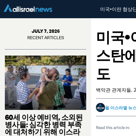
미국•이란 협상단
미국•
JULY 7, 2026
RECENT ARTICLES
스탄에
도
백악관 관계자들, 
올 이스라엘 뉴
60세 이상 예비역, 소외된
병사들: 심각한 병력 부족
Read this article in:
에 대처하기 위해 이스라