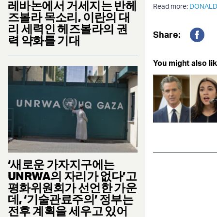
레바논에서 거세지는 반헤
Read more:
DONALD
즈볼라 목소리, 이란의 대
리 세력인 헤즈볼라의 권
Share:
력 약화를 기대
Fac
You might also lik
‘새로운 가자지구에는
UNRWA의 자리가 없다’고
평화위원회가 선언한 가운
데, ‘기술관료주의’ 정부는
전후 계획을 세우고 있어