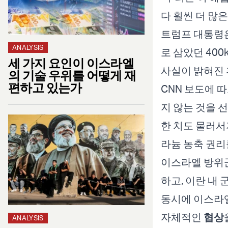
다 훨씬 더 많
트럼프 대통령은
ANALYSIS
로 삼았던 400
세 가지 요인이 이스라엘
사실이 밝혀진 
의 기술 우위를 어떻게 재
편하고 있는가
CNN 보도에 
지 않는 것을 
한 치도 물러서
라늄 농축 권리
이스라엘 방위군
하고, 이란 내
동시에 이스라엘
자체적인
협상
ANALYSIS