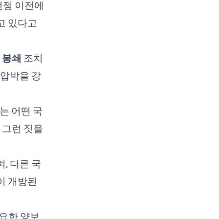
전쟁 이전에
고 있다고
한
봉쇄
조치
 압박을 강
는 어떤 국
 그런 짓을
, 다른 국
이 개방된
필요한 양보