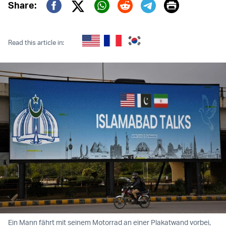
Print
Share:
Twitter (X)
Facebook
Whatsapp
Reddit
Telegram
Read this article in:
Ein Mann fährt mit seinem Motorrad an einer Plakatwand vorbei,