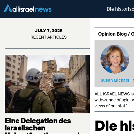
Die historis
JULY 7, 2026
Opinion Blog / 
RECENT ARTICLES
|
Susan Michael
ALL ISRAEL NEWS is c
wide-range of opinio
views of our staff.
Eine Delegation des
Die h
israelischen