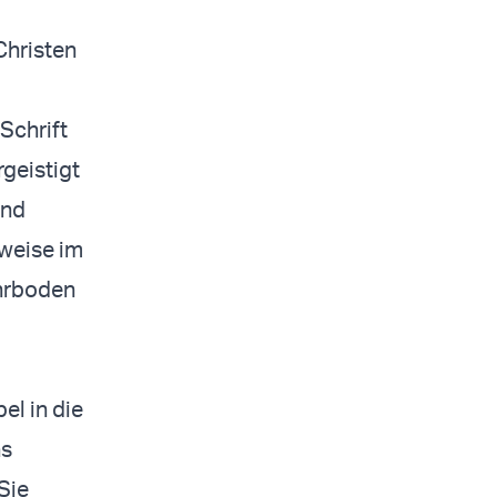
Christen
Schrift
geistigt
und
tweise im
ährboden
el in die
ns
 Sie