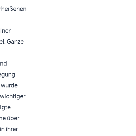
erheißenen
iner
el. Ganze
und
wegung
“ wurde
 wichtiger
igte.
che über
n ihrer