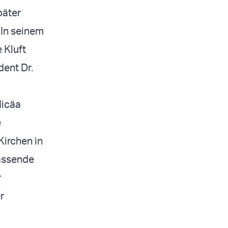
päter
 In seinem
 Kluft
dent Dr.
Nicäa
e
Kirchen in
lassende
r
r