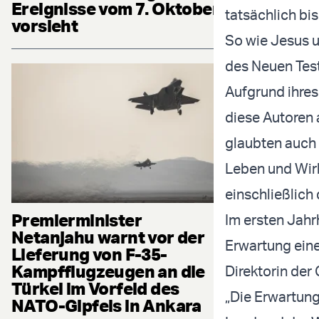
Ereignisse vom 7. Oktober
tatsächlich bis
vorsieht
So wie Jesus u
des Neuen Test
Aufgrund ihres
diese Autoren 
glaubten auch 
Leben und Wirk
einschließlich 
Premierminister
Im ersten Jahr
Netanjahu warnt vor der
Erwartung einer
Lieferung von F-35-
Kampfflugzeugen an die
Direktorin der
Türkei im Vorfeld des
„Die Erwartung
NATO-Gipfels in Ankara