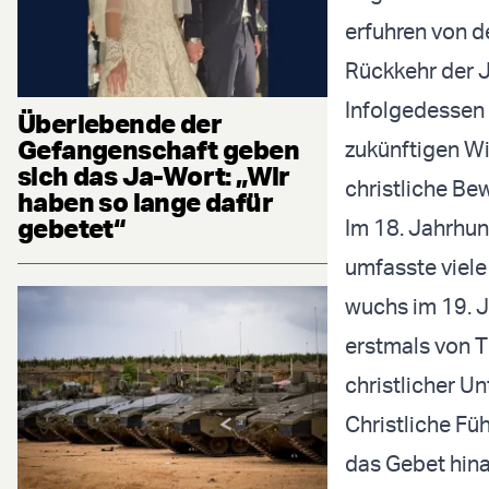
erfuhren von d
Rückkehr der J
Infolgedessen
Überlebende der
Gefangenschaft geben
zukünftigen Wi
sich das Ja-Wort: „Wir
christliche Be
haben so lange dafür
gebetet“
Im 18. Jahrhu
umfasste viele
wuchs im 19. Ja
erstmals von T
christlicher U
Christliche Fü
das Gebet hinau