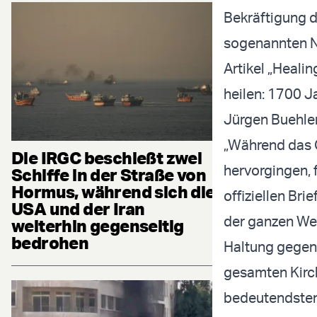
Bekräftigung d
sogenannten N
Artikel „Healin
heilen: 1700 J
Jürgen Buehler
„Während das 
Die IRGC beschießt zwei
hervorgingen, f
Schiffe in der Straße von
Hormus, während sich die
offiziellen Br
USA und der Iran
der ganzen Wel
weiterhin gegenseitig
bedrohen
Haltung gegenü
gesamten Kirch
bedeutendsten