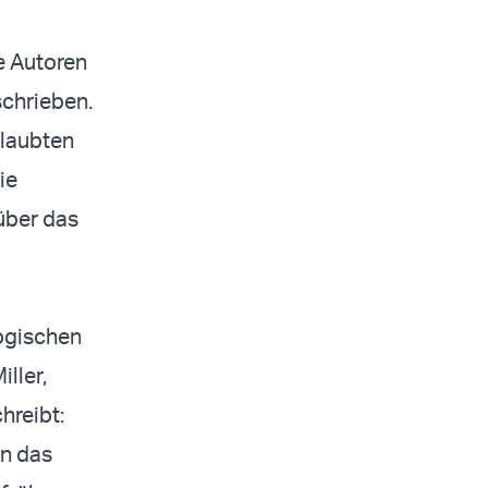
e Autoren
schrieben.
glaubten
ie
über das
logischen
iller,
hreibt:
in das