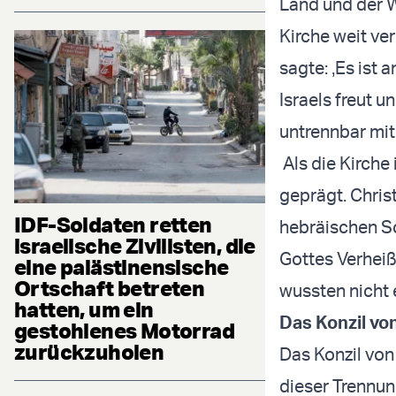
Land und der W
Kirche weit ver
sagte: ‚Es ist
Israels freut 
untrennbar mit
Als die Kirche
geprägt. Chris
IDF-Soldaten retten
hebräischen Sc
israelische Zivilisten, die
Gottes Verheiß
eine palästinensische
Ortschaft betreten
wussten nicht 
hatten, um ein
Das Konzil vo
gestohlenes Motorrad
zurückzuholen
Das Konzil von
dieser Trennun