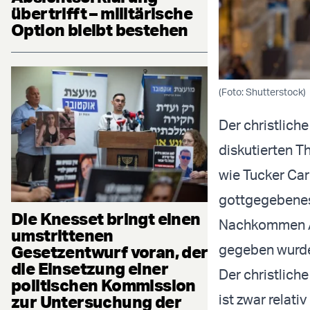
übertrifft – militärische
Option bleibt bestehen
(Foto: Shutterstock)
Der christlich
diskutierten 
wie Tucker Carl
gottgegebenes 
Die Knesset bringt einen
Nachkommen Ab
umstrittenen
gegeben wurd
Gesetzentwurf voran, der
die Einsetzung einer
Der christlich
politischen Kommission
ist zwar relat
zur Untersuchung der