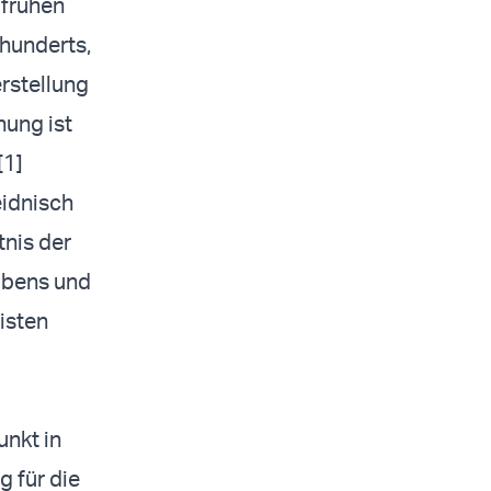
 frühen
rhunderts,
erstellung
nung ist
[1]
eidnisch
tnis der
aubens und
isten
unkt in
 für die