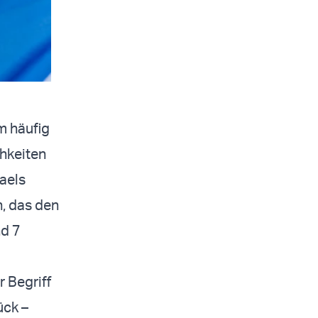
m häufig
hkeiten
raels
, das den
d 7
r Begriff
ück –