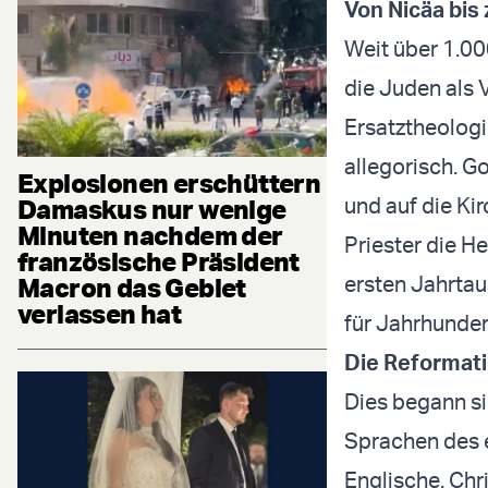
Von Nicäa bis
Weit über 1.00
die Juden als 
Ersatztheologi
allegorisch. G
Explosionen erschüttern
und auf die Ki
Damaskus nur wenige
Minuten nachdem der
Priester die H
französische Präsident
ersten Jahrta
Macron das Gebiet
verlassen hat
für Jahrhunder
Die Reformat
Dies begann sic
Sprachen des e
Englische. Chri