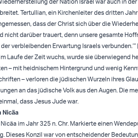
iederherstellung der Nation Israel war auch in der
breitet. Tertullian, ein Kirchenleiter des dritten Jah
 angemessen, dass der Christ sich über die Wiederh
und nicht darüber trauert, denn unsere gesamte Hoff
 der verbleibenden Erwartung Israels verbunden.‘“ 
 im Laufe der Zeit wuchs, wurde sie überwiegend h
ten – mit heidnischem Hintergrund und wenig Kenn
hriften – verloren die jüdischen Wurzeln ihres Gl
ungen an das jüdische Volk aus den Augen. Die me
einmal, dass Jesus Jude war.
n Nicäa
 Nicäa im Jahr 325 n. Chr. Markierte einen Wendep
g. Dieses Konzil war von entscheidender Bedeutung