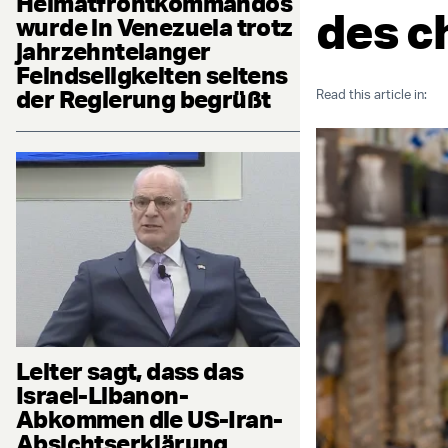
Heimatfrontkommandos
des c
wurde in Venezuela trotz
jahrzehntelanger
Feindseligkeiten seitens
der Regierung begrüßt
Read this article in:
Leiter sagt, dass das
Israel-Libanon-
Abkommen die US-Iran-
Absichtserklärung