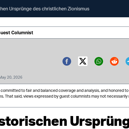
chen Ursprünge des christlichen Zionismus
Guest Columnist
Twitter (X)
Facebook
Whatsa
Redd
May 20, 2026
ommitted to fair and balanced coverage and analysis, and honored to 
ns. That said, views expressed by guest columnists may not necessarily 
istorischen Ursprün