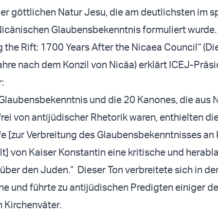
er göttlichen Natur Jesu, die am deutlichsten im s
icänischen Glaubensbekenntnis formuliert wurde.
g the Rift: 1700 Years After the Nicaea Council“ (Die
ahre nach dem Konzil von Nicäa) erklärt ICEJ-Präsi
:
Glaubensbekenntnis und die 20 Kanones, die aus 
rei von antijüdischer Rhetorik waren, enthielten di
iefe [zur Verbreitung des Glaubensbekenntnisses an 
t] von Kaiser Konstantin eine kritische und herab
ber den Juden.“ Dieser Ton verbreitete sich in de
e und führte zu antijüdischen Predigten einiger de
 Kirchenväter.