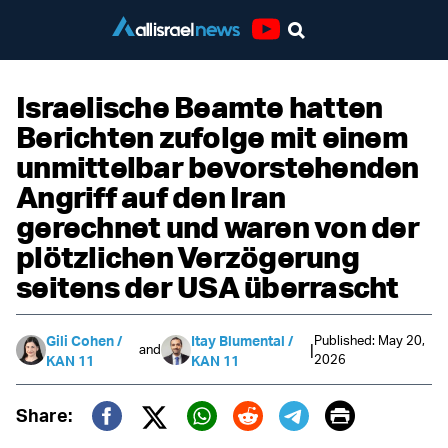
Youtube
Israelische Beamte hatten
Berichten zufolge mit einem
unmittelbar bevorstehenden
Angriff auf den Iran
gerechnet und waren von der
plötzlichen Verzögerung
seitens der USA überrascht
Published: May 20,
Gili Cohen /
Itay Blumental /
|
and
2026
KAN 11
KAN 11
Print
Share:
Twitter (X)
Facebook
Whatsapp
Reddit
Telegram