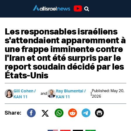
Youtube
Les responsables israéliens
s'attendaient apparemment à
une frappe imminente contre
l'Iran et ont été surpris par le
report soudain décidé par les
États-Unis
Published: May 20,
Gili Cohen /
Itay Blumental /
|
and
2026
KAN 11
KAN 11
Print
Share:
Twitter (X)
Facebook
Whatsapp
Reddit
Telegram