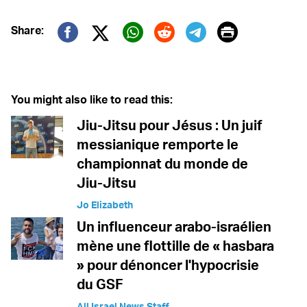
Print
Share:
Twitter (X)
Facebook
Whatsapp
Reddit
Telegram
You might also like to read this:
Jiu-Jitsu pour Jésus : Un juif
messianique remporte le
championnat du monde de
Jiu-Jitsu
Jo Elizabeth
Un influenceur arabo-israélien
mène une flottille de « hasbara
» pour dénoncer l'hypocrisie
du GSF
All Israel News Staff