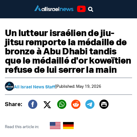
Youtube
Un lutteur israélien de jiu-
jitsu remporte la médaille de
bronze à Abu Dhabi tandis
que le médaillé d'or koweïtien
refuse de lui serrer la main
|
Published: May 19, 2026
All Israel News Staff
Print
Share:
Twitter (X)
Facebook
Whatsapp
Reddit
Telegram
Read this article in: