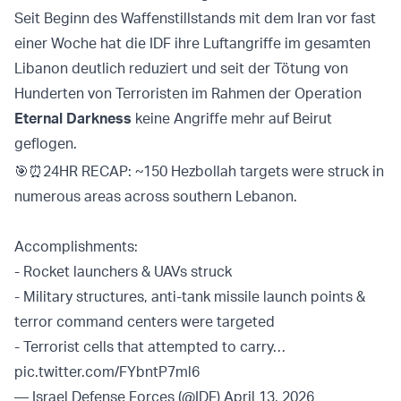
Seit Beginn des Waffenstillstands mit dem Iran vor fast
einer Woche hat die IDF ihre Luftangriffe im gesamten
Libanon deutlich reduziert und seit der Tötung von
Hunderten von Terroristen im Rahmen der Operation
Eternal Darkness
keine Angriffe mehr auf Beirut
geflogen.
🎯⏰24HR RECAP: ~150 Hezbollah targets were struck in
numerous areas across southern Lebanon.
Accomplishments:
- Rocket launchers & UAVs struck
- Military structures, anti-tank missile launch points &
terror command centers were targeted
- Terrorist cells that attempted to carry…
pic.twitter.com/FYbntP7ml6
— Israel Defense Forces (@IDF)
April 13, 2026