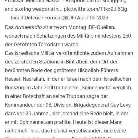
• Hassan Mustafa Nasser - Responsible for smuggling
and storing weapons in…
pic.twitter.com/TTxq9JI6Qg
— Israel Defense Forces (@IDF)
April 13, 2026
Das
Armeeradio
zitierte am Montag IDF-Quellen,
wonach nach Schätzungen des Militärs mindestens 250
der Getöteten Terroristen waren.
Das israelische Militär veröffentlichte zudem Aufnahmen
des zerstörten Stadions in Bint Jbeil, dem Ort der
berühmten Rede des getöteten Hisbollah-Führers
Hassan Nasrallah, in der er Israel nach dem israelischen
Rückzug im Jahr 2000 mit einem „Spinnennetz“ verglich.
In einer Botschaft an seine Truppen sagte der
Kommandeur der 98. Division, Brigadegeneral Guy Levy,
dass vor 26 Jahren „hier jemand eine Rede hielt, in der
er mit Spinnennetzen prahlte. Heute ist dieser Mann
nicht mehr hier, das Feld ist verschwunden, und seine