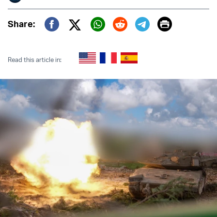
Print
Share:
Twitter (X)
Facebook
Whatsapp
Reddit
Telegram
Read this article in: