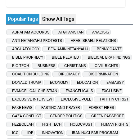
Popular Tags
Show All Tags
ABRAHAM ACCORDS
AFGHANISTAN
ANALYSIS
ANTI NETANYAHU PROTESTS
ARAB ISRAELI RELATIONS
ARCHAEOLOGY
BENJAMIN NETANYAHU
BENNY GANTZ
BIBLE PROPHECY
BIBLE RELATED
BIBLICAL ERA FINDINGS
BIG TECH
BUSINESS
CHRISTIANS
CIVIL RIGHTS
COALITION BUILDING
DIPLOMACY
DISCRIMINATION
DONALD TRUMP
ECONOMY
EDUCATION
EMBASSY
EVANGELICAL CHRISTIAN
EVANGELICALS
EXCLUSIVE
EXCLUSIVE INTERVIEW
EXCLUSIVE POLL
FAITH IN CHRIST
FAKE NEWS
FASTING AND PRAYER
FOREST FIRES
GAZA CONFLICT
GENDER POLITICS
GREEN PASSPORT
HEZBOLLAH
HIGH TECH
HOLOCAUST
HUMAN RIGHTS
ICC
IDF
INNOVATION
IRAN NUCLEAR PROGRAM