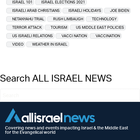
ISRAEL 101
ISRAEL ELECTIONS 2021
ISRAELI ARAB CHRISTIANS
ISRAELI HOLIDAYS
JOE BIDEN
NETANYAHU TRIAL
RUSH LIMBAUGH
TECHNOLOGY
TERROR ATTACK
TOURISM
US MIDDLE EAST POLICIES
US ISRAELI RELATIONS
VACCI NATION
VACCINATION
VIDEO
WEATHER IN ISRAEL
Search ALL ISRAEL NEWS
Covering news and events impacting Israel & the Middle East
for the Evangelical world