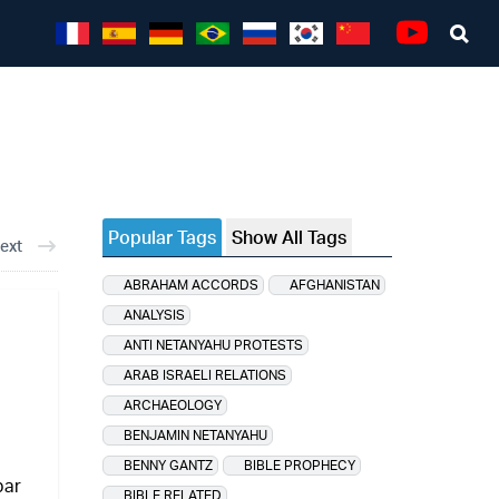
Sea
Youtube
Popular Tags
Show All Tags
ext
ABRAHAM ACCORDS
AFGHANISTAN
ANALYSIS
ANTI NETANYAHU PROTESTS
ARAB ISRAELI RELATIONS
ARCHAEOLOGY
BENJAMIN NETANYAHU
BENNY GANTZ
BIBLE PROPHECY
bar
BIBLE RELATED