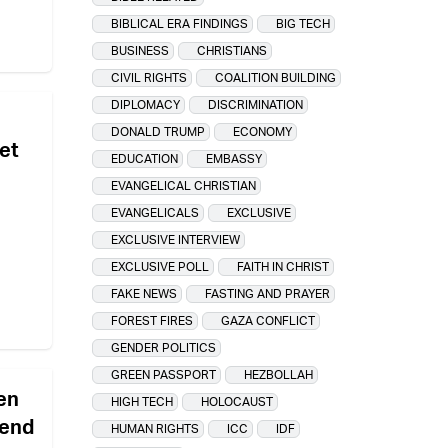
BIBLICAL ERA FINDINGS
BIG TECH
BUSINESS
CHRISTIANS
CIVIL RIGHTS
COALITION BUILDING
DIPLOMACY
DISCRIMINATION
DONALD TRUMP
ECONOMY
tet
EDUCATION
EMBASSY
EVANGELICAL CHRISTIAN
EVANGELICALS
EXCLUSIVE
EXCLUSIVE INTERVIEW
EXCLUSIVE POLL
FAITH IN CHRIST
FAKE NEWS
FASTING AND PRAYER
FOREST FIRES
GAZA CONFLICT
GENDER POLITICS
GREEN PASSPORT
HEZBOLLAH
en
HIGH TECH
HOLOCAUST
rend
HUMAN RIGHTS
ICC
IDF