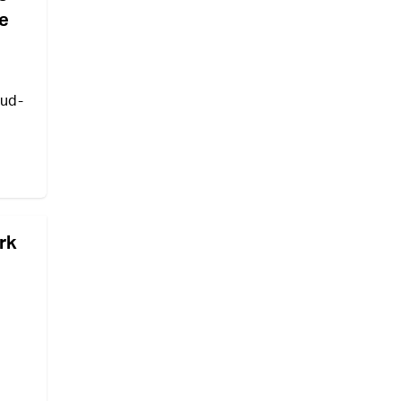
e
mud-
rk