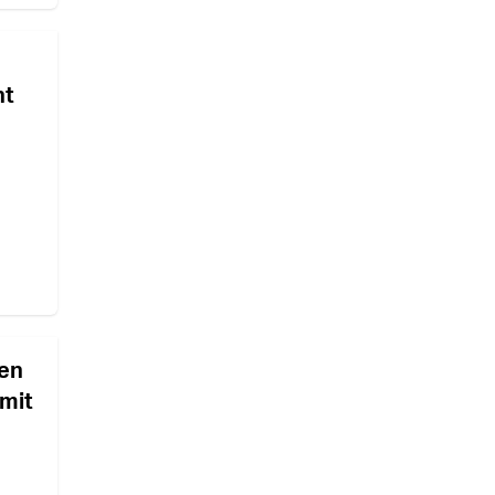
ht
gen
mit