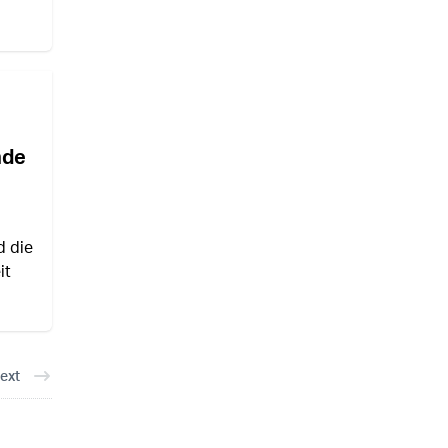
nde
d die
it
ext