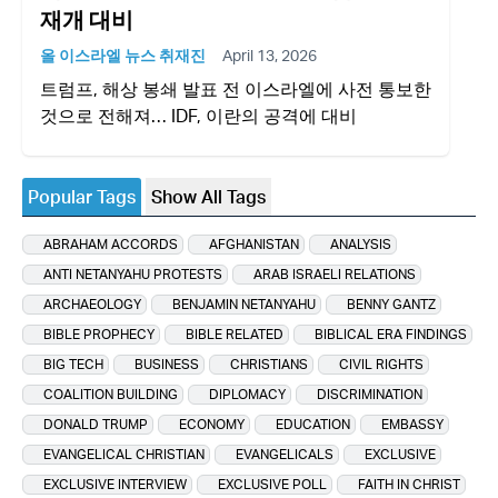
재개 대비
올 이스라엘 뉴스 취재진
April 13, 2026
트럼프, 해상 봉쇄 발표 전 이스라엘에 사전 통보한
것으로 전해져… IDF, 이란의 공격에 대비
Popular Tags
Show All Tags
ABRAHAM ACCORDS
AFGHANISTAN
ANALYSIS
ANTI NETANYAHU PROTESTS
ARAB ISRAELI RELATIONS
ARCHAEOLOGY
BENJAMIN NETANYAHU
BENNY GANTZ
BIBLE PROPHECY
BIBLE RELATED
BIBLICAL ERA FINDINGS
BIG TECH
BUSINESS
CHRISTIANS
CIVIL RIGHTS
COALITION BUILDING
DIPLOMACY
DISCRIMINATION
DONALD TRUMP
ECONOMY
EDUCATION
EMBASSY
EVANGELICAL CHRISTIAN
EVANGELICALS
EXCLUSIVE
EXCLUSIVE INTERVIEW
EXCLUSIVE POLL
FAITH IN CHRIST