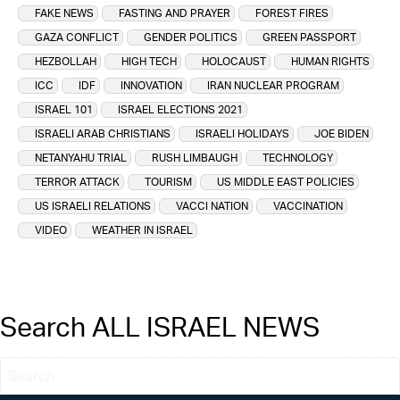
FAKE NEWS
FASTING AND PRAYER
FOREST FIRES
GAZA CONFLICT
GENDER POLITICS
GREEN PASSPORT
HEZBOLLAH
HIGH TECH
HOLOCAUST
HUMAN RIGHTS
ICC
IDF
INNOVATION
IRAN NUCLEAR PROGRAM
ISRAEL 101
ISRAEL ELECTIONS 2021
ISRAELI ARAB CHRISTIANS
ISRAELI HOLIDAYS
JOE BIDEN
NETANYAHU TRIAL
RUSH LIMBAUGH
TECHNOLOGY
TERROR ATTACK
TOURISM
US MIDDLE EAST POLICIES
US ISRAELI RELATIONS
VACCI NATION
VACCINATION
VIDEO
WEATHER IN ISRAEL
Search ALL ISRAEL NEWS