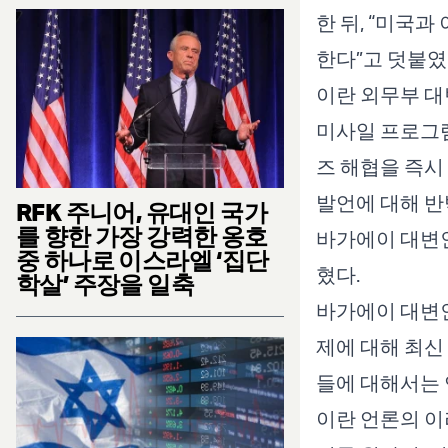
한 뒤, “미국
한다”고 덧붙였
이란 외무부 대변
미사일 프로그램
즈 해협을 즉시
발언에 대해 반
RFK 주니어, 유대인 국가
를 향한 가장 강력한 옹호
바가에이 대변인
중 하나로 이스라엘 ‘집단
혔다.
학살’ 주장을 일축
바가에이 대변인
제에 대해 최신
들에 대해서는 
이란 언론의 이