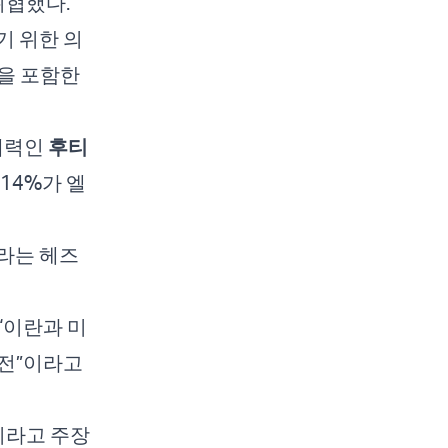
위협했다.
기 위한 의
을 포함한
 세력인
후티
14%가 엘
라는 헤즈
“이란과 미
휴전”이라고
이라고 주장