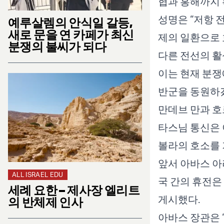
협과 홍해까지 
성명은 “저항 
예루살렘의 안식일 갈등,
새로 문을 연 카페가 최신
제의 일환으로 
분쟁의 불씨가 되다
다른 전선의 활
이는 현재 분쟁
반군을 동원하겠
만데브 만과 호
타스님 통신은 
볼라의 호소를 
앞서 아바스 아
ALL ISRAEL EDU
국 간의 휴전은
세례 요한 – 제사장 엘리트
게시했다.
의 반체제 인사
아바스 장관은 