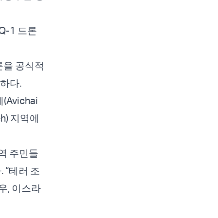
Q-1 드론
드론을 공식적
하다.
vichai
h) 지역에
역 주민들
 “테러 조
우, 이스라