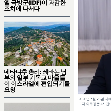
엘 국방군(IDF)이 과감한
조치에 나서다
네타냐후 총리: 레바논 남
부의 일부 기독교 마을들
이 이스라엘에 편입되기를
요청
2026년 5월 23일
그치 외무장관. (사진: 포