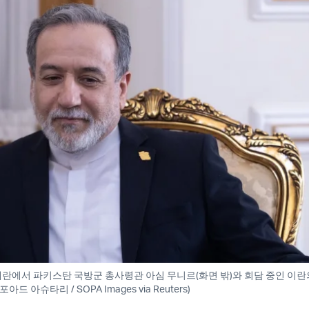
 테헤란에서 파키스탄 국방군 총사령관 아심 무니르(화면 밖)와 회담 중인 이
아드 아슈타리 / SOPA Images via Reuters)