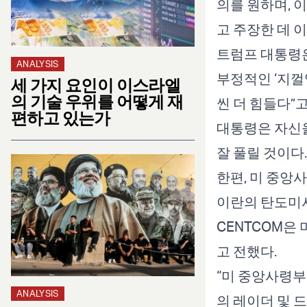
의를 원하며, 
고 주장한 데 이
트럼프 대통령은
ANALYSIS
부정적인 ‘지껄
세 가지 요인이 이스라엘
의 기술 우위를 어떻게 재
씬 더 힘들다”
편하고 있는가
대통령은 자신을
잘 풀릴 것이다
한편, 미 중앙
이란의 탄도미사
CENTCOM은
고 전했다.
“미 중앙사령부
ANALYSIS
의 레이더 및 