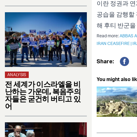
이란 정권과 
공습을 감행할 
해 후티 반군을
Read more:
ABBAS 
IRAN CEASEFIRE
|
I
Share:
Fac
ANALYSIS
You might also lik
전 세계가 이스라엘을 비
난하는 가운데, 복음주의
자들은 굳건히 버티고 있
어