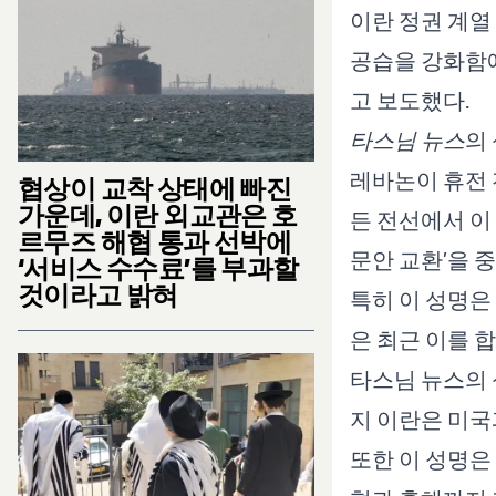
이란 정권 계열
공습을 강화함에
고 보도했다.
타스님 뉴스
의
레바논이 휴전 
협상이 교착 상태에 빠진
가운데, 이란 외교관은 호
든 전선에서 이
르무즈 해협 통과 선박에
문안 교환’을 
‘서비스 수수료’를 부과할
것이라고 밝혀
특히 이 성명은
은 최근 이를 
타스님 뉴스의 
지 이란은 미국
또한 이 성명은