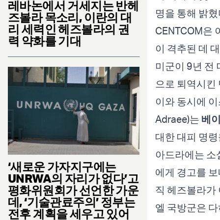
레바논에서 거세지는 반헤
명을 통해 밝혔
즈볼라 목소리, 이란의 대
리 세력인 헤즈볼라의 권
CENTCOM은 
력 약화를 기대
이 격추된 데 
미군이 9년 전 
으로 퇴역시킨 
이와 동시에 이스
Adraee)는
베
대한 대피 명령
아드라에는 소셜
‘새로운 가자지구에는
에게 경고를 보
UNRWA의 자리가 없다’고
평화위원회가 선언한 가운
직 헤즈볼라가 
데, ‘기술관료주의’ 정부는
엘 국방군은 다
전후 계획을 세우고 있어