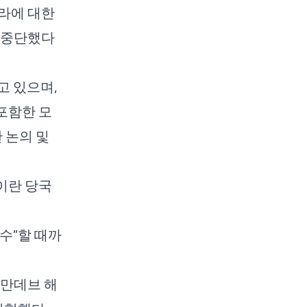
라에 대한
 중단했다
고 있으며,
포함한 모
 논의 및
이란 당국
수”할 때까
 만데브 해