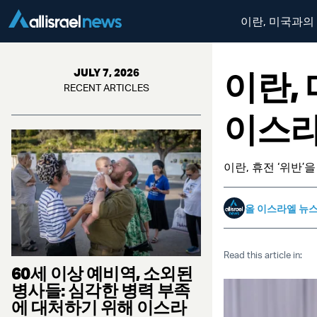
이란, 미국과의
이란,
JULY 7, 2026
RECENT ARTICLES
이스라
이란, 휴전 ‘위반’
올 이스라엘 뉴
Read this article in:
60세 이상 예비역, 소외된
병사들: 심각한 병력 부족
에 대처하기 위해 이스라