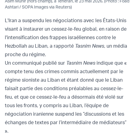
Asim Munir (hors champ), à Téhéran, le 23 mai 2026. (Photo : Foad
Ashtari / SOPA Images via Reuters)
L'Iran a suspendu les négociations avec les États-Unis
visant à instaurer un cessez-le-feu global, en raison de
l'intensification des frappes israéliennes contre le
Hezbollah au Liban, a rapporté
Tasnim News
, un média
proche du régime.
Un communiqué publié sur
Tasnim News
indique que «
compte tenu des crimes commis actuellement par le
régime sioniste au Liban et étant donné que le Liban
faisait partie des conditions préalables au cessez-le-
feu, et que ce cessez-le-feu a désormais été violé sur
tous les fronts, y compris au Liban, l’équipe de
négociation iranienne suspend les “discussions et les
échanges de textes par l’intermédiaire de médiateurs”
».