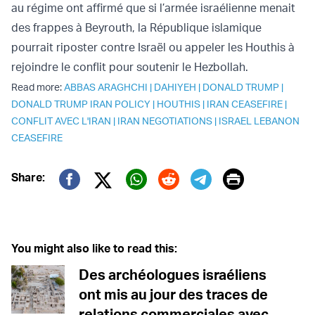
au régime ont affirmé que si l’armée israélienne menait
des frappes à Beyrouth, la République islamique
pourrait riposter contre Israël ou appeler les Houthis à
rejoindre le conflit pour soutenir le Hezbollah.
Read more:
ABBAS ARAGHCHI
|
DAHIYEH
|
DONALD TRUMP
|
DONALD TRUMP IRAN POLICY
|
HOUTHIS
|
IRAN CEASEFIRE
|
CONFLIT AVEC L'IRAN
|
IRAN NEGOTIATIONS
|
ISRAEL LEBANON
CEASEFIRE
Print
Share:
Twitter (X)
Facebook
Whatsapp
Reddit
Telegram
You might also like to read this:
Des archéologues israéliens
ont mis au jour des traces de
relations commerciales avec