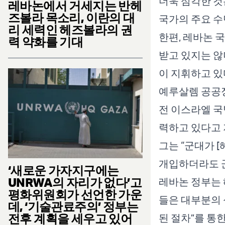
더욱 심각한 것
레바논에서 거세지는 반헤
즈볼라 목소리, 이란의 대
국가의 주요 수
리 세력인 헤즈볼라의 권
한편, 레바논 
력 약화를 기대
받고 있지는 않
이 지휘하고 있
예루살렘 공공정책
전 이스라엘 국
력하고 있다고 
그는 “군대가 
개입하더라도 군
‘새로운 가자지구에는
UNRWA의 자리가 없다’고
레바논 정부는 
평화위원회가 선언한 가운
들은 대부분의 
데, ‘기술관료주의’ 정부는
전후 계획을 세우고 있어
된 절차”를 통