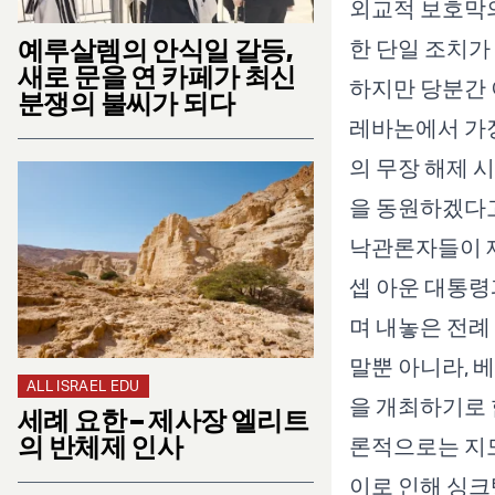
외교적 보호막의
예루살렘의 안식일 갈등,
한 단일 조치가 
새로 문을 연 카페가 최신
하지만 당분간 
분쟁의 불씨가 되다
레바논에서 가장
의 무장 해제 
을 동원하겠다고
낙관론자들이 제
셉 아운 대통령
며 내놓은 전례
말뿐 아니라, 
ALL ISRAEL EDU
을 개최하기로 
세례 요한 – 제사장 엘리트
의 반체제 인사
론적으로는 지도
이로 인해 싱크