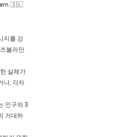
hem. 🇮🇱
시지를 강
헤즈볼라만
일한 실체가
나, 각자
 인구의 3
의 거대하