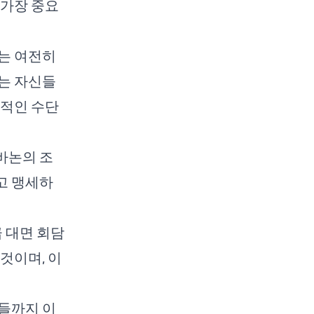
 가장 중요
는 여전히
는 자신들
력적인 수단
바논의 조
고 맹세하
급 대면 회담
것이며, 이
들까지 이