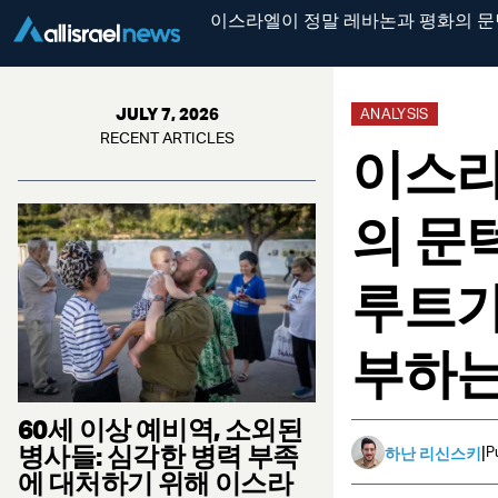
이스라엘이 정말 레바논과 평화의 문
JULY 7, 2026
ANALYSIS
RECENT ARTICLES
이스라
의 문
루트가
부하는
60세 이상 예비역, 소외된
병사들: 심각한 병력 부족
|
P
하난 리신스키
에 대처하기 위해 이스라