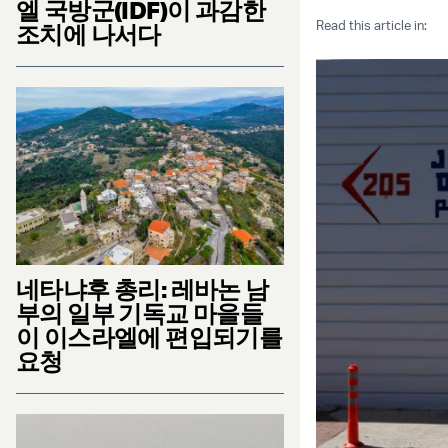
엘 국방군(IDF)이 과감한
Read this article in:
조치에 나서다
네타냐후 총리: 레바논 남
부의 일부 기독교 마을들
이 이스라엘에 편입되기를
요청