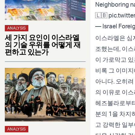
Neighboring na
🇱🇧
pic.twitt
— Israel Forei
ANALYSIS
세 가지 요인이 이스라엘
이스라엘은 심지
의 기술 우위를 어떻게 재
조했는데, 이스
편하고 있는가
이 가로막고 있
비록 그 이미지
아니다. 오히려
의 이유로 이스
헤즈볼라로부터 
분의 1을 차지
고 강력한 일부
ANALYSIS