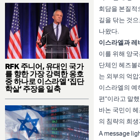
회담을 본질적
길을 닦는 것으
나왔다.
이스라엘과 레
이를 위해 양국
단체인 헤즈볼라
RFK 주니어, 유대인 국가
를 향한 가장 강력한 옹호
는 외부의 억압
중 하나로 이스라엘 ‘집단
이스라엘의 예히
학살’ 주장을 일축
편”이라고 말했
바논 국민이 헤
의 침략의 희생
A message ligh