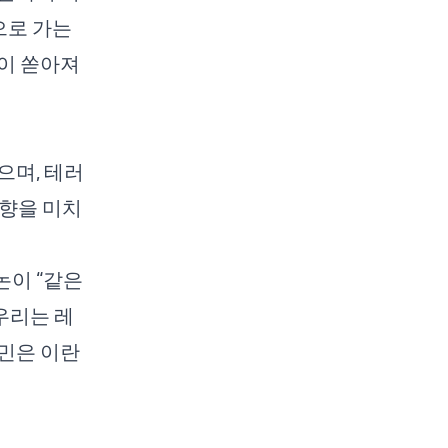
으로 가는
이 쏟아져
으며, 테러
영향을 미치
논이 “같은
우리는 레
민은 이란