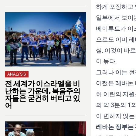
하게 포장하고 
일부에서 보이는
베이루트가 이
으로도 이미 레
실, 이것이 바
이 높다.
그러나 이는 현
ANALYSIS
전 세계가 이스라엘을 비
어쨌든 레바논 
난하는 가운데, 복음주의
히 이란의 지원
자들은 굳건히 버티고 있
어
의 약 3분의 
이 변하지 않는 
레바논 정부는