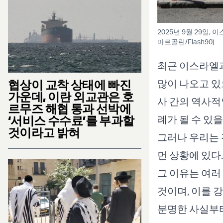
2025년 9월 29일
마르골린/Flash90)
최근 이스라엘과
협상이 교착 상태에 빠진
많이 나오고 있
가운데, 이란 외교관은 호
사 간의 역사
르무즈 해협 통과 선박에
‘서비스 수수료’를 부과할
례가 될 수 있
것이라고 밝혀
그러나 우리는
먼 상황에 있다.
그 이유는 여러
것이며, 이를 
분명한 사실부터