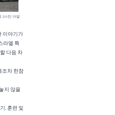
 (사진: 아얄
한 이야기가
스라엘 특
할 다음 차
에조차 한참
놓지 않을
기, 훈련 및