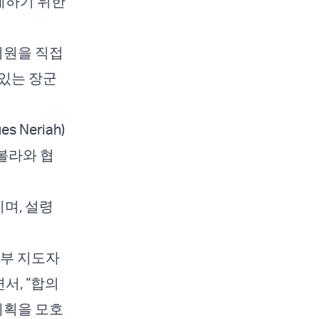
해제하기 위한
지원을 직접
있는 장군
Neriah)
볼라와 협
며, 설령
정부 지도자
서, “합의
계획을 모호