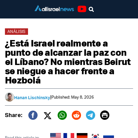
Youtube
ANÁLISIS
¿Está Israel realmente a
punto de alcanzar la paz con
el Líbano? No mientras Beirut
se niegue a hacer frente a
Hezbolá
|
Published: May 8, 2026
Hanan Lischinsky
Print
Share:
Twitter (X)
Facebook
Whatsapp
Reddit
Telegram
Read this article in: