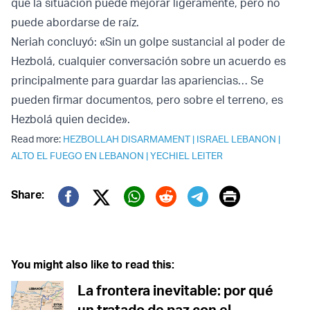
que la situación puede mejorar ligeramente, pero no
puede abordarse de raíz.
Neriah concluyó: «Sin un golpe sustancial al poder de
Hezbolá, cualquier conversación sobre un acuerdo es
principalmente para guardar las apariencias… Se
pueden firmar documentos, pero sobre el terreno, es
Hezbolá quien decide».
Read more:
HEZBOLLAH DISARMAMENT
|
ISRAEL LEBANON
|
ALTO EL FUEGO EN LEBANON
|
YECHIEL LEITER
Print
Share:
Twitter (X)
Facebook
Whatsapp
Reddit
Telegram
You might also like to read this:
La frontera inevitable: por qué
un tratado de paz con el