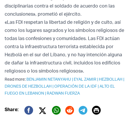
disciplinarias contra el soldado de acuerdo con las
conclusiones», prometió el ejército.
«Las FDI respetan la libertad de religión y de culto, así
como los lugares sagrados y los símbolos religiosos de
todas las confesiones y comunidades. Las FDI actúan
contra la infraestructura terrorista establecida por
Hezbolá en el sur del Líbano, y no hay intención alguna
de dañar la infraestructura civil, incluidos los edificios
religiosos o los símbolos religiosos».
Read more:
BENJAMIN NETANYAHU
|
EYAL ZAMIR
|
HEZBOLLAH
|
DRONES DE HEZBOLLAH
|
OPERACIÓN DE LA IDF
|
ALTO EL
FUEGO EN LEBANON
|
RADWAN FUERZA
Print
Share:
Twitter (X)
Facebook
Whatsapp
Reddit
Telegram