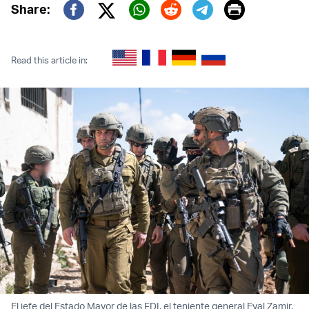
Print
Share:
Twitter (X)
Facebook
Whatsapp
Reddit
Telegram
Read this article in:
El jefe del Estado Mayor de las FDI, el teniente general Eyal Zamir,