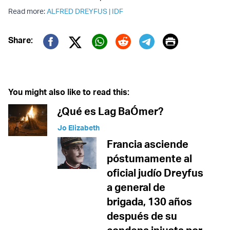
Read more:
ALFRED DREYFUS
|
IDF
Print
Share:
Twitter (X)
Facebook
Whatsapp
Reddit
Telegram
You might also like to read this:
¿Qué es Lag BaÓmer?
Jo Elizabeth
Francia asciende
póstumamente al
oficial judío Dreyfus
a general de
brigada, 130 años
después de su