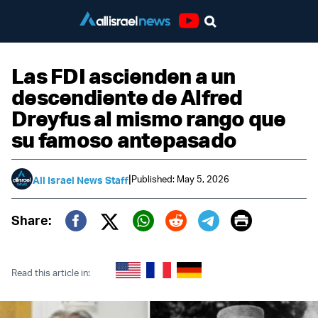
Youtube
Las FDI ascienden a un
descendiente de Alfred
Dreyfus al mismo rango que
su famoso antepasado
|
Published: May 5, 2026
All Israel News Staff
Print
Share:
Twitter (X)
Facebook
Whatsapp
Reddit
Telegram
Read this article in: