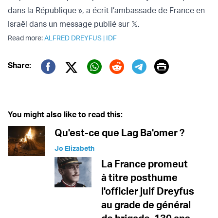
dans la République », a écrit l’ambassade de France en
Israël dans un message publié sur 𝕏.
Read more:
ALFRED DREYFUS
|
IDF
Print
Share:
Twitter (X)
Facebook
Whatsapp
Reddit
Telegram
You might also like to read this:
Qu'est-ce que Lag Ba'omer ?
Jo Elizabeth
La France promeut
à titre posthume
l'officier juif Dreyfus
au grade de général