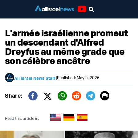
Youtube
L'armée israélienne promeut
un descendant d'Alfred
Dreyfus au même grade que
son célèbre ancêtre
|
Published: May 5, 2026
All Israel News Staff
Print
Share:
Twitter (X)
Facebook
Whatsapp
Reddit
Telegram
Read this article in: