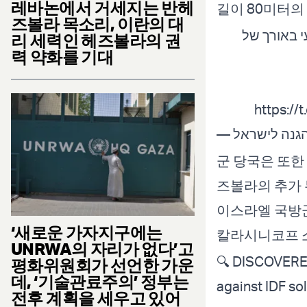
레바논에서 거세지는 반헤
길이 80미터의
즈볼라 목소리, 이란의 대
וואי תת-קרקעי באורך של
리 세력인 헤즈볼라의 권
력 약화를 기대
https:/
군 당국은 또한
즈볼라의 추가 
이스라엘 국방군
‘새로운 가자지구에는
칼라시니코프 소
UNRWA의 자리가 없다’고
🔍 DISCOVERED:
평화위원회가 선언한 가운
데, ‘기술관료주의’ 정부는
against IDF sol
전후 계획을 세우고 있어