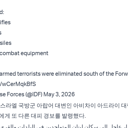
d:
ifles
s
siles
 combat equipment
2 armed terrorists were eliminated south of the Fo
om/wCerMqkBfS
nse Forces (@IDF)
May 3, 2026
이스라엘 국방군 아랍어 대변인 아비차이 아드라이 대
에게 또 다른 대피 경보를 발령했다.
ر عاجل الى سكان لبنان المتواجدين في البلدات والقرى التا