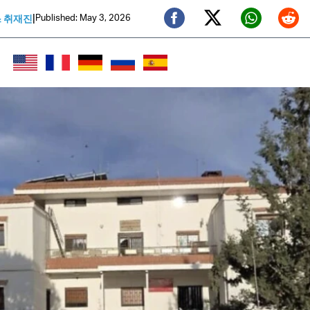
|
Published: May 3, 2026
스 취재진
Twitter (X)
Facebook
Whats
Red