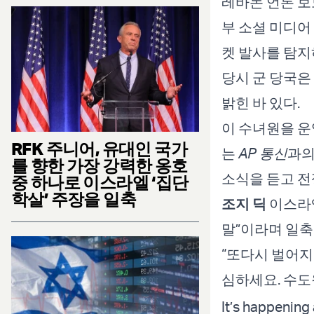
레바논 언론 보
부 소셜 미디어
켓 발사를 탐지
당시 군 당국은
밝힌 바 있다.
이 수녀원을 
RFK 주니어, 유대인 국가
는
AP 통신
과의
를 향한 가장 강력한 옹호
소식을 듣고 전
중 하나로 이스라엘 ‘집단
학살’ 주장을 일축
조지 딕
이스라엘
말”이라며 일축
“또다시 벌어지
심하세요. 수도
It’s happening