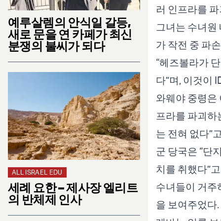
러 인프라를 파
예루살렘의 안식일 갈등,
그녀는 수녀원 
새로 문을 연 카페가 최신
분쟁의 불씨가 되다
가 작전 중 파
“헤즈볼라가 단
다”며, 이것이 
와웨야 중령은 
프라를 파괴하는
는 전혀 없다”
군 당국은 “단
치를 취했다”고
ALL ISRAEL EDU
세례 요한 – 제사장 엘리트
수녀들이 거주하
의 반체제 인사
을 보여주었다.