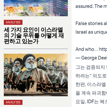
assured. The m
ANALYSIS
False stories a
세 가지 요인이 이스라엘
Israel as unique
의 기술 우위를 어떻게 재
편하고 있는가
And who…
htt
— George Dee
그는 검증되지 
하려는” 의도로
한편, 이스라엘 
을 계속 파괴함
요일, IDF는
ANALYSIS