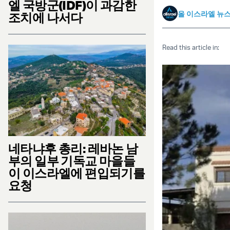
엘 국방군(IDF)이 과감한
올 이스라엘 뉴
조치에 나서다
Read this article in:
네타냐후 총리: 레바논 남
부의 일부 기독교 마을들
이 이스라엘에 편입되기를
요청