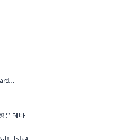
rward…
령은 레바
#عاجل
انذا,