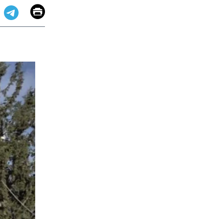
Email
Print
app
dit
Telegram