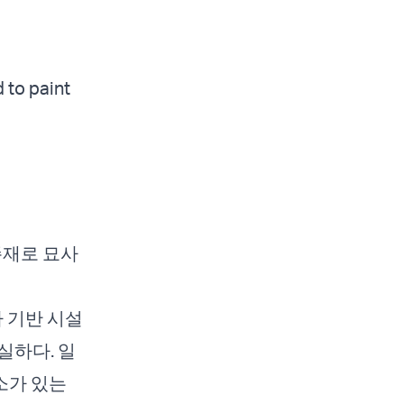
d to paint
존재로 묘사
라 기반 시설
실하다. 일
소가 있는