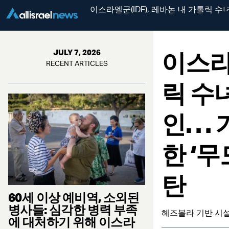
이스라엘군(IDF), 레바논 내 가톨릭 
이스라엘
JULY 7, 2026
RECENT ARTICLES
릭 수
인… 
한 ‘
탄
60세 이상 예비역, 소외된
병사들: 심각한 병력 부족
헤즈볼라 기반 시설
에 대처하기 위해 이스라