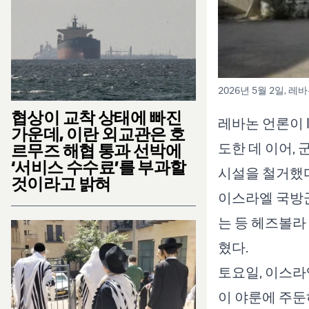
2026년 5월 2일, 레
협상이 교착 상태에 빠진
레바논 언론이 
가운데, 이란 외교관은 호
도한 데 이어,
르무즈 해협 통과 선박에
‘서비스 수수료’를 부과할
시설을 철거했
것이라고 밝혀
이스라엘 국방군
는 등 헤즈볼라
혔다.
토요일, 이스라
이 야룬에 주둔