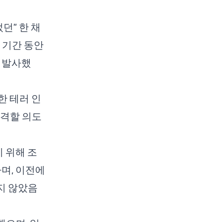
던” 한 채
 기간 동안
 발사했
한 테러 인
타격할 의도
 위해 조
며, 이전에
지 않았음