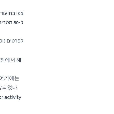
כ-80 מטרים
לפרטים נו:
과정에서 헤
 여기에는
함되었다.
 activity