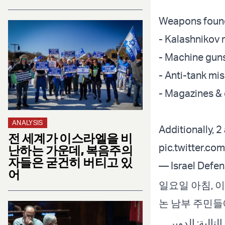
Weapons foun
- Kalashnikov r
- Machine gun
- Anti-tank mis
- Magazines &
ANALYSIS
Additionally, 
전 세계가 이스라엘을 비
pic.twitter.c
난하는 가운데, 복음주의
자들은 굳건히 버티고 있
— Israel Defe
어
일요일 아침, 
논 남부 주민들
‼️لية: الدوير