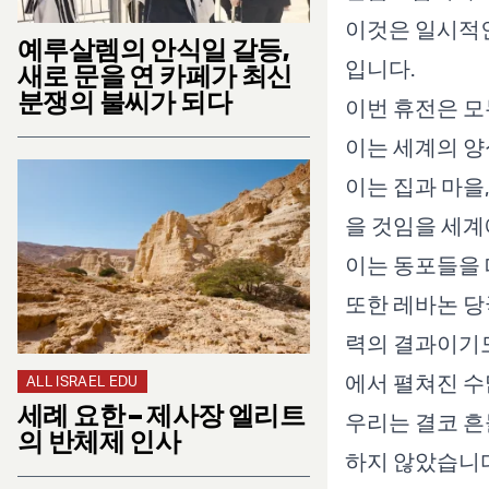
이것은 일시적인
예루살렘의 안식일 갈등,
입니다.
새로 문을 연 카페가 최신
분쟁의 불씨가 되다
이번 휴전은 모
이는 세계의 양
이는 집과 마을
을 것임을 세계
이는 동포들을 
또한 레바논 당
력의 결과이기도
에서 펼쳐진 
ALL ISRAEL EDU
세례 요한 – 제사장 엘리트
우리는 결코 흔
의 반체제 인사
하지 않았습니다