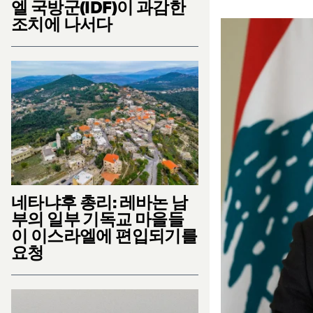
엘 국방군(IDF)이 과감한
조치에 나서다
네타냐후 총리: 레바논 남
부의 일부 기독교 마을들
이 이스라엘에 편입되기를
요청