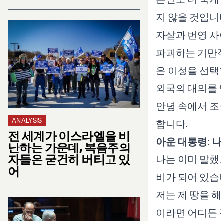
지 않을 것입니
자살과 번영 사
파괴하는 기만적
은 이성을 선택
외국의 대의를 
안녕 속에서 조
ANALYSIS
합니다.
전 세계가 이스라엘을 비
아운 대통령: 
난하는 가운데, 복음주의
자들은 굳건히 버티고 있
나는 이미 말했
어
비가 되어 있습
저는 제 땅을 
이라면 어디든 