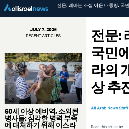
전문: 레바논 조셉 아운 대통령, 국
전문:
JULY 7, 2026
RECENT ARTICLES
국민에
라의 
상 추
All Arab News Staff
60세 이상 예비역, 소외된
병사들: 심각한 병력 부족
에 대처하기 위해 이스라
Read this article in: