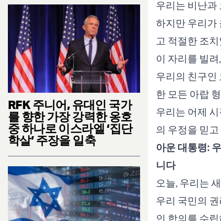
우리는 비난과 
하지만 우리가 
고 적절한 조치
이 자리를 빌려
우리의 친구인 
한 모든 아랍 
RFK 주니어, 유대인 국가
우리는 어제 시
를 향한 가장 강력한 옹호
중 하나로 이스라엘 ‘집단
의 우정을 믿고
학살’ 주장을 일축
아운 대통령: 
니다
오늘, 우리는 
우리 국민의 권
인 합의를 수립