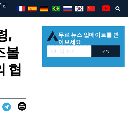
추진
Se
Youtube
령,
무료 뉴스 업데이트를 받
아보세요
즈볼
구독
의 협
Email
Print
app
dit
Telegram