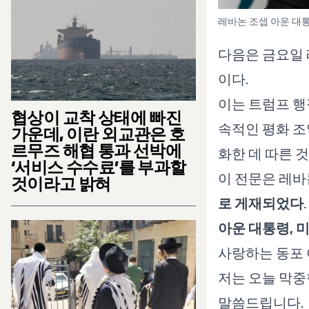
레바논 조셉 아운 대통
다음은 금요일 
이다.
이는 트럼프 행
협상이 교착 상태에 빠진
속적인 평화 조
가운데, 이란 외교관은 호
르무즈 해협 통과 선박에
화한 데 따른 것
‘서비스 수수료’를 부과할
이 전문은 레바
것이라고 밝혀
로 게재되었다
.
아운 대통령, 
사랑하는 동포 
저는 오늘 막중
말씀드립니다.