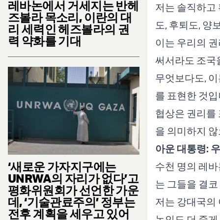
레바논에서 거세지는 반헤
저는 솔직하고 
즈볼라 목소리, 이란의 대
도, 후퇴도, 양
리 세력인 헤즈볼라의 권
력 약화를 기대
이는 우리의 권
써서라도 조국을
무엇보다도, 이
를 표현한 것입
협상은 권리를 
을 의미하지 않
아운 대통령: 
‘새로운 가자지구에는
수천 명의 레바
UNRWA의 자리가 없다’고
는 그들을 결코
평화위원회가 선언한 가운
데, ‘기술관료주의’ 정부는
저는 강대국의 
전후 계획을 세우고 있어
논인도 더 죽게