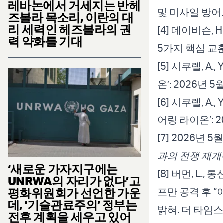
레바논에서 거세지는 반헤
및 미사일 방어.
즈볼라 목소리, 이란의 대
리 세력인 헤즈볼라의 권
[4] 데이비슨,
력 약화를 기대
5가지 핵심 교훈
[5] 시쿠렐, A.
온’: 2026년
[6] 시쿠렐, A.,
어링 라이온’: 
[7] 2026년 
과의 전쟁 재개
‘새로운 가자지구에는
[8] 버먼, L.
UNRWA의 자리가 없다’고
프만 공격 후 “
평화위원회가 선언한 가운
데, ‘기술관료주의’ 정부는
밝혀. 더 타임스
전후 계획을 세우고 있어