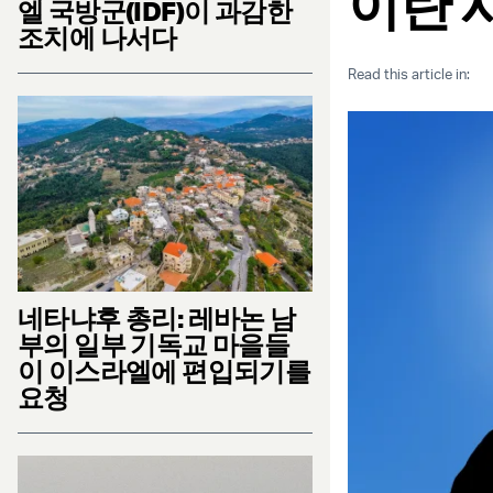
이란 
엘 국방군(IDF)이 과감한
조치에 나서다
Read this article in:
네타냐후 총리: 레바논 남
부의 일부 기독교 마을들
이 이스라엘에 편입되기를
요청