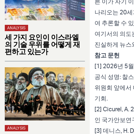
른 이가 자기 
나리오는 20세
여 추론할 수 
ANALYSIS
여기서의 의도는
세 가지 요인이 이스라엘
의 기술 우위를 어떻게 재
진실하게 뉴스와
편하고 있는가
참고 문헌
[1] 2026년 5월
공식 성명: 찰스
위원회 앞에서 
기회.
[2] Cicure
인 국가안보연
ANALYSIS
[3] 데니스, H.