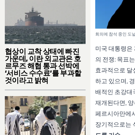
회의에 참석 중인 도널드 
미국 대통령은 
협상이 교착 상태에 빠진
가운데, 이란 외교관은 호
의 전쟁: 목표
르무즈 해협 통과 선박에
효과적으로 달성
‘서비스 수수료’를 부과할
것이라고 밝혀
하고 있으며, 
배적인 초강대
재개된다면, 양
페르시아만에서의
장기적으로는 석