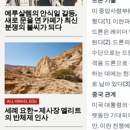
드론 기술
미 중앙사령부(
예루살렘의 안식일 갈등,
새로 문을 연 카페가 최신
혔다[1]. 이
분쟁의 불씨가 되다
드론은 레이더
된다[2]. 드론
수단으로는 드론
격용 드론으로 
하는 데에는 한
로 남아 있다[3]
중국 관계
ALL ISRAEL EDU
미국 대통령의 
세례 요한 – 제사장 엘리트
랫동안 기대되어
의 반체제 인사
만, 이란 전쟁