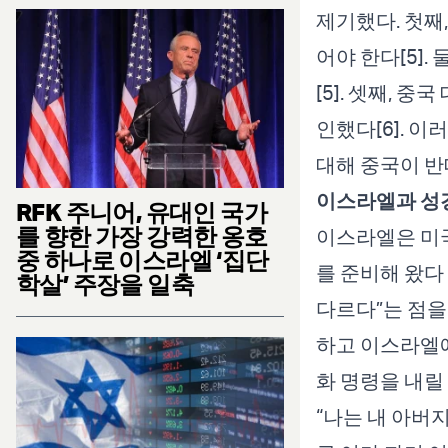
제기했다. 첫째
어야 한다[5]
[5]. 셋째, 
인했다[6]. 
대해 중국이 반
이스라엘과 성
RFK 주니어, 유대인 국가
를 향한 가장 강력한 옹호
이스라엘은 미국
중 하나로 이스라엘 ‘집단
를 준비해 왔다
학살’ 주장을 일축
다르다”는 점을
하고 이스라엘에
화 명령을 내릴
“나는 내 아버