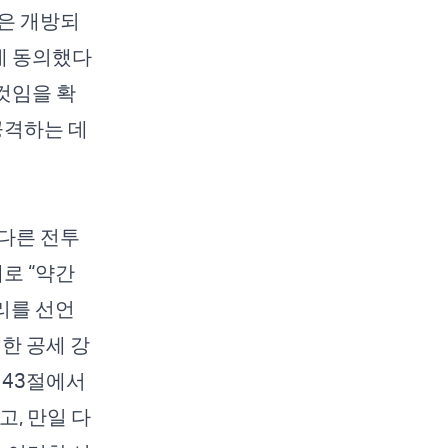
은 개방되
 데 동의했다
 것임을 확
공격하는 데
다른 전투
때로 “약간
승리를 선언
한 공세 강
 43절에서
, 만일 다