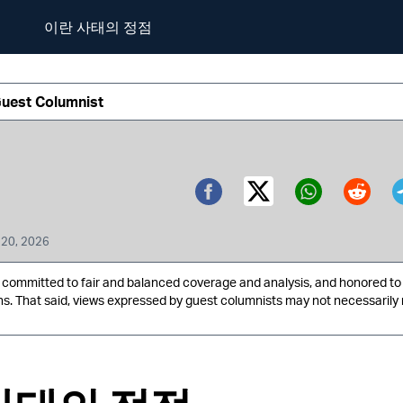
이란 사태의 정점
Guest Columnist
Twitter (X)
Facebook
Whatsa
Redd
 20, 2026
ommitted to fair and balanced coverage and analysis, and honored to 
ns. That said, views expressed by guest columnists may not necessarily 