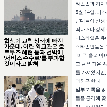
타인인과 지지
5월 14일, 
군대들이 신생 
떠나거나 강제로
이스라엘은 유대
협상이 교착 상태에 빠진
가운데, 이란 외교관은 호
스타인인들은 그레고리력 기
르무즈 해협 통과 선박에
“비극”을 의미)
‘서비스 수수료’를 부과할
것이라고 밝혀
그 날은 집을 
를 가져왔지만,
과하곤 한다.
일부 기록
을
읽
들을 공격해 쫓
러나 핵심적인 