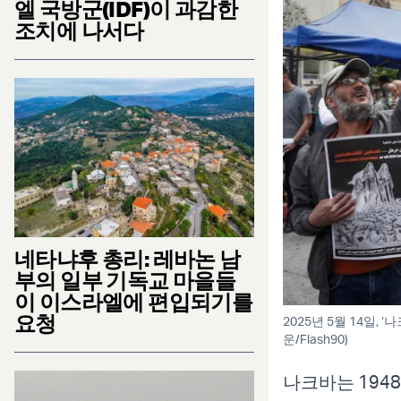
엘 국방군(IDF)이 과감한
조치에 나서다
네타냐후 총리: 레바논 남
부의 일부 기독교 마을들
이 이스라엘에 편입되기를
요청
2025년 5월 14일,
운/Flash90)
나크바는 194