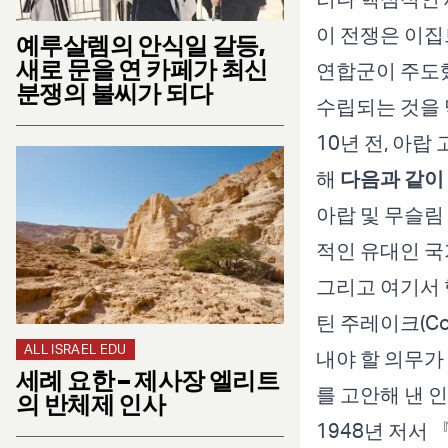
이 전쟁은 이집
예루살렘의 안식일 갈등,
새로 문을 연 카페가 최신
연합군이 주도했
분쟁의 불씨가 되다
수립되는 것을 
10년 전, 아랍
해
다음과 같이
아랍 및 무슬림
적인 유대인 국
그리고 여기서 핵
틴 주레이크(Co
ALL ISRAEL EDU
내야 할 의무가
세례 요한 – 제사장 엘리트
를 고안해 낸 
의 반체제 인사
1948년 저서 『