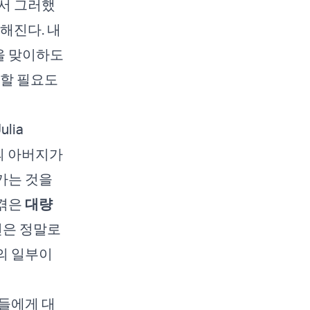
서 그러했
해진다. 내
을 맞이하도
말할 필요도
lia
자신의 아버지가
가는 것을
 겪은
대량
년은 정말로
의 일부이
들에게 대