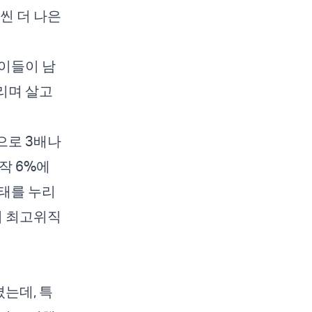
씬 더 나은
이들이 남
리며 살고
으로 3배나
작 6%에
태를 누리
의 최고위직
졌는데, 특