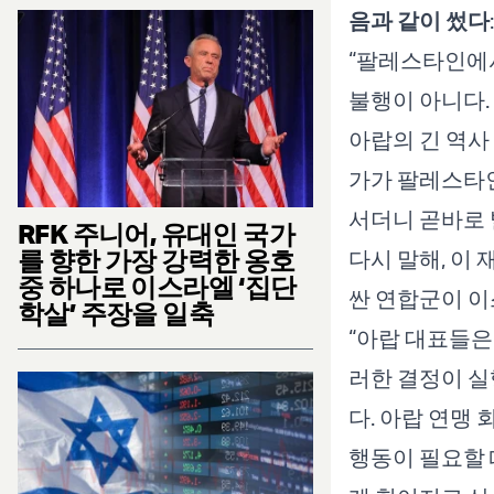
음과 같이 썼다
:
“팔레스타인에
불행이 아니다.
아랍의 긴 역사
가가 팔레스타인
서더니 곧바로 
RFK 주니어, 유대인 국가
를 향한 가장 강력한 옹호
다시 말해, 이
중 하나로 이스라엘 ‘집단
싼 연합군이 이
학살’ 주장을 일축
“아랍 대표들은
러한 결정이 실
다. 아랍 연맹
행동이 필요할 