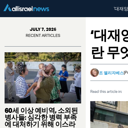
‘대재
‘대재
JULY 7, 2026
RECENT ARTICLES
란 무
|
P
조 엘리자베스
Read this article in:
60세 이상 예비역, 소외된
병사들: 심각한 병력 부족
에 대처하기 위해 이스라