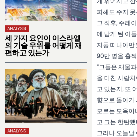
게 휘어지고 산
피해도 주지 못
그 직후, 주레
ANALYSIS
에 남게 된 이
세 가지 요인이 이스라엘
의 기술 우위를 어떻게 재
지둥 떠나야만 
편하고 있는가
90만 명을 훌
“그들은 재물과
을 미친 사람처
고 있는지, 또
향으로 돌아가
모르는 모욕이나
고 그는 한탄했
ANALYSIS
그러나 오늘날 