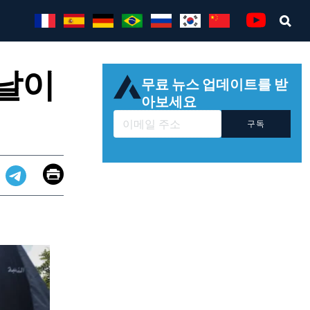
Sea
Youtube
 날이
무료 뉴스 업데이트를 받
아보세요
구독
Email
Print
app
dit
Telegram