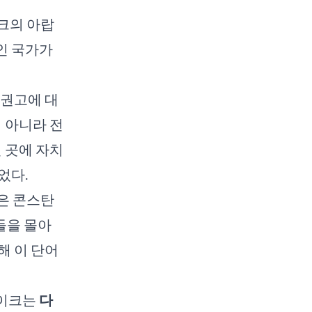
라크의 아랍
인 국가가
 권고에 대
 아니라 전
 곳에 자치
었다.
락은 콘스탄
인들을 몰아
해 이 단어
주레이크는
다