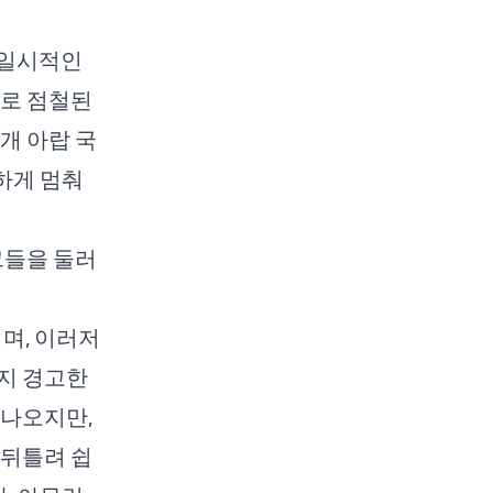
 일시적인
으로 점철된
개 아랍 국
하게 멈춰
그들을 둘러
며, 이러저
지 경고한
 나오지만,
 뒤틀려 쉽