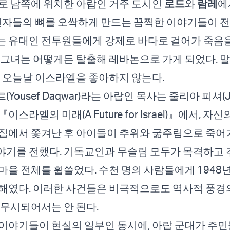
로 남쪽에 위치한 아랍인 거주 도시인
로드
와
람레
에
 신자들의 뼈를 오싹하게 만드는 끔찍한 이야기들이 전
는 유대인 전투원들에게 강제로 바다로 걸어가 죽음
 그녀는 어떻게든 탈출해 레바논으로 가게 되었다. 
은 오늘날 이스라엘을 좋아하지 않는다.
Yousef Daqwar)라는 아랍인 목사는 줄리아 피셔(Ju
서 『이스라엘의 미래(A Future for Israel)』에서, 
집에서 쫓겨난 후 아이들이 추위와 굶주림으로 죽어
야기를 전했다. 기독교인과 무슬림 모두가 목격하고
 마을 전체를 휩쓸었다. 수천 명의 사람들에게 1948
해였다. 이러한 사건들은 비극적으로도 역사적 풍경
 무시되어서는 안 된다.
이야기들이 현실의 일부인 동시에, 아랍 군대가 주민