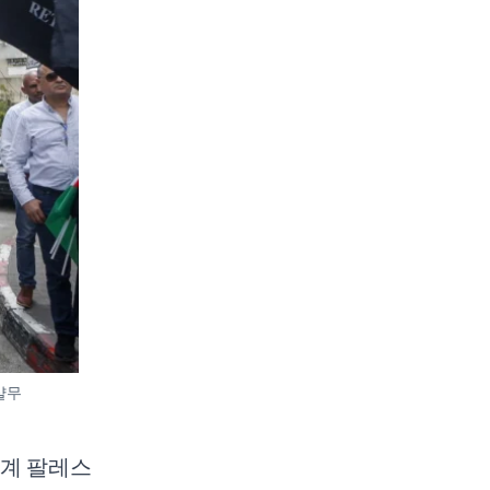
샬무
세계 팔레스