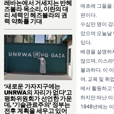
레바논에서 거세지는 반헤
애초에 그들을 
즈볼라 목소리, 이란의 대
리 세력인 헤즈볼라의 권
편이다.
력 약화를 기대
수십만 명이 강
았으며 오늘날 
있다.
배경을 설명하자
많으며, 이스라
불과하다. 이 
며, 교육 및 
‘새로운 가자지구에는
에서 활동하고 
UNRWA의 자리가 없다’고
하지만 떠난 이
평화위원회가 선언한 가운
데, ‘기술관료주의’ 정부는
1948년에는 
전후 계획을 세우고 있어