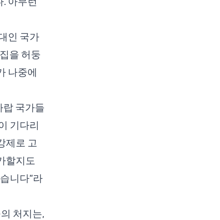
다. 아무런
대인 국가
 집을 허둥
가 나중에
아랍 국가들
이 기다리
 강제로 고
 가할지도
있습니다”라
의 처지는,