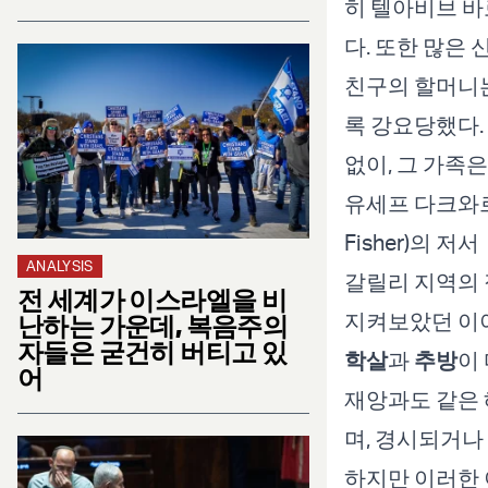
히 텔아비브 바
다. 또한 많은
친구의 할머니
록 강요당했다.
없이, 그 가족
유세프 다크와르(
Fisher)의 저
ANALYSIS
갈릴리 지역의 
전 세계가 이스라엘을 비
지켜보았던 이
난하는 가운데, 복음주의
자들은 굳건히 버티고 있
학살
과
추방
이
어
재앙과도 같은 
며, 경시되거나
하지만 이러한 