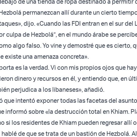
debajo de una tienda de ropa destinado a permitir 
Hezbolá permanezcan allí durante un cierto tiemp
taques», dijo. «Cuando las FDI entran en el sur del 
por culpa de Hezbolá”, en el mundo árabe se perci
mo algo falso. Yo vine y demostré que es cierto, q
ue existe una amenaza concreta».
orta es la verdad. Vi con mis propios ojos que hay 
tieron dinero y recursos en él, y entiendo que, en úl
bién perjudica a los libaneses», añadió.
 que intentó exponer todas las facetas del asunto
 informó sobre «la destrucción total en Khiam. P
 si los residentes de Khiam pueden regresar allí o 
hablé de que se trata de un bastión de Hezbolá. Al