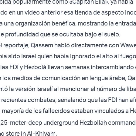
ida popularmente como «Capitán Ella», ya había
 en un vídeo anterior esa tienda de aspecto ino
a una organización benéfica, mostrando la entrada
e profundidad que se ocultaba bajo el suelo.
l reportaje, Qassem habló directamente con Wawe
ía sido Israel quien había ignorado el alto al fuego
las FDI y Hezbolá llevan semanas intercambiando 
en los medios de comunicación en lengua árabe, Q
tó la versión israelí al mencionar el número de li
 recientes combates, señalando que las FDI han a
 mayoría de los fallecidos estaban vinculados a H
 25-meter-deep underground Hezbollah command 
ng store in Al-Khiyam.