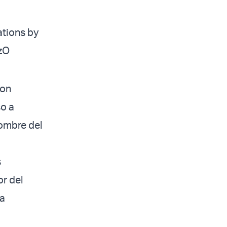
ations by
zO
ron
so a
ombre del
s
r del
la