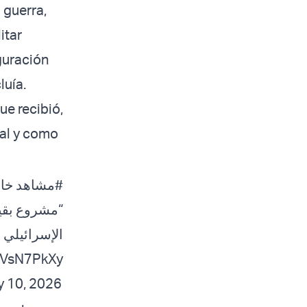
 guerra,
itar
iguración
luía.
ue recibió,
tal y como
#مشاهد
خاص
مشروع بقية 
الإسرائيلي على.
BkVsN7PkXy
 10, 2026