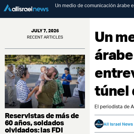
Un medio de comunicación árabe es c
Un me
JULY 7, 2026
RECENT ARTICLES
árabe
entrev
túnel
El periodista de 
Reservistas de más de
60 años, soldados
All Israel News
olvidados: las FDI