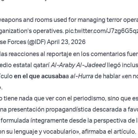
 weapons and rooms used for managing terror oper
rganization’s operatives.
pic.twitter.com/J7zg6G5q
nse Forces (@IDF)
April 23, 2026
las reacciones al reportaje en los comentarios fue
medio estatal qatarí
Al-Araby Al-Jadeed
llegó inclu
tículo
en el que acusaba
a
al-Hurra
de hablar «en n
».
no tiene nada que ver con el periodismo, sino que e
na presentación propagandística descarada a favo
lí, formulada íntegramente desde la perspectiva de 
n su lenguaje y vocabulario», afirmaba el artículo.