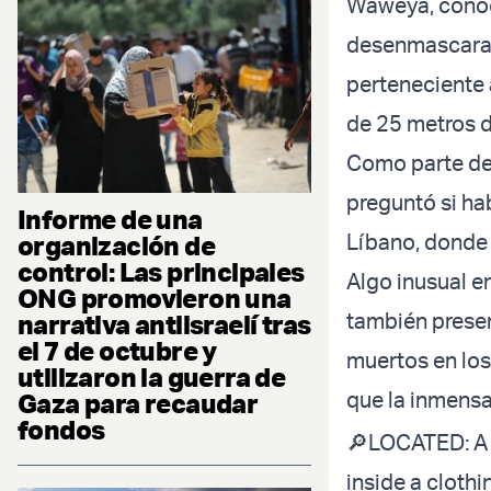
Waweya, conoc
desenmascarado
perteneciente 
de 25 metros d
Como parte de
preguntó si hab
Informe de una
Líbano, donde 
organización de
control: Las principales
Algo inusual 
ONG promovieron una
también presen
narrativa antiisraelí tras
el 7 de octubre y
muertos en los
utilizaron la guerra de
que la inmensa
Gaza para recaudar
fondos
🔎LOCATED: A
inside a clothi