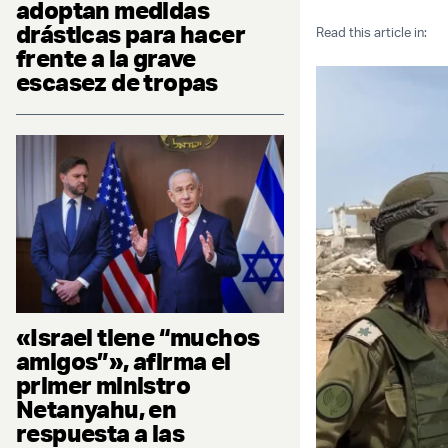
adoptan medidas
drásticas para hacer
Read this article in:
frente a la grave
escasez de tropas
«Israel tiene “muchos
amigos”», afirma el
primer ministro
Netanyahu, en
respuesta a las