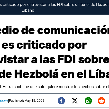
riticado por entrevistar a las FDI sobre un túnel de Hezbol
Líbano
dio de comunicació
 es criticado por
istar a las FDI sobr
 de Hezbolá en el Lí
Al-Hurra sostiene que solo quiere mostrar los hechos sobre e
|
Published: May 18, 2026
 Staff
Twitter (X)
Facebook
Whats
Red