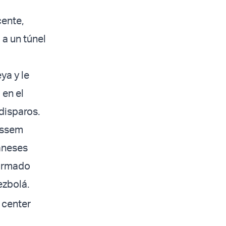
cente,
 a un túnel
ya y le
 en el
disparos.
assem
baneses
firmado
ezbolá.
center