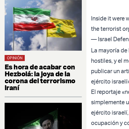
Inside it were
the terrorist o
— Israel Defe
La mayoría de 
OPINIÓN
hostiles, y el 
Es hora de acabar con
publicar un ar
Hezbolá: la joya de la
corona del terrorismo
ejército israelí
iraní
El reportaje «
simplemente u
ejército israe
ocupación y co