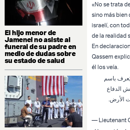
«No se trata d
sino más bien d
israelí, con to
El hijo menor de
de la realidad
Jamenei no asiste al
funeral de su padre en
En declaracio
medio de dudas sobre
Qassem explicó
su estado de salud
él los veía.
ُعرف باسم
“ الدفاع