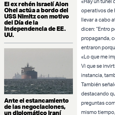
«Hay un túnel 
El ex rehén israelí Alon
Ohel actúa a bordo del
operativos de 
USS Nimitz con motivo
llevar a cabo a
del Día de la
Independencia de EE.
dicen: “Entro 
UU.
propaganda, co
entraron porq
«Lo que me imp
Vi que se invir
instancia, tam
También señaló
destacando que
Ante el estancamiento
preguntas como
de las negociaciones,
un diplomático iraní
mismo tiempo, 