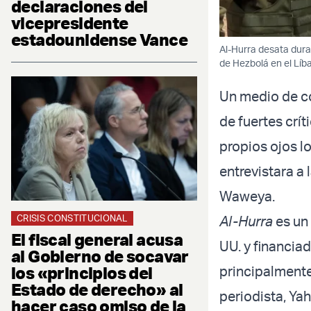
declaraciones del
vicepresidente
estadounidense Vance
Al-Hurra desata duras
de Hezbolá en el Líb
Un medio de c
de fuertes crí
propios ojos lo
entrevistara a 
Waweya.
CRISIS CONSTITUCIONAL
Al-Hurra
es un
El fiscal general acusa
UU. y financia
al Gobierno de socavar
los «principios del
principalmente
Estado de derecho» al
periodista, Ya
hacer caso omiso de la