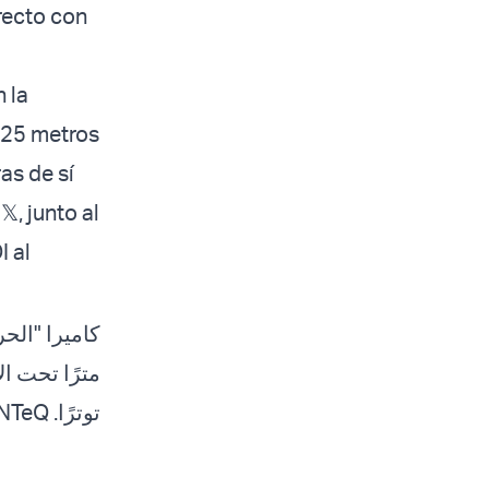
recto con
 la
e 25 metros
as de sí
, junto al
 al
طق الحدودية
8NTeQ
توترًا.