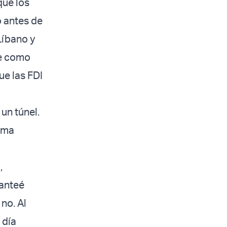
que los
o antes de
Líbano y
be como
ue las FDI
un túnel.
tima
,
lanteé
no. Al
 día