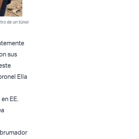
tro de un túnel
entemente
con sus
 este
oronel Ella
 en EE.
ea
 abrumador