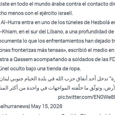
iste en todo el mundo árabe contra el contacto di
cho menos con el ejército israelí.
Al-Hurra entra en uno de los túneles de Hezbolá en
l-Khiam, en el sur del Líbano, a una profundidad d
 documenta lo que los enfrentamientos han dejado tr
onas fronterizas más tensas», escribió el medio en 
stra a Qassem acompañando a soldados de las FDI
túnel oculto bajo una tienda de ropa.
رض، وتوثّق ما خلّفته المواجهات في واحدة من أكثر المنا
pic.twitter.com/EN0We
اة الحرة (@alhurranews)
May 15, 2026