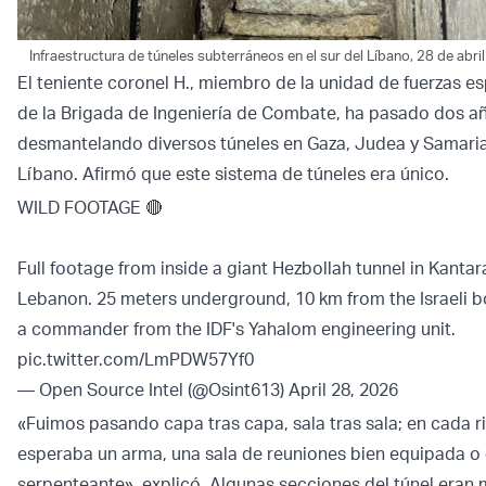
Infraestructura de túneles subterráneos en el sur del Líbano, 28 de abril
El teniente coronel H., miembro de la unidad de fuerzas e
de la Brigada de Ingeniería de Combate, ha pasado dos a
desmantelando diversos túneles en Gaza, Judea y Samaria, 
Líbano. Afirmó que este sistema de túneles era único.
WILD FOOTAGE 🔴
Full footage from inside a giant Hezbollah tunnel in Kantar
Lebanon. 25 meters underground, 10 km from the Israeli bo
a commander from the IDF's Yahalom engineering unit.
pic.twitter.com/LmPDW57Yf0
— Open Source Intel (@Osint613)
April 28, 2026
«Fuimos pasando capa tras capa, sala tras sala; en cada r
esperaba un arma, una sala de reuniones bien equipada o
serpenteante», explicó. Algunas secciones del túnel eran