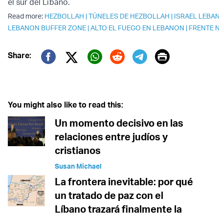
el sur del Líbano.
Read more:
HEZBOLLAH
|
TÚNELES DE HEZBOLLAH
|
ISRAEL LEBA
LEBANON BUFFER ZONE
|
ALTO EL FUEGO EN LEBANON
|
FRENTE 
Print
Share:
Twitter (X)
Facebook
Whatsapp
Reddit
Telegram
You might also like to read this:
Un momento decisivo en las
relaciones entre judíos y
cristianos
Susan Michael
La frontera inevitable: por qué
un tratado de paz con el
Líbano trazará finalmente la