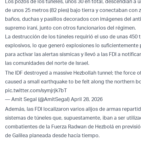
Los pozos de los túneles, unos 30 en total, descendían a 
de unos 25 metros (82 pies) bajo tierra y conectaban con 
baños, duchas y pasillos decorados con imágenes del anti
supremo iraní, junto con otros funcionarios del régimen.
La destrucción de los túneles requirió el uso de unas 450
explosivos, lo que generó explosiones lo suficientement
para activar las alertas sísmicas y llevó a las FDI a notific
las comunidades del norte de Israel.
The IDF destroyed a massive Hezbollah tunnel; the force o
caused a small earthquake to be felt along the northern bo
pic.twitter.com/symjrjk7bT
— Amit Segal (@AmitSegal)
April 28, 2026
Además, las FDI localizaron varios alijos de armas reparti
sistemas de túneles que, supuestamente, iban a ser utiliza
combatientes de la Fuerza Radwan de Hezbolá en previsió
de Galilea planeada desde hacía tiempo.