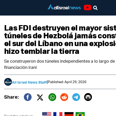
Youtube
Las FDI destruyen el mayor si
túneles de Hezbolá jamás cons
el sur del Líbano en una explos
hizo temblar la tierra
Se construyeron dos túneles independientes a lo largo d
financiación iraní
|
Published: April 29, 2026
All Israel News Staff
Print
Share:
Twitter (X)
Facebook
Whatsapp
Reddit
Telegram
Read this article in: