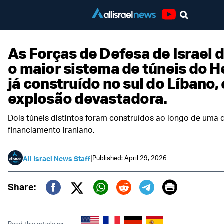
Youtube
As Forças de Defesa de Israel
o maior sistema de túneis do H
já construído no sul do Líbano
explosão devastadora.
Dois túneis distintos foram construídos ao longo de uma
financiamento iraniano.
|
Published: April 29, 2026
All Israel News Staff
Print
Share:
Twitter (X)
Facebook
Whatsapp
Reddit
Telegram
Read this article in: