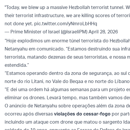
"Today, we blew up a massive Hezbollah terrorist tunnel. 
their terrorist infrastructure, we are killing scores of terro
not done yet.
pic.twitter.com/yNmroLbHHq
— Prime Minister of Israel (@IsraeliPM)
April 28, 2026
“Hoje explodimos um enorme túnel terrorista do Hezbollah
Netanyahu em comunicado. “Estamos destruindo sua infra
terrorista, matando dezenas de seus terroristas, e nossa 
estendida.”
“Estamos operando dentro da zona de segurança, ao sul do
norte do rio Litani, no Vale do Beqaa e no norte do Líbano
“E dei uma ordem há algumas semanas para um projeto es
eliminar os drones. Levará tempo, mas também vamos dest
O anúncio de Netanyahu sobre operações além da zona d
ocorreu após diversas
violações do cessar-fogo
por part
incluindo um ataque com drone que matou o sargento Id
soldado de 19 anos, enquanto as Forças de Defesa de Isr