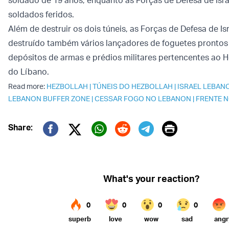
soldados feridos.
Além de destruir os dois túneis, as Forças de Defesa de Is
destruído também vários lançadores de foguetes prontos
depósitos de armas e prédios militares pertencentes ao H
do Líbano.
Read more:
HEZBOLLAH
|
TÚNEIS DO HEZBOLLAH
|
ISRAEL LEBAN
LEBANON BUFFER ZONE
|
CESSAR FOGO NO LEBANON
|
FRENTE 
Print
Share:
Twitter (X)
Facebook
Whatsapp
Reddit
Telegram