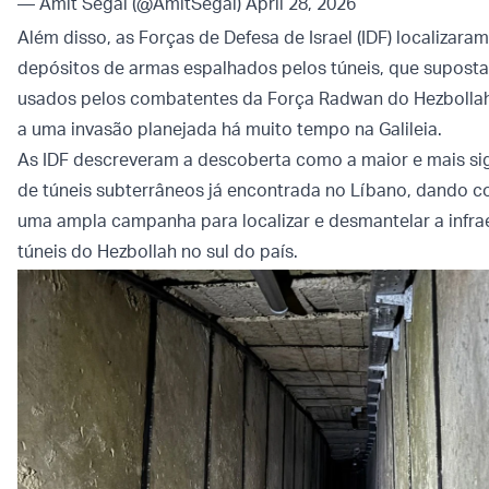
— Amit Segal (@AmitSegal)
April 28, 2026
Além disso, as Forças de Defesa de Israel (IDF) localizara
depósitos de armas espalhados pelos túneis, que supost
usados ​​pelos combatentes da Força Radwan do Hezbolla
a uma invasão planejada há muito tempo na Galileia.
As IDF descreveram a descoberta como a maior e mais sig
de túneis subterrâneos já encontrada no Líbano, dando c
uma ampla campanha para localizar e desmantelar a infra
túneis do Hezbollah no sul do país.