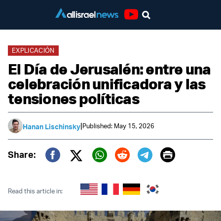
Youtube
EXPLICACIÓN
El Día de Jerusalén: entre una
celebración unificadora y las
tensiones políticas
|
Published: May 15, 2026
Hanan Lischinsky
Print
Share:
Twitter (X)
Facebook
Whatsapp
Reddit
Telegram
Read this article in: