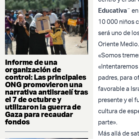
Educativa
¨ en
10 000 niños 
será uno de lo
Oriente Medio.
«Somos tremen
Informe de una
«Intentaremos 
organización de
control: Las principales
padres, para o
ONG promovieron una
favorable a Isr
narrativa antiisraelí tras
el 7 de octubre y
presente y el f
utilizaron la guerra de
cultura de esp
Gaza para recaudar
fondos
parte».
Más allá de sa