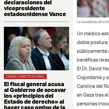
declaraciones del
vicepresidente
estadounidense Vance
La Academia de la Es
Un médico est
doble postura:
públicamente a
benéficas israe
El Dr. David H
Cisjordania y 
CRISIS CONSTITUCIONAL
El fiscal general acusa
Carolina del N
al Gobierno de socavar
en Gaza tras el
los «principios del
Estado de derecho» al
personas inoce
hacer caso omiso de la