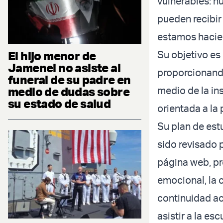
vulnerables: 
pueden recibir
estamos hacien
El hijo menor de
Su objetivo es
Jamenei no asiste al
proporcionando
funeral de su padre en
medio de dudas sobre
medio de la in
su estado de salud
orientada a la 
Su plan de est
sido revisado 
página web, pro
emocional, la 
continuidad ac
asistir a la es