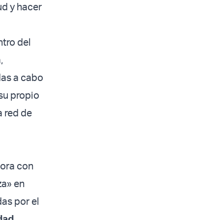
ud y hacer
tro del
,
das a cabo
su propio
 red de
ora con
za» en
as por el
dad