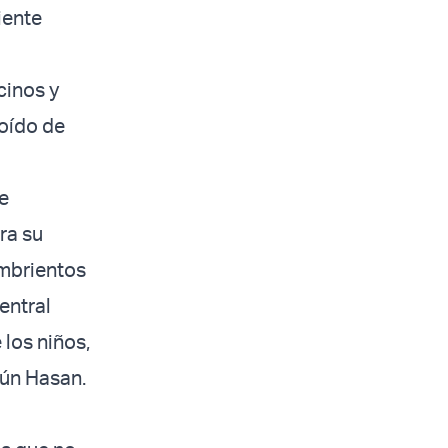
iente
cinos y
 oído de
e
ra su
ambrientos
entral
 los niños,
gún Hasan.