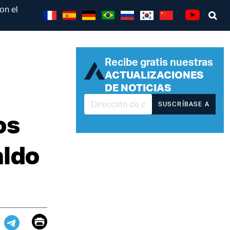
on el
Se
Youtube
Recibe gratis nuestras
ACTUALIZACIONES
DE NOTICIAS
SUSCRÍBASE A
os
aldo
Email
Print