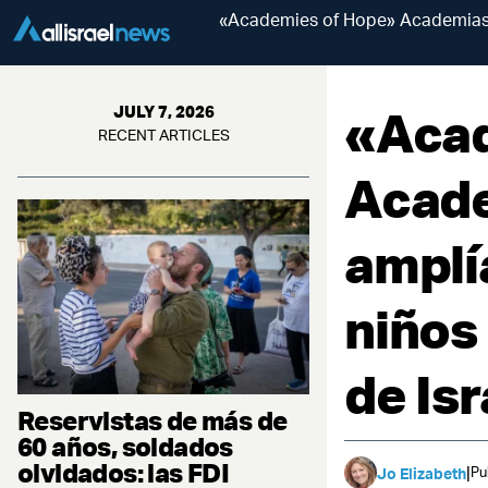
«Academies of Hope» Academias d
«Acad
JULY 7, 2026
RECENT ARTICLES
Acade
amplí
niños
de Isr
Reservistas de más de
60 años, soldados
olvidados: las FDI
|
Pu
Jo Elizabeth