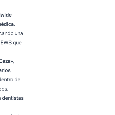
dwide
médica.
scando una
 NEWS que
 Gaza»,
rios,
dentro de
pos,
 dentistas