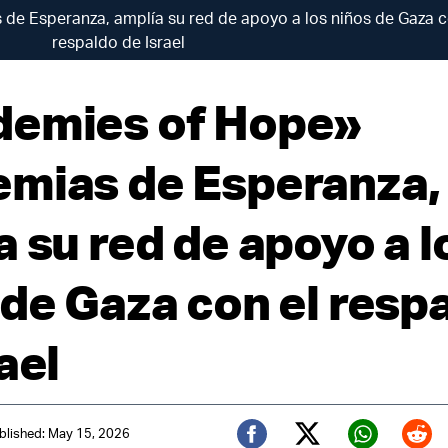
e Esperanza, amplía su red de apoyo a los niños de Gaza c
respaldo de Israel
emies of Hope»
mias de Esperanza,
a su red de apoyo a l
 de Gaza con el resp
ael
blished: May 15, 2026