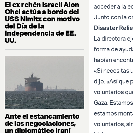
El ex rehén israelí Alon
acceder a la e
Ohel actúa a bordo del
Junto con la o
USS Nimitz con motivo
del Día de la
Disaster Relie
Independencia de EE.
La directora e
UU.
forma de ayud
habían encontr
«Si necesitas 
dijo. «Así qu
voluntarios qu
Gaza. Estamos
estamos montan
Ante el estancamiento
de las negociaciones,
voluntarios, si
un diplomático iraní