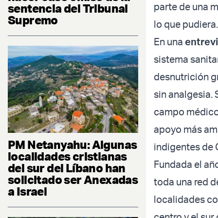
parte de una m
sentencia del Tribunal
Supremo
lo que pudiera.
En una
entrev
sistema sanita
desnutrición g
sin analgesia.
campo médico, 
apoyo más ampl
PM Netanyahu: Algunas
indigentes de 
localidades cristianas
Fundada el añ
del sur del Líbano han
solicitado ser Anexadas
toda una red d
a Israel
localidades co
centro y el sur