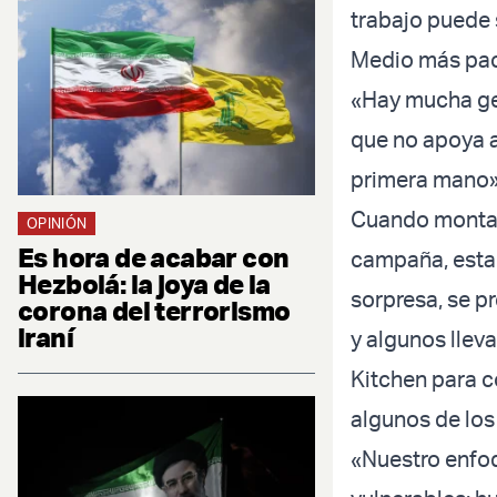
trabajo puede 
Medio más pací
«Hay mucha gen
que no apoya a
primera mano»
Cuando montar
OPINIÓN
Es hora de acabar con
campaña, estab
Hezbolá: la joya de la
sorpresa, se p
corona del terrorismo
iraní
y algunos lleva
Kitchen para c
algunos de los
«Nuestro enfoq