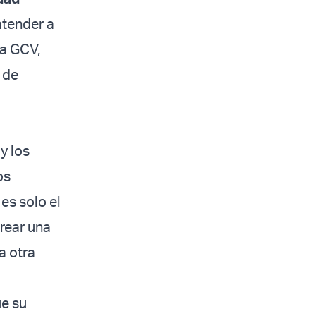
atender a
a GCV,
 de
y los
os
 es solo el
crear una
a otra
ue su