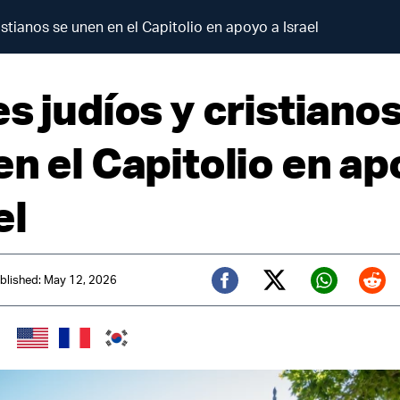
istianos se unen en el Capitolio en apoyo a Israel
s judíos y cristianos
en el Capitolio en a
el
blished: May 12, 2026
Twitter (X)
Facebook
Whats
Red