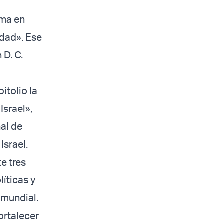
ama en
dad». Ese
D. C.
itolio la
srael»,
al de
Israel.
te tres
íticas y
 mundial.
ortalecer