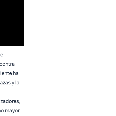
ue
contra
biente ha
azas y la
izadores,
cho mayor