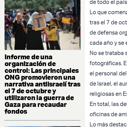
de todo el paí
Lo que comenz
tras el 7 de o
de defensa org
cada año y se
No se trataba 
Informe de una
organización de
fotográficas. E
control: Las principales
el personal de
ONG promovieron una
narrativa antiisraelí tras
de Israel, el 
el 7 de octubre y
religiosas en 
utilizaron la guerra de
Gaza para recaudar
En total, las 
fondos
oficinas de am
Lo más destaca