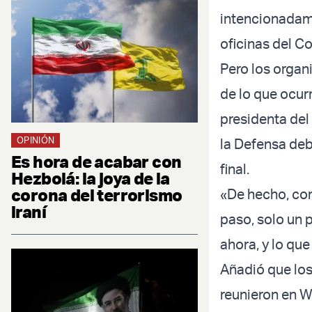
intencionadame
oficinas del C
Pero los organ
de lo que ocur
presidenta del
OPINIÓN
la Defensa de
Es hora de acabar con
final.
Hezbolá: la joya de la
corona del terrorismo
«De hecho, con
iraní
paso, solo un 
ahora, y lo que
Añadió que los
reunieron en W