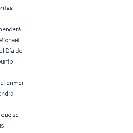
n las
ependerá
Michael,
el Día de
punto
el primer
vendrá
 que se
us