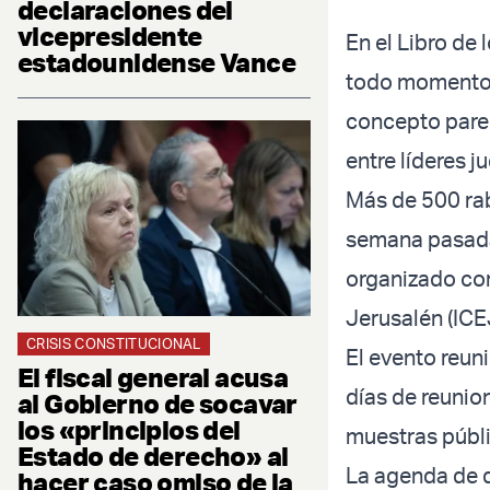
declaraciones del
vicepresidente
En el Libro de 
estadounidense Vance
todo momento,
concepto parec
entre líderes j
Más de 500 rabi
semana pasada 
organizado con
Jerusalén (ICEJ
CRISIS CONSTITUCIONAL
El evento reuni
El fiscal general acusa
días de reunio
al Gobierno de socavar
los «principios del
muestras públi
Estado de derecho» al
La agenda de d
hacer caso omiso de la