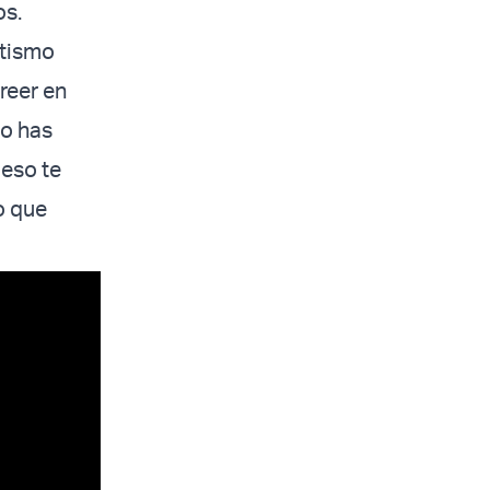
os.
itismo
creer en
lo has
 eso te
o que