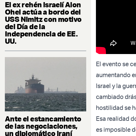
El ex rehén israelí Alon
Ohel actúa a bordo del
USS Nimitz con motivo
del Día de la
Independencia de EE.
UU.
El evento se c
aumentando en
Israel y la gue
cambiado drást
hostilidad se 
Ante el estancamiento
Esa realidad d
de las negociaciones,
es imposible d
un diplomático iraní