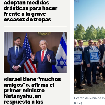
adoptan medidas
drásticas para hacer
frente a la grave
escasez de tropas
«Israel tiene “muchos
amigos”», afirma el
primer ministro
Netanyahu, en
Evento del «Día de De
respuesta a las
ICEJ)