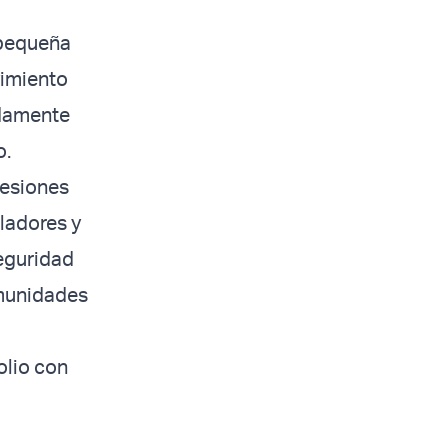
 pequeña
vimiento
idamente
o.
sesiones
sladores y
seguridad
omunidades
olio con