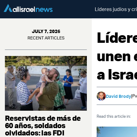
Líderes judíos y cr
Lídere
JULY 7, 2026
RECENT ARTICLES
unen 
a Isra
|
Pu
David Brody
Reservistas de más de
Read this article in:
60 años, soldados
olvidados: las FDI