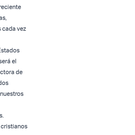
creciente
as,
s cada vez
 Estados
será el
ectora de
ados
 nuestros
s.
cristianos