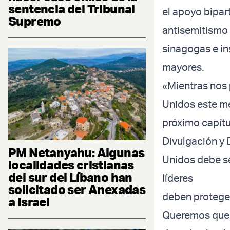
sentencia del Tribunal
el apoyo bipart
Supremo
antisemitismo 
sinagogas e in
mayores.
«Mientras nos 
Unidos este me
próximo capítu
Divulgación y 
PM Netanyahu: Algunas
Unidos debe se
localidades cristianas
del sur del Líbano han
líderes
solicitado ser Anexadas
deben proteger
a Israel
Queremos que e