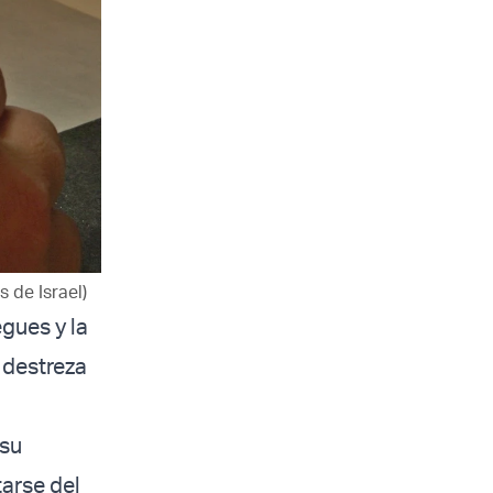
 de Israel)
gues y la
 destreza
 su
tarse del