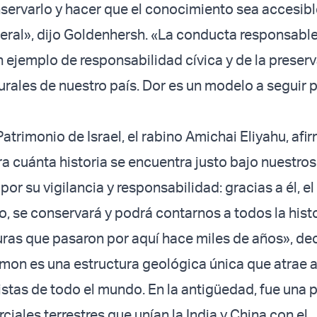
nservarlo y hacer que el conocimiento sea accesibl
eral», dijo Goldenhersh. «La conducta responsable
un ejemplo de responsabilidad cívica y de la preser
turales de nuestro país. Dor es un modelo a seguir 
Patrimonio de Israel, el rabino Amichai Eliyahu, afi
ra cuánta historia se encuentra justo bajo nuestros
 por su vigilancia y responsabilidad: gracias a él, e
o, se conservará y podrá contarnos a todos la histo
uras que pasaron por aquí hace miles de años», dec
amon es una estructura geológica única que atrae 
stas de todo el mundo. En la antigüedad, fue una 
ciales terrestres que unían la India y China con el