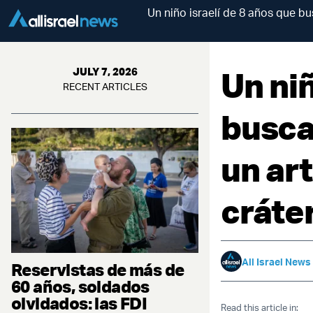
Un niño israelí de 8 años que b
Un niñ
JULY 7, 2026
RECENT ARTICLES
busca
un art
cráte
All Israel News
Reservistas de más de
60 años, soldados
olvidados: las FDI
Read this article in: