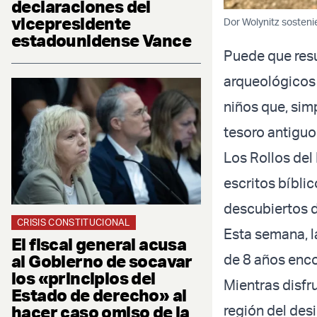
declaraciones del
vicepresidente
Dor Wolynitz sosteni
estadounidense Vance
Puede que resu
arqueológicos 
niños que, sim
tesoro antiguo
Los Rollos del
escritos bíbli
descubiertos 
CRISIS CONSTITUCIONAL
Esta semana, l
El fiscal general acusa
al Gobierno de socavar
de 8 años enco
los «principios del
Mientras disfru
Estado de derecho» al
hacer caso omiso de la
región del desi