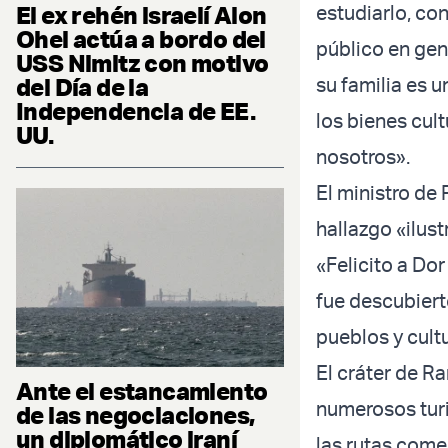
El ex rehén israelí Alon
estudiarlo, co
Ohel actúa a bordo del
público en gen
USS Nimitz con motivo
del Día de la
su familia es 
Independencia de EE.
los bienes cul
UU.
nosotros».
El ministro de 
hallazgo «ilust
«Felicito a Dor
fue descubiert
pueblos y cult
El cráter de R
Ante el estancamiento
numerosos turi
de las negociaciones,
un diplomático iraní
las rutas comer