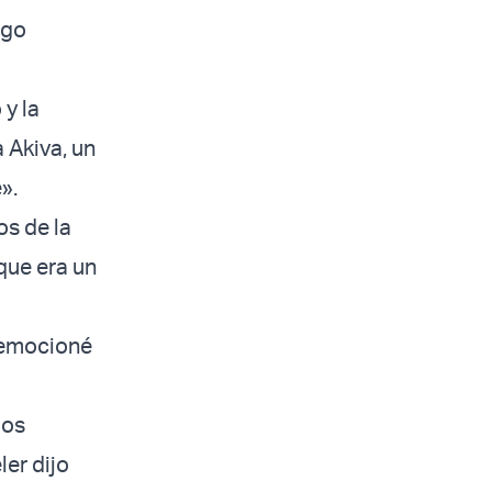
lgo
 y la
a Akiva, un
».
os de la
que era un
e emocioné
gos
ler dijo