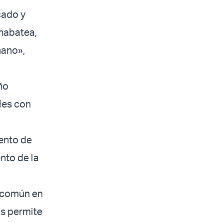
cado y
 nabatea,
mano»,
ño
ales con
ento de
nto de la
o común en
os permite