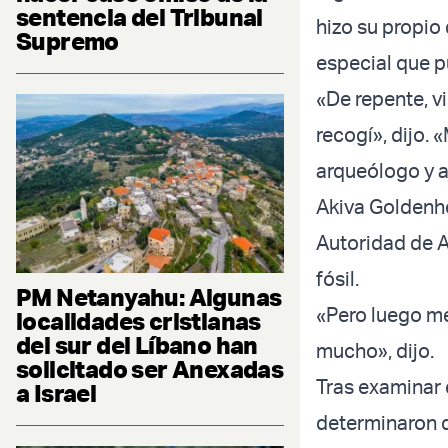
sentencia del Tribunal
hizo su propi
Supremo
especial que p
«De repente, vi
recogí», dijo. 
arqueólogo y a
Akiva Goldenhe
Autoridad de A
fósil.
PM Netanyahu: Algunas
«Pero luego me
localidades cristianas
del sur del Líbano han
mucho», dijo.
solicitado ser Anexadas
Tras examinar 
a Israel
determinaron qu