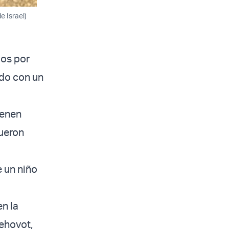
e Israel)
dos por
ado con un
ienen
fueron
 un niño
en la
Rehovot,