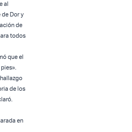
e al
 de Dor y
vación de
para todos
rmó que el
 pies».
l hallazgo
ria de los
laró.
a
parada en