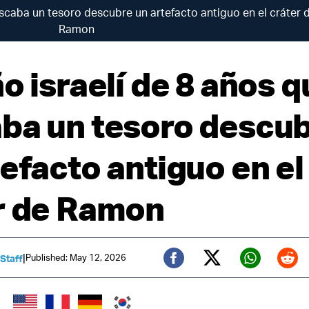
uscaba un tesoro descubre un artefacto antiguo en el cráter 
Ramon
o israelí de 8 años 
ba un tesoro descu
efacto antiguo en el
r de Ramon
|
Published: May 12, 2026
 Staff
Twitter (X)
Facebook
Whats
Red