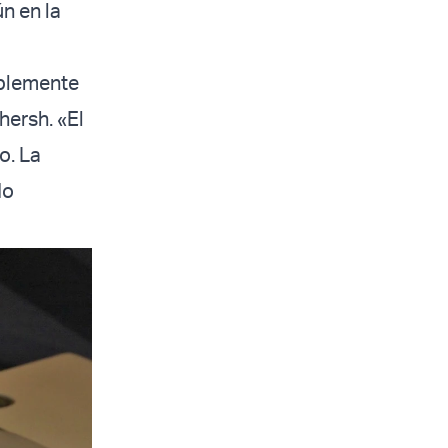
n en la
ablemente
hersh. «El
o. La
do