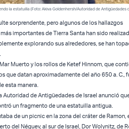
endo la estatuilla (Foto: Akiva Goldenhersh/Autoridad de Antigüedades d
lte sorprendente, pero algunos de los hallazgos
más importantes de Tierra Santa han sido realiza
plemente explorando sus alrededores, se han top
.
 Mar Muerto y los rollos de Ketef Hinnom, que cont
cos que datan aproximadamente del año 650 a. C., 
de esta manera.
a Autoridad de Antigüedades de Israel anunció que
ntró un fragmento de una estatuilla antigua.
taba de un picnic en la zona del cráter de Ramon, 
erto del Néguev, al sur de Israel, Dor Wolynitz, de 