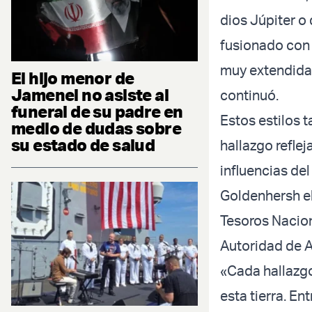
dios Júpiter o
fusionado con 
muy extendida 
El hijo menor de
Jamenei no asiste al
continuó.
funeral de su padre en
Estos estilos 
medio de dudas sobre
su estado de salud
hallazgo reflej
influencias de
Goldenhersh el
Tesoros Nacion
Autoridad de A
«Cada hallazg
esta tierra. E