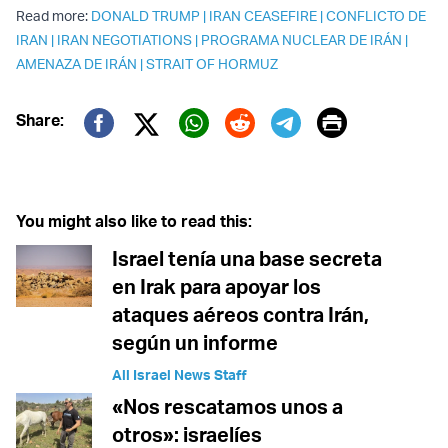
Read more:
DONALD TRUMP
|
IRAN CEASEFIRE
|
CONFLICTO DE
IRAN
|
IRAN NEGOTIATIONS
|
PROGRAMA NUCLEAR DE IRÁN
|
AMENAZA DE IRÁN
|
STRAIT OF HORMUZ
Print
Share:
Twitter (X)
Facebook
Whatsapp
Reddit
Telegram
You might also like to read this:
Israel tenía una base secreta
en Irak para apoyar los
ataques aéreos contra Irán,
según un informe
All Israel News Staff
«Nos rescatamos unos a
otros»: israelíes