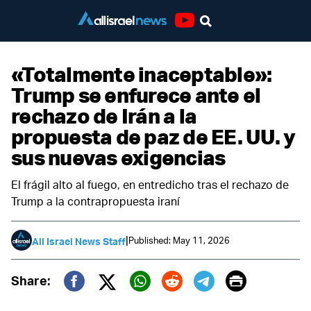
Youtube
«Totalmente inaceptable»:
Trump se enfurece ante el
rechazo de Irán a la
propuesta de paz de EE. UU. y
sus nuevas exigencias
El frágil alto al fuego, en entredicho tras el rechazo de
Trump a la contrapropuesta iraní
|
Published: May 11, 2026
All Israel News Staff
Print
Share:
Twitter (X)
Facebook
Whatsapp
Reddit
Telegram