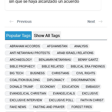
sin que se haya alcanzado un acuerdo
Previous
Next
Popular Tags
Show All Tags
ABRAHAM ACCORDS
AFGHANISTAN
ANALYSIS
ANTI NETANYAHU PROTESTS
ARAB ISRAELI RELATIONS
ARCHAEOLOGY
BENJAMIN NETANYAHU
BENNY GANTZ
BIBLE PROPHECY
BIBLE RELATED
BIBLICAL ERA FINDINGS
BIG TECH
BUSINESS
CHRISTIANS
CIVIL RIGHTS
COALITION BUILDING
DIPLOMACY
DISCRIMINATION
DONALD TRUMP
ECONOMY
EDUCATION
EMBASSY
EVANGELICAL CHRISTIAN
EVANGELICALS
EXCLUSIVE
EXCLUSIVE INTERVIEW
EXCLUSIVE POLL
FAITH IN CHRIST
FAKE NEWS
FASTING AND PRAYER
FOREST FIRES