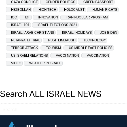
GAZA CONFLICT
GENDER POLITICS
GREEN PASSPORT
HEZBOLLAH
HIGH TECH
HOLOCAUST
HUMAN RIGHTS
ICC
IDF
INNOVATION
IRAN NUCLEAR PROGRAM
ISRAEL 101
ISRAEL ELECTIONS 2021
ISRAELI ARAB CHRISTIANS
ISRAELI HOLIDAYS
JOE BIDEN
NETANYAHU TRIAL
RUSH LIMBAUGH
TECHNOLOGY
TERROR ATTACK
TOURISM
US MIDDLE EAST POLICIES
US ISRAELI RELATIONS
VACCI NATION
VACCINATION
VIDEO
WEATHER IN ISRAEL
Search ALL ISRAEL NEWS