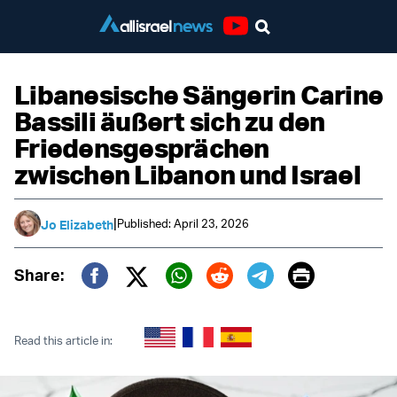
Youtube
Libanesische Sängerin Carine
Bassili äußert sich zu den
Friedensgesprächen
zwischen Libanon und Israel
|
Published: April 23, 2026
Jo Elizabeth
Print
Share:
Twitter (X)
Facebook
Whatsapp
Reddit
Telegram
Read this article in: