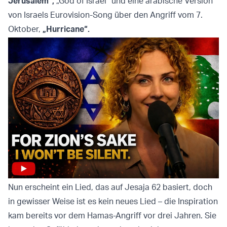
Jerusalem“,
„God of Israel“ und eine arabische Version
von Israels Eurovision-Song über den Angriff vom 7.
Oktober,
„Hurricane“.
Nun erscheint ein Lied, das auf Jesaja 62 basiert, doch
in gewisser Weise ist es kein neues Lied – die Inspiration
kam bereits vor dem Hamas-Angriff vor drei Jahren. Sie