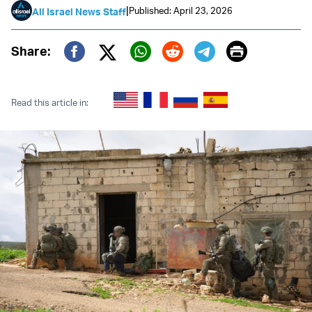
|
Published: April 23, 2026
All Israel News Staff
Print
Share:
Twitter (X)
Facebook
Whatsapp
Reddit
Telegram
Read this article in: