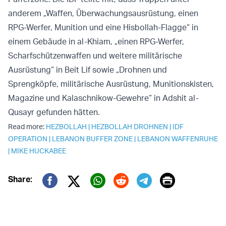
anderem „Waffen, Überwachungsausrüstung, einen
RPG-Werfer, Munition und eine Hisbollah-Flagge“ in
einem Gebäude in al-Khiam, „einen RPG-Werfer,
Scharfschützenwaffen und weitere militärische
Ausrüstung“ in Beit Lif sowie „Drohnen und
Sprengköpfe, militärische Ausrüstung, Munitionskisten,
Magazine und Kalaschnikow-Gewehre“ in Adshit al-
Qusayr gefunden hätten.
Read more:
HEZBOLLAH
|
HEZBOLLAH DROHNEN
|
IDF
OPERATION
|
LEBANON BUFFER ZONE
|
LEBANON WAFFENRUHE
|
MIKE HUCKABEE
Print
Share:
Twitter (X)
Facebook
Whatsapp
Reddit
Telegram