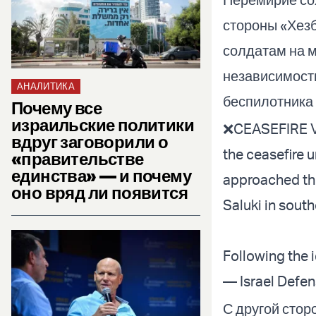
стороны «Хезб
солдатам на м
независимости
АНАЛИТИКА
беспилотника
Почему все
израильские политики
❌CEASEFIRE VIO
вдруг заговорили о
the ceasefire 
«правительстве
единства» — и почему
approached the
оно вряд ли появится
Saluki in sout
Following the i
— Israel Defe
С другой стор