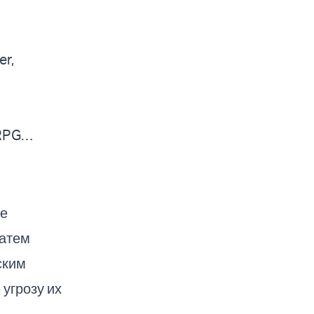
er,
n RPG…
ые
затем
ским
угрозу их