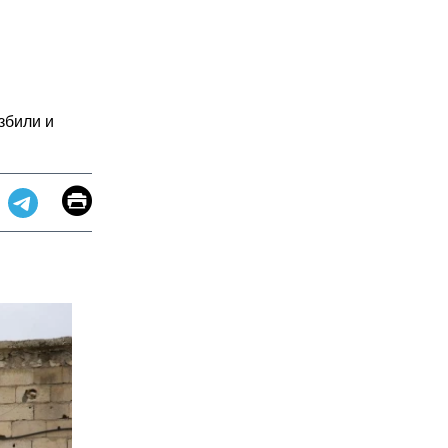
збили и
Email
Print
app
dit
Telegram