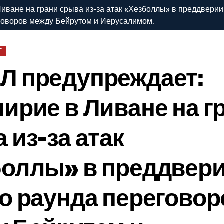
ване на грани срыва из-за атак «Хезболлы» в преддверии
говоров между Бейрутом и Иерусалимом.
Т
Л предупреждает:
ирие в Ливане на г
 из-за атак
боллы» в преддвер
о раунда переговор