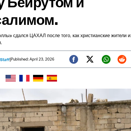
 Бейрутом и
салимом.
ллы» сдался ЦАХАЛ после того, как христианские жители и
.
|
Published: April 23, 2026
 Staff
Twitter (X)
Facebook
Whats
Red