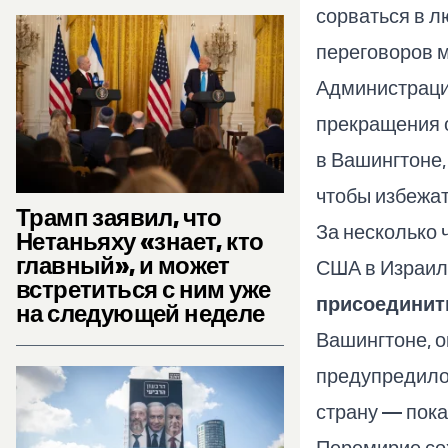
сорваться в 
переговоров 
Администраци
прекращения о
в Вашингтоне,
чтобы избежат
Трамп заявил, что
За несколько 
Нетаньяху «знает, кто
главный», и может
США в Израил
встретиться с ним уже
присоединит
на следующей неделе
Вашингтоне, о
предупредило
страну — пока
Перемирие со