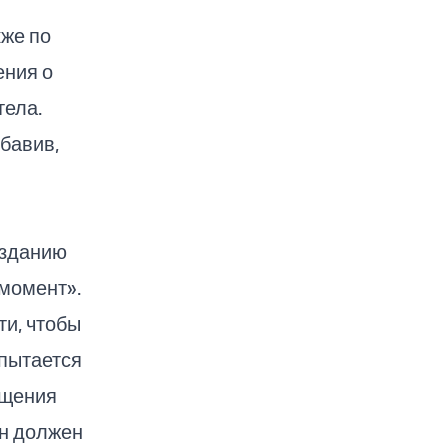
кже по
ения о
тела.
бавив,
изданию
 момент».
и, чтобы
 пытается
ащения
он должен