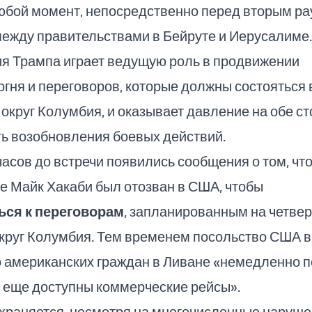
любой момент, непосредственно перед вторым р
между правительствами в Бейруте и Иерусалиме.
я Трампа играет ведущую роль в продвижении
гня и переговоров, которые должны состояться 
 округ Колумбия, и оказывает давление на обе ст
ь возобновления боевых действий.
часов до встречи появились сообщения о том, чт
е Майк Хакаби был отозван в США, чтобы
ься к переговорам
, запланированным на четвер
круг Колумбия. Тем временем посольство США в
 американских граждан в Ливане «немедленно п
 еще доступны коммерческие рейсы».
храняется, несмотря на многочисленные наруше