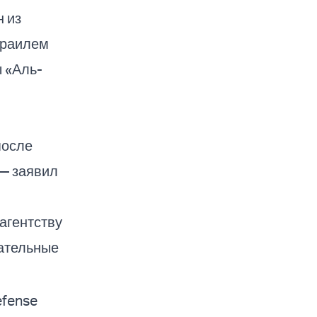
н из
зраилем
ы «Аль-
после
— заявил
агентству
сательные
efense