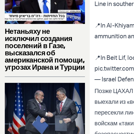
Line in southe
📍In Al-Khiyam
Нетаньяху не
ammunition and
исключил создания
поселений в Газе,
высказался об
📍In Beit Lif,
американской помощи,
угрозах Ирана и Турции
pic.twitter.c
— Israel Defe
Позже ЦАХАЛ 
выехали из «в
пересекли лин
войскам «таки
безопасности»