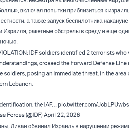
оллы», включая попытки приблизиться к израил
естности, а также запуск беспилотника накануне
 Израиля, ракетные обстрелы в среду и еще оди
 ночью.
LATION: IDF soldiers identified 2 terrorists who 
understandings, crossed the Forward Defense Line
 soldiers, posing an immediate threat, in the area 
hern Lebanon.
dentification, the IAF…
pic.twitter.com/JcbLPUwb
nse Forces (@IDF)
April 22, 2026
оны, Ливан обвинил Израиль в нарушении режим