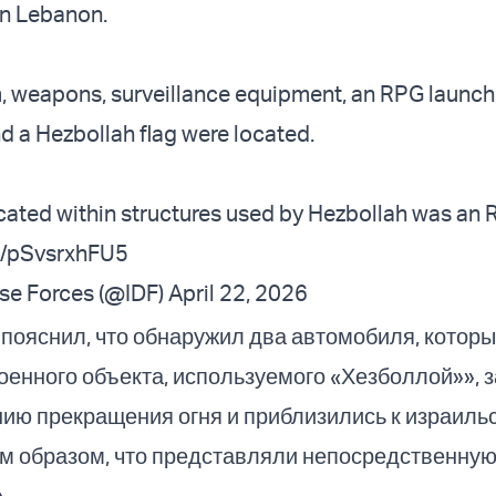
rn Lebanon.
, weapons, surveillance equipment, an RPG launch
 a Hezbollah flag were located.
 located within structures used by Hezbollah was a
om/pSvsrxhFU5
nse Forces (@IDF)
April 22, 2026
пояснил, что обнаружил два автомобиля, котор
оенного объекта, используемого «Хезболлой»», 
ию прекращения огня и приблизились к израиль
м образом, что представляли непосредственную 
.