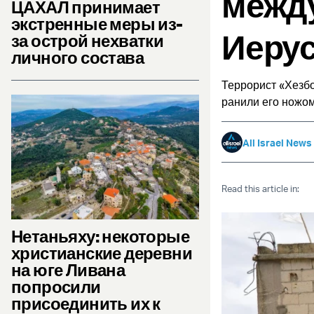
между
ЦАХАЛ принимает
экстренные меры из-
Иеру
за острой нехватки
личного состава
Террорист «Хезбо
ранили его ножом
All Israel News
Read this article in:
Нетаньяху: некоторые
христианские деревни
на юге Ливана
попросили
присоединить их к