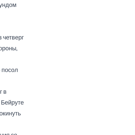
аундом
в четверг
ороны,
о посол
г в
 Бейруте
окинуть
ния со