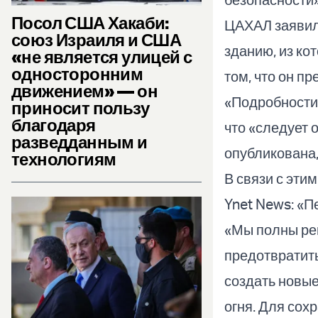
Посол США Хакаби:
ЦАХАЛ заявил,
союз Израиля и США
зданию, из ко
«не является улицей с
односторонним
том, что он п
движением» — он
«Подробности 
приносит пользу
благодаря
что «следует 
разведданным и
опубликована,
технологиям
В связи с эт
Ynet News: «П
«Мы полны ре
предотвратит
создать новые
огня. Для сох