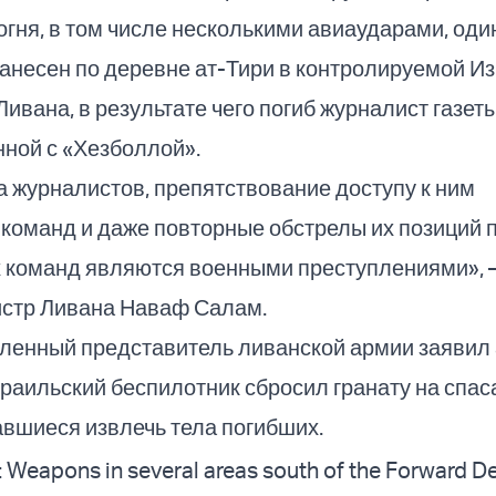
гня, в том числе несколькими авиаударами, оди
анесен по деревне ат-Тири в контролируемой И
Ливана, в результате чего погиб журналист газет
нной с «Хезболлой».
 журналистов, препятствование доступу к ним
команд и даже повторные обстрелы их позиций 
х команд являются военными преступлениями», 
стр Ливана Наваф Салам.
ленный представитель ливанской армии заявил 
израильский беспилотник сбросил гранату на спа
вшиеся извлечь тела погибших.
Weapons in several areas south of the Forward D