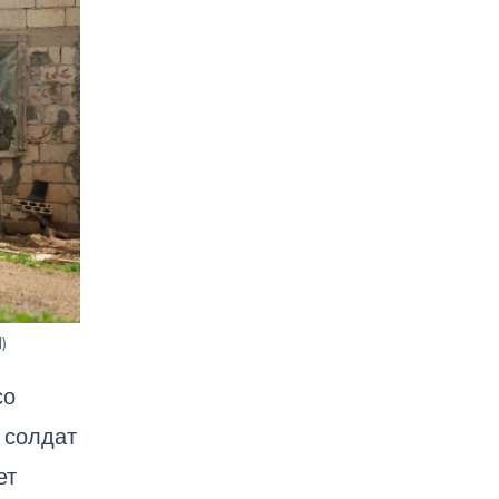
)
со
 солдат
ет