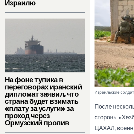
Израилю
На фоне тупика в
переговорах иранский
дипломат заявил, что
Израильские солдат
страна будет взимать
После нескол
«плату за услуги» за
проход через
стороны «Хезб
Ормузский пролив
ЦАХАЛ, военн