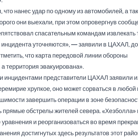
 что нанес удар по одному из автомобилей, а та
торого они выехали, при этом опровергнув сообщ
репятствовал спасательным командам извлекать 
инцидента уточняются», — заявили в ЦАХАЛ, до
отметить, что карта передовой линии обороны
 а территория эвакуирована».
ими инцидентами представители ЦАХАЛ заявили 
еремирие хрупкое, оно может сорваться в любой
шимости завершить операции в зоне безопасност
ь прямые обстрелы жителей севера. «Хезболла»
 уравнения и реорганизоваться во время прекр
ранения достигнутых здесь результатов этот рай