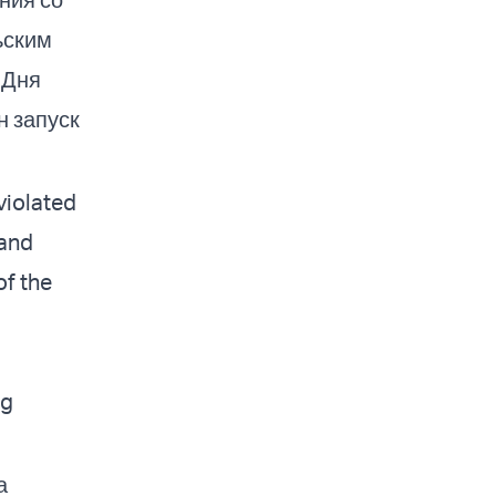
ьским
 Дня
н запуск
violated
 and
of the
sg
а