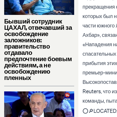
прекращения о
которых был н
Бывший сотрудник
части южного 
ЦАХАЛ, отвечавший за
освобождение
Ахбар», связа
заложников:
«Нападения на
правительство
отдавало
спасательных 
предпочтение боевым
прибытия эти
действиям, а не
освобождению
премьер-мини
пленных
Высокопостав
Reuters, что 
команды, пыта
⭕️🔎LOCATED: 