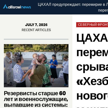
ЦАХАЛ предупреждает: перемирие в Ли
пере
JULY 7, 2026
СЕВЕРНЫЙ ФРОН
RECENT ARTICLES
ЦАХА
перем
срыва
«Хез
новог
Резервисты старше 60
лет и военнослужащие,
выпавшие из системы: