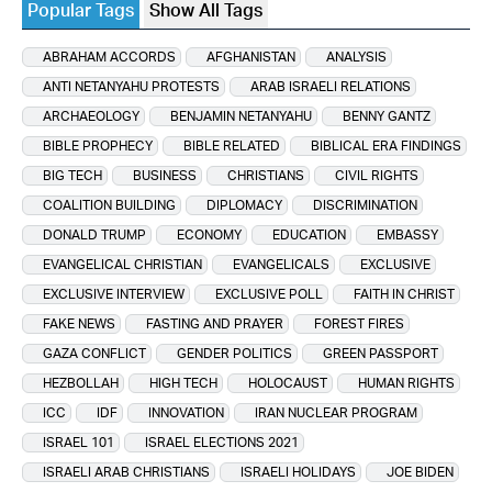
Popular Tags
Show All Tags
ABRAHAM ACCORDS
AFGHANISTAN
ANALYSIS
ANTI NETANYAHU PROTESTS
ARAB ISRAELI RELATIONS
ARCHAEOLOGY
BENJAMIN NETANYAHU
BENNY GANTZ
BIBLE PROPHECY
BIBLE RELATED
BIBLICAL ERA FINDINGS
BIG TECH
BUSINESS
CHRISTIANS
CIVIL RIGHTS
COALITION BUILDING
DIPLOMACY
DISCRIMINATION
DONALD TRUMP
ECONOMY
EDUCATION
EMBASSY
EVANGELICAL CHRISTIAN
EVANGELICALS
EXCLUSIVE
EXCLUSIVE INTERVIEW
EXCLUSIVE POLL
FAITH IN CHRIST
FAKE NEWS
FASTING AND PRAYER
FOREST FIRES
GAZA CONFLICT
GENDER POLITICS
GREEN PASSPORT
HEZBOLLAH
HIGH TECH
HOLOCAUST
HUMAN RIGHTS
ICC
IDF
INNOVATION
IRAN NUCLEAR PROGRAM
ISRAEL 101
ISRAEL ELECTIONS 2021
ISRAELI ARAB CHRISTIANS
ISRAELI HOLIDAYS
JOE BIDEN