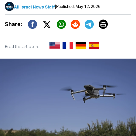
|
Published: May 12, 2026
All Israel News Staff
Print
Share:
Twitter (X)
Facebook
Whatsapp
Reddit
Telegram
Read this article in: