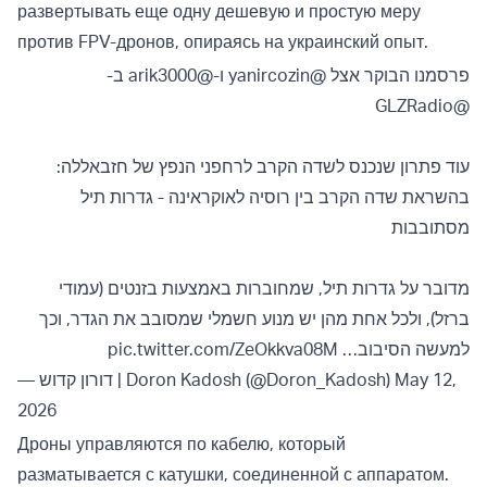
развертывать еще одну дешевую и простую меру
против FPV-дронов, опираясь на украинский опыт.
ב-
@arik3000
ו-
@yanircozin
פרסמנו הבוקר אצל
@GLZRadio
עוד פתרון שנכנס לשדה הקרב לרחפני הנפץ של חזבאללה:
בהשראת שדה הקרב בין רוסיה לאוקראינה - גדרות תיל
מסתובבות
מדובר על גדרות תיל, שמחוברות באמצעות בזנטים (עמודי
ברזל), ולכל אחת מהן יש מנוע חשמלי שמסובב את הגדר, וכך
pic.twitter.com/ZeOkkva08M
למעשה הסיבוב…
— דורון קדוש | Doron Kadosh (@Doron_Kadosh)
May 12,
2026
Дроны управляются по кабелю, который
разматывается с катушки, соединенной с аппаратом.