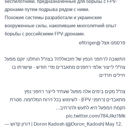
беспилотники, предназначенные для борьбы с FPV-
дронами путем подрыва рядом с ними.
Похожие системы разработали и украинские
вооруженные силы, накопившие многолетний опыт
борьбы с российскими FPV-дронами.
@efitriger
פרסמנו אצל
התשובה לרחפני הנפץ של חזבאללה? בצה"ל הוחלט: יוקם מפעל
צה"לי לייצור אלפי רחפנים מתאבדים מדי חודש - שישרתו בו
חיילים חרדים
צה"ל מקים בימים אלה מפעל שעתיד לייצר רחפני נפץ
מתאבדים (רחפני FPV) - לשימוש בכל זירות המלחמה. מטרת
הקמת המפעל היא לתעש ולהרחיב…
pic.twitter.com/784Jikz1Mk
— דורון קדוש | Doron Kadosh (@Doron_Kadosh)
May 12,