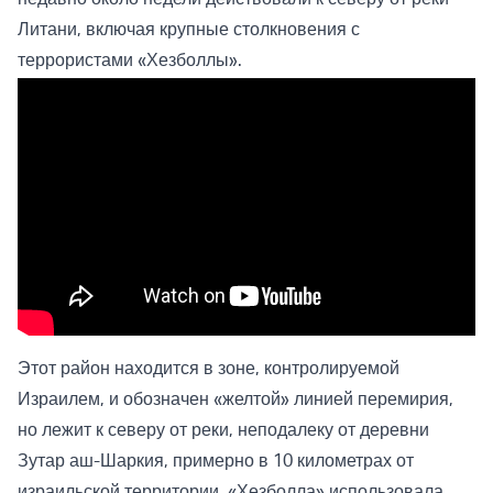
Литани, включая крупные столкновения с
террористами «Хезболлы».
Этот район находится в зоне, контролируемой
Израилем, и обозначен «желтой» линией перемирия,
но лежит к северу от реки, неподалеку от деревни
Зутар аш-Шаркия, примерно в 10 километрах от
израильской территории. «Хезболла» использовала