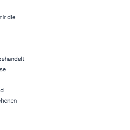
mir die
 behandelt
ise
nd
ochenen