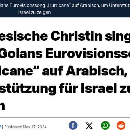
lans Eurovisionssong „Hurricane“ auf Arabisch, um Unterstüt
Israel zu zeigen
esische Christin sin
Golans Eurovisions
icane“ auf Arabisch,
stützung für Israel z
n
|
f
Published: May 17, 2024