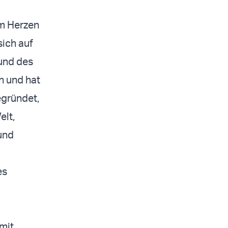
em Herzen
sich auf
 und des
n und hat
egründet,
elt,
und
es
 mit