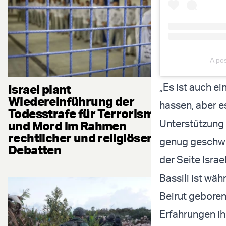
A pos
„Es ist auch ei
Israel plant
Wiedereinführung der
hassen, aber es
Todesstrafe für Terrorismus
Unterstützung 
und Mord im Rahmen
rechtlicher und religiöser
genug geschwie
Debatten
der Seite Israe
Bassili ist wä
Beirut gebore
Erfahrungen ih