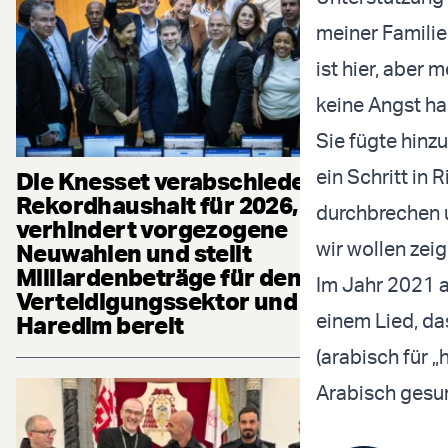
meiner Familie
ist hier, aber 
keine Angst ha
Sie fügte hinzu
ein Schritt in 
Die Knesset verabschiedet
Rekordhaushalt für 2026,
durchbrechen u
verhindert vorgezogene
wir wollen zeig
Neuwahlen und stellt
Milliardenbeträge für den
Im Jahr 2021 a
Verteidigungssektor und die
einem Lied, das
Haredim bereit
(arabisch für 
Arabisch gesu