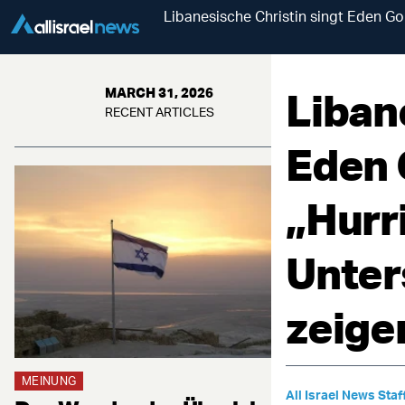
Libanesische Christin singt Eden Go
Liban
MARCH 31, 2026
RECENT ARTICLES
Eden 
„Hurr
Unter
zeige
MEINUNG
All Israel News Staf