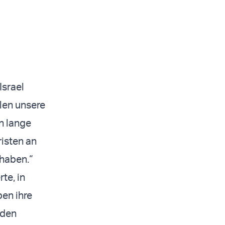
Israel
llen unsere
n lange
risten an
 haben.“
te, in
ben ihre
 den