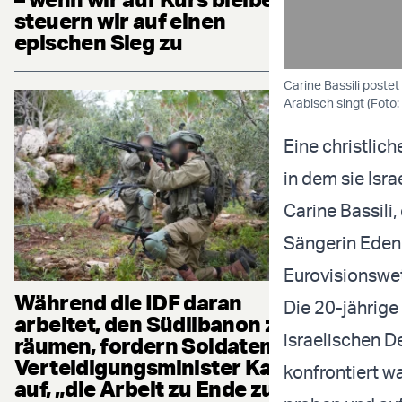
steuern wir auf einen
epischen Sieg zu
Carine Bassili postet
Arabisch singt (Foto
Eine christlich
in dem sie Isra
Carine Bassili, 
Sängerin Eden
Eurovisionswe
Während die IDF daran
Die 20-jährig
arbeitet, den Südlibanon zu
israelischen D
räumen, fordern Soldaten
Verteidigungsminister Katz
konfrontiert w
auf, „die Arbeit zu Ende zu