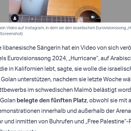
 ein Video auf Instagram, in dem sie den israelischen Eurovisionssong „
: Screenshot)
e libanesische Sängerin hat ein Video von sich veröf
els Eurovisionssong 2024, „Hurricane“, auf Arabisc
die in Kalifornien lebt, sagte, sie wolle die israelis
 Golan unterstützen, nachdem sie letzte Woche w
ttbewerbs im schwedischen Malmö belästigt word
e Golan
belegte den fünften Platz
, obwohl sie mit a
emonstrationen innerhalb und außerhalb der Arena
ar und inmitten von Buhrufen und „Free Palestine“-