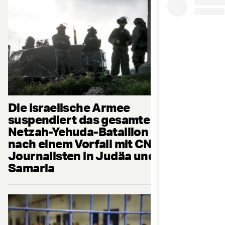
Die israelische Armee
suspendiert das gesamte
Netzah-Yehuda-Bataillon
nach einem Vorfall mit CNN-
Journalisten in Judäa und
Samaria