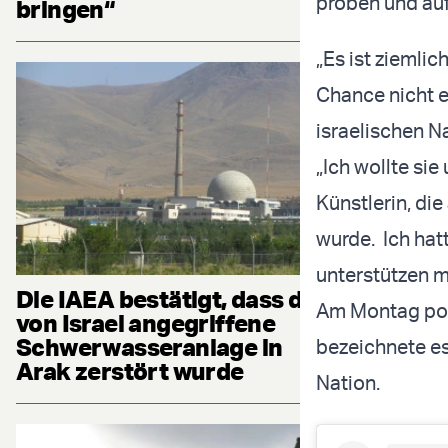
proben und auf
bringen“
„Es ist ziemlic
Chance nicht e
israelischen N
„Ich wollte sie
Künstlerin, di
wurde. Ich hat
unterstützen m
Die IAEA bestätigt, dass die
Am Montag post
von Israel angegriffene
Schwerwasseranlage in
bezeichnete es
Arak zerstört wurde
Nation.