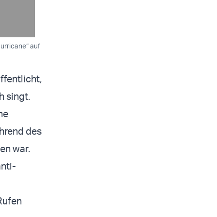
Hurricane“ auf
fentlicht,
h singt.
che
ährend des
en war.
nti-
Rufen