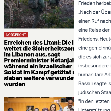
Frieden herbei
„Nach der Über
einen Ruf nach
eine Reise der
NORDFRONT
Friedens. Heut
Erreichen des Litani: Die IDF
eine gemeinnüt
weitet die Sicherheitszone
im Libanon aus, sagt
die es sich zu
Premierminister Netanjahu,
insbesondere 
während ein israelischer
Soldat im Kampf getötet und
humanitäre Arb
sieben weitere verwundet
Bassili sagte, 
wurden
jüdischen Staa
"In den letzten
Unterstützung f