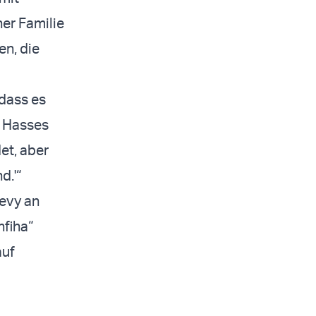
ner Familie
en, die
 dass es
s Hasses
et, aber
d.'“
Levy an
hfiha“
auf