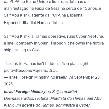
da PCPA no Reino Unido e líder das flotilhas de
manifestação na Faixa de Gaza há cerca de 15 anos, e
Saif Abu Kishk, agente da PCPA na Espanha.
Exposed: Jihadist Hamas Flotilla
Saif Abu Kishk, a Hamas operative, runs Cyber Neptune,
a shell company in Spain. Through it he owns the flotilla
ships sailing to Gaza.
The link to Hamas isn’t hidden. It’s in plain sight.
pic.twitter.com/MqeemJDrOL
— Israel Foreign Ministry (@IsraelMFA)
September 23,
2025
Israel Foreign Ministry
no
X
@IsraelMFA
Desmascarados: Flotilha Jihadista do Hamas Saif Abu
Kishk, um agente do Hamas, administra a Cyber