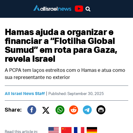
Youtube
Hamas ajuda a organizar e
financiar a “Flotilha Global
Sumud” em rota para Gaza,
revela Israel
A PCPA tem laços estreitos com o Hamas e atua como
sua representante no exterior
|
All Israel News Staff
Published: September 30, 2025
Print
Share:
Twitter (X)
Facebook
Whatsapp
Reddit
Telegram
Read this article in: