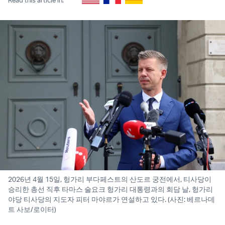
2026년 4월 15일, 헝가리 부다페스트의 산도르 궁전에서, 티사당이
승리한 총선 직후 타마스 술요크 헝가리 대통령과의 회담 날, 헝가리
야당 티사당의 지도자 피터 마야르가 연설하고 있다. (사진: 베르나데
트 사보/로이터)