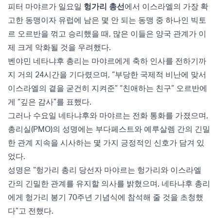
피터 마야르가 일요일
헝가리 총선
에서 이스라엘의 가장 확
고한 동맹이자 유럽에 남은 몇 안 되는 동맹 중 하나인 빅토
르 오르반을 꺾고 승리했을 때, 많은 이들은 양국 관계가 이
제 크게 악화될 것을 우려했다.
벤야민 네타냐후 총리는 마야르에게 축하 인사를 전하기까
지 거의 24시간을 기다렸으며, “부당한 국제적 비난에 맞서
이스라엘의 곁을 굳건히 지켜준” “친애하는 친구” 오르반에
게 “깊은 감사”를 표했다.
그러나 수요일 네타냐후와 마야르는 전화 통화를 가졌으며,
총리실(PMO)의 성명에는 부다페스트와 예루살렘 간의 긴밀
한 관계 지속을 시사하는 몇 가지 긍정적인 신호가 담겨 있
었다.
성명은 “헝가리 총리 당선자 마야르는 헝가리와 이스라엘
간의 긴밀한 관계를 유지할 의사를 밝혔으며, 네타냐후 총리
에게 헝가리 봉기 70주년 기념식에 참석해 줄 것을 초청했
다”고 전했다.