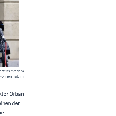
reffens mit dem
wonnen hat, im
ktor Orban
einen der
ie