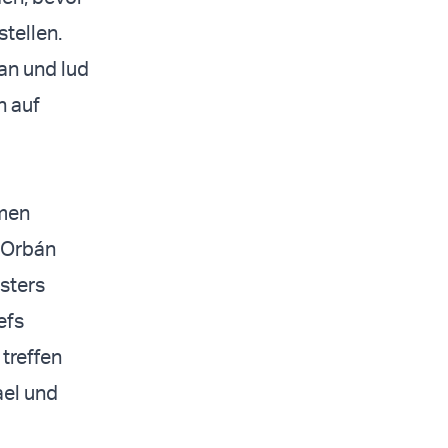
tellen.
an und lud
n auf
rmen
 Orbán
sters
efs
 treffen
ael und