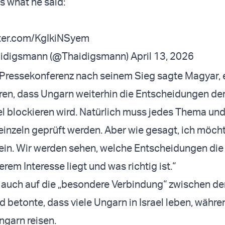
s what he said:
tter.com/KgIkiNSyem
aidigsmann (@Thaidigsmann)
April 13, 2026
n Pressekonferenz nach seinem Sieg sagte Magyar, 
eren, dass Ungarn weiterhin die Entscheidungen der
el blockieren wird. Natürlich muss jedes Thema und
inzeln geprüft werden. Aber wie gesagt, ich möcht
sein. Wir werden sehen, welche Entscheidungen die E
rem Interesse liegt und was richtig ist.“
 auch auf die „besondere Verbindung“ zwischen d
d betonte, dass viele Ungarn in Israel leben, währe
ngarn reisen.