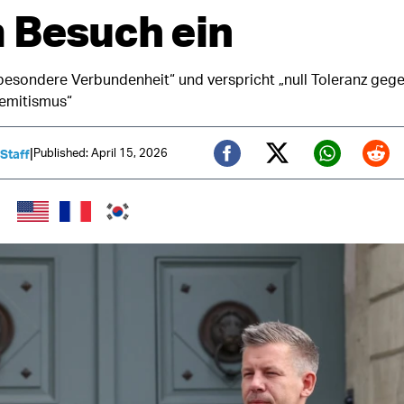
 Besuch ein
besondere Verbundenheit“ und verspricht „null Toleranz gege
emitismus“
|
Published: April 15, 2026
 Staff
Twitter (X)
Facebook
Whats
Red