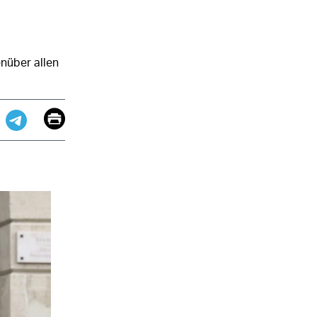
nüber allen
Email
Print
app
dit
Telegram