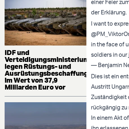
einer Feier zu
der Erklärung.
I want to expr
@PM_ViktorO
in the face of 
IDF und
soldiers in our
Verteidigungsministerium
legen Rüstungs- und
Ausrüstungsbeschaffung
Dies ist ein e
im Wert von 37,9
Milliarden Euro vor
Austritt Ungar
Zuständigkeit 
rückgängig zu
In einem Akt o
ihn erlassenen