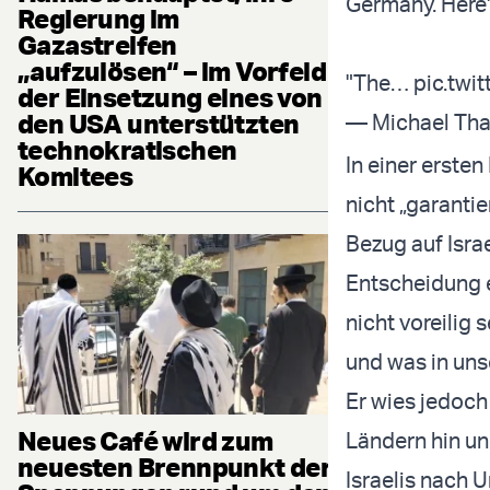
Germany. Here'
Regierung im
Gazastreifen
„aufzulösen“ – im Vorfeld
"The…
pic.twi
der Einsetzung eines von
den USA unterstützten
— Michael Th
technokratischen
In einer erste
Komitees
nicht „garanti
Bezug auf Isra
Entscheidung e
nicht voreilig 
und was in unse
Er wies jedoch
Neues Café wird zum
Ländern hin un
neuesten Brennpunkt der
Israelis nach U