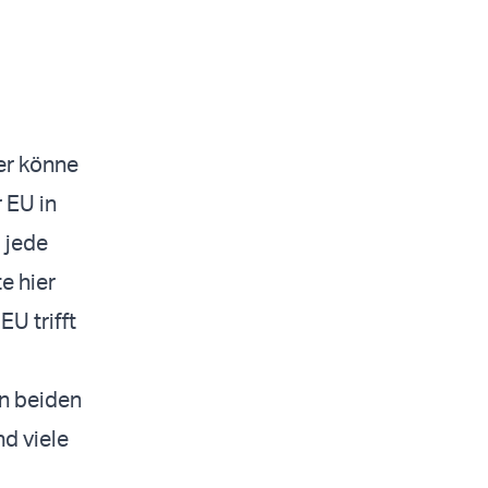
er könne
 EU in
 jede
e hier
U trifft
en beiden
nd viele