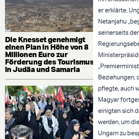
er erklärte, U
Netanjahu „be
seinerseits de
Die Knesset genehmigt
Regierungseben
einen Plan in Höhe von 8
Millionen Euro zur
Ministerpräsid
Förderung des Tourismus
„Premierminist
in Judäa und Samaria
Beziehungen, d
pflegte, auch 
Magyar fortges
einigten sich d
werden, um die
Ungarn zu bes