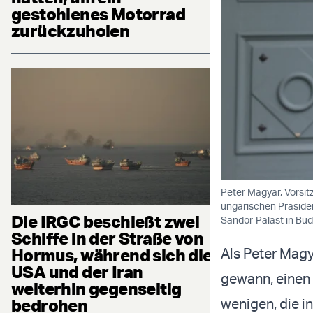
gestohlenes Motorrad
zurückzuholen
Peter Magyar, Vorsit
ungarischen Präside
Die IRGC beschießt zwei
Sandor-Palast in Bud
Schiffe in der Straße von
Hormus, während sich die
Als Peter Mag
USA und der Iran
gewann, einen 
weiterhin gegenseitig
bedrohen
wenigen, die in