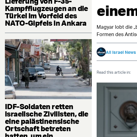
Lieferung von F-35-
einem
Kampfflugzeugen an die
Türkei im Vorfeld des
NATO-Gipfels in Ankara
Magyar lobt die „
Formen des Antis
All Israel News
Read this article in:
IDF-Soldaten retten
israelische Zivilisten, die
eine palästinensische
Ortschaft betreten
hatten, um ein