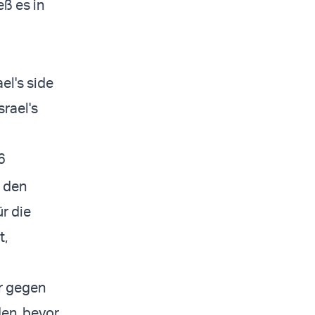
eß es in
ael's side
srael's
6
, den
r die
t,
er gegen
den, bevor