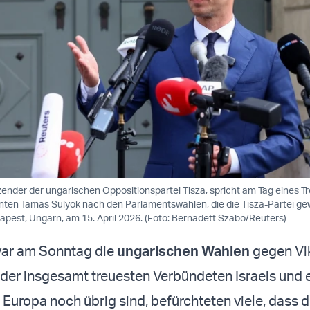
zender der ungarischen Oppositionspartei Tisza, spricht am Tag eines T
nten Tamas Sulyok nach den Parlamentswahlen, die die Tisza-Partei ge
apest, Ungarn, am 15. April 2026. (Foto: Bernadett Szabo/Reuters)
yar am Sonntag die
ungarischen Wahlen
gegen Vi
der insgesamt treuesten Verbündeten Israels und 
 Europa noch übrig sind, befürchteten viele, dass d