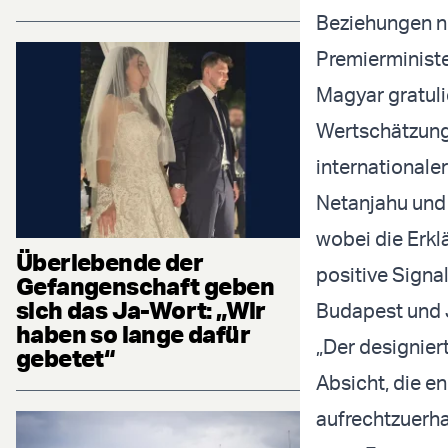
Beziehungen nu
Premierministe
Magyar gratuli
Wertschätzung“
internationale
Netanjahu und
wobei die Erkl
Überlebende der
positive Signa
Gefangenschaft geben
sich das Ja-Wort: „Wir
Budapest und J
haben so lange dafür
„Der designier
gebetet“
Absicht, die e
aufrechtzuerha