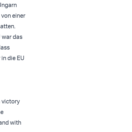
 Ungarn
von einer
atten.
U war das
dass
in die EU
 victory
he
 and with