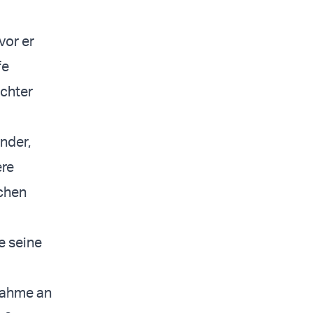
vor er
fe
echter
nder,
ere
schen
e seine
lnahme an