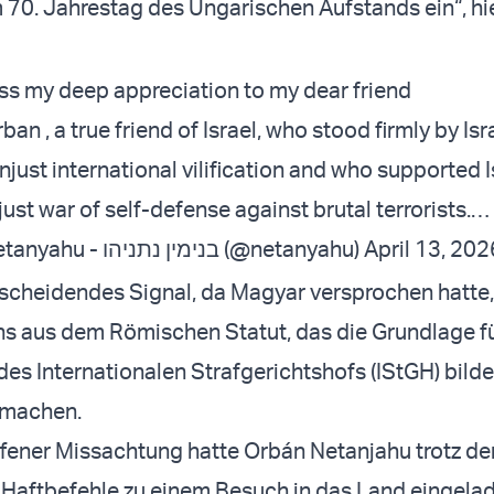
m 70. Jahrestag des Ungarischen Aufstands ein“, hi
ess my deep appreciation to my dear friend
rban
, a true friend of Israel, who stood firmly by Isr
unjust international vilification and who supported I
 just war of self-defense against brutal terrorists.…
— Benjamin Netanyahu - בנימין נתניהו (@netanyahu)
April 13, 202
ntscheidendes Signal, da Magyar versprochen hatte
ns aus dem Römischen Statut, das die Grundlage fü
des Internationalen Strafgerichtshofs (IStGH) bilde
 machen.
ffener Missachtung hatte Orbán Netanjahu trotz d
 Haftbefehle zu einem Besuch in das Land eingela