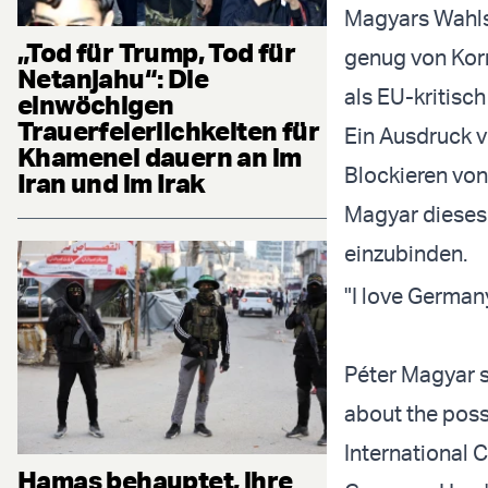
Magyars Wahlsi
„Tod für Trump, Tod für
genug von Kor
Netanjahu“: Die
als EU-kritis
einwöchigen
Trauerfeierlichkeiten für
Ein Ausdruck v
Khamenei dauern an im
Blockieren von
Iran und im Irak
Magyar dieses 
einzubinden.
"I love German
Péter Magyar sp
about the poss
International C
Hamas behauptet, ihre