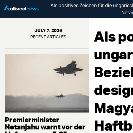
Als positives Zeichen für die ungaris
Netan
Als po
JULY 7, 2026
RECENT ARTICLES
ungar
Bezie
desig
Magya
Premierminister
Haftb
Netanjahu warnt vor der