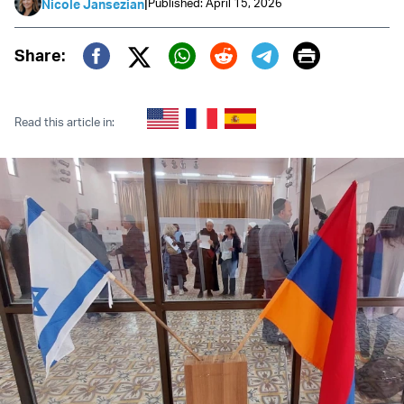
|
Published: April 15, 2026
Nicole Jansezian
Print
Share:
Twitter (X)
Facebook
Whatsapp
Reddit
Telegram
Read this article in: