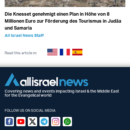
Die Knesset genehmigt einen Plan in Höhe von 8
Millionen Euro zur Förderung des Tourismus in Judäa
und Samaria
All Israel News Staff
Read this article in:
Covering news and events impacting Israel & the Middle East
for the Evangelical world
FOLLOW US ON SOCIAL MEDIA
Facebook
Youtube
Twitter (X)
Telegram
Instagram
Whatsapp