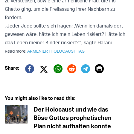
zu verstecken, sowie eine armenische Frau, die ins
Ghetto ging, um die Freilassung ihrer Nachbarn zu
fordern.
„Jeder Jude sollte sich fragen: ‚Wenn ich damals dort
gewesen wäre, hätte ich mein Leben riskiert? Hätte ich
das Leben meiner Kinder riskiert?‘“, sagte Harani.
Read more:
ARMENIER
|
HOLOCAUST TAG
Print
Share:
Twitter (X)
Facebook
Whatsapp
Reddit
Telegram
You might also like to read this:
Der Holocaust und wie das
Böse Gottes prophetischen
Plan nicht aufhalten konnte