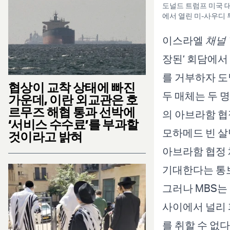
도널드 트럼프 미국 대통
에서 열린 미-사우디 
이스라엘
채널 
장된’ 회담에서
를 거부하자 도
협상이 교착 상태에 빠진
두 매체는 두 
가운데, 이란 외교관은 호
르무즈 해협 통과 선박에
의 아브라함 협
‘서비스 수수료’를 부과할
모하메드 빈 살
것이라고 밝혀
아브라함 협정 
기대한다는 통보
그러나 MBS는
사이에서 널리 
를 취할 수 없