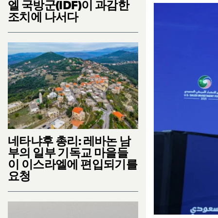
엘 국방군(IDF)이 과감한
조치에 나서다
네타냐후 총리: 레바논 남
부의 일부 기독교 마을들
이 이스라엘에 편입되기를
요청