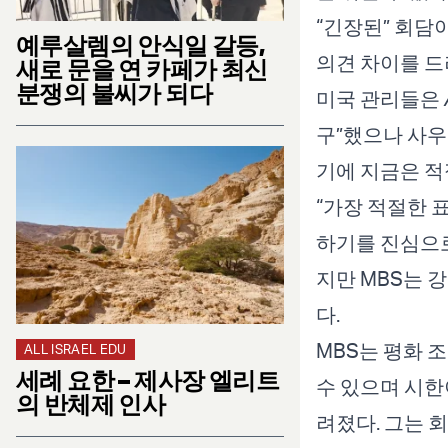
“긴장된” 회담
예루살렘의 안식일 갈등,
의견 차이를 드
새로 문을 연 카페가 최신
분쟁의 불씨가 되다
미국 관리들은
구”했으나 사우
기에 지금은 적
“가장 적절한 
하기를 진심으로
지만 MBS는 
다.
MBS는 평화 
ALL ISRAEL EDU
세례 요한 – 제사장 엘리트
수 있으며 시한
의 반체제 인사
려졌다. 그는 