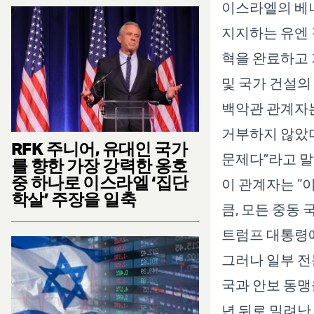
이스라엘의 베
지지하는 유엔 
혁을 완료하고 
및 국가 건설의
백악관 관계자
거부하지 않았다
RFK 주니어, 유대인 국가
문제다”라고 말
를 향한 가장 강력한 옹호
중 하나로 이스라엘 ‘집단
이 관계자는 “
학살’ 주장을 일축
큼, 모든 중동
트럼프 대통령에
그러나 일부 전
국과 안보 동맹
년 뒤로 밀려난