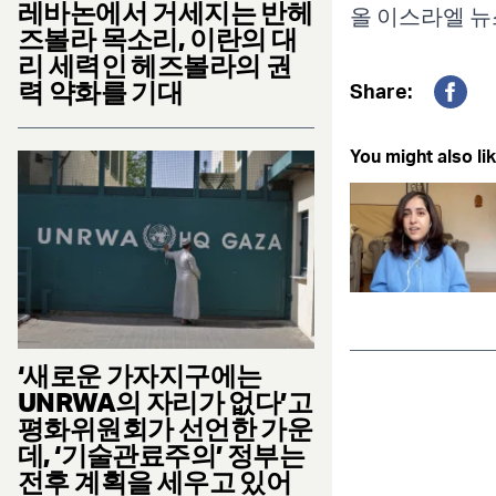
레바논에서 거세지는 반헤
올 이스라엘 뉴
즈볼라 목소리, 이란의 대
리 세력인 헤즈볼라의 권
력 약화를 기대
Share:
Fac
You might also lik
‘새로운 가자지구에는
UNRWA의 자리가 없다’고
평화위원회가 선언한 가운
데, ‘기술관료주의’ 정부는
전후 계획을 세우고 있어