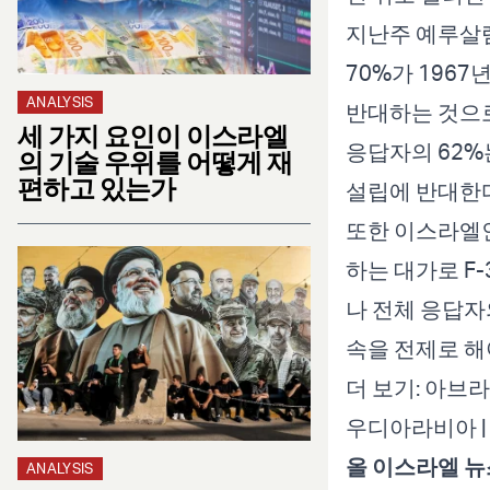
지난주 예루살
70%가 196
ANALYSIS
반대하는 것으
세 가지 요인이 이스라엘
응답자의 62
의 기술 우위를 어떻게 재
편하고 있는가
설립에 반대한
또한 이스라엘인
하는 대가로 F
나 전체 응답자
속을 전제로 해
더 보기:
아브라
우디아라비아 
올 이스라엘 뉴
ANALYSIS