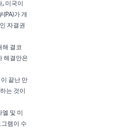
나
,
미국이
PA)가 개
타인 자결권
대해 결코
국가 해결안은
이 끝난 만
참하는 것이
엘 및 미
로그램이 수