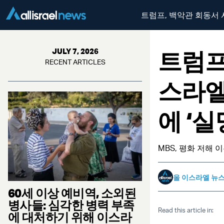
트럼프, 백악관 회동서 
트럼프
JULY 7, 2026
RECENT ARTICLES
스라엘
에 ‘실
MBS, 평화 저해 
올 이스라엘 뉴
60세 이상 예비역, 소외된
병사들: 심각한 병력 부족
Read this article in:
에 대처하기 위해 이스라