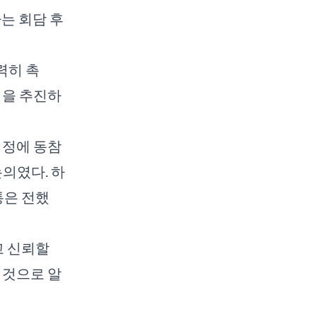
는 회담 후
력히 촉
정을 추진하
협정에 동참
논의였다. 하
통은 전했
고 신뢰할
 것으로 알