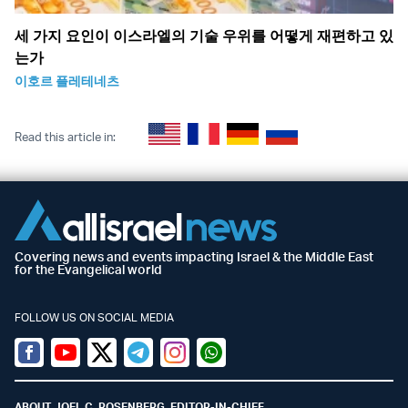
세 가지 요인이 이스라엘의 기술 우위를 어떻게 재편하고 있
는가
이호르 플레테네츠
Read this article in:
Covering news and events impacting Israel & the Middle East
for the Evangelical world
FOLLOW US ON SOCIAL MEDIA
Facebook
Youtube
Twitter (X)
Telegram
Instagram
Whatsapp
ABOUT JOEL C. ROSENBERG, EDITOR-IN-CHIEF