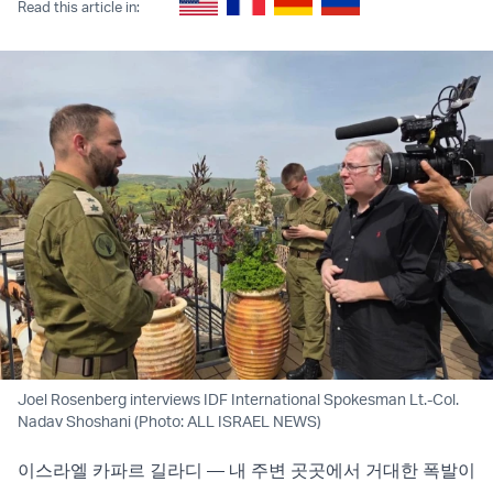
Read this article in:
Joel Rosenberg interviews IDF International Spokesman Lt.-Col.
Nadav Shoshani (Photo: ALL ISRAEL NEWS)
이스라엘 카파르 길라디 — 내 주변 곳곳에서 거대한 폭발이