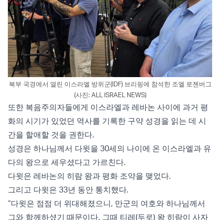
북부 국경에서 열린 이스라엘 방위군(IDF) 브리핑에 참석한 조엘 로젠버그
(사진: ALL ISRAEL NEWS)
또한 복음주의자들에게 이스라엘과 레바논 사이에 과거 평
화의 시기가 있었던 역사를 기록한 구약 성경을 읽는 데 시
간을 할애할 것을 권한다.
성경은 하나님께서 다윗을 30세의 나이에 온 이스라엘과 유
다의 왕으로 세우셨다고 가르친다.
다윗은 레바논의 히람 왕과 평화 조약을 맺었다.
그리고 다윗은 33년 동안 통치했다.
“다윗은 점점 더 위대해졌으니, 만군의 여호와 하나님께서
그와 함께하셨기 때문이다. 그때 티레(두로) 왕 히람이 사자