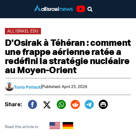
Youtube
ALL ISRAEL EDU
D'Osirak à Téhéran : comment
une frappe aérienne ratée a
redéfini la stratégie nucléaire
au Moyen-Orient
|
Published: April 25, 2026
Tuvia Pollack
Print
Share:
Twitter (X)
Facebook
Whatsapp
Reddit
Telegram
Read this article in: