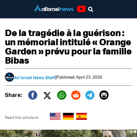
Youtube
De la tragédie à la guérison :
un mémorial intitulé « Orange
Garden » prévu pour la famille
Bibas
|
Published: April 23, 2026
All Israel News Staff
Print
Share:
Twitter (X)
Facebook
Whatsapp
Reddit
Telegram
Read this article in: