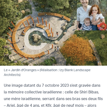
Le « Jardin d'Oranges » (Réalisation : Izy Blank Landscape
Architects)
Une image datant du 7 octobre 2023 s’est gravée dans
la mémoire collective israélienne : celle de Shiri Bibas,
une mère israélienne, serrant dans ses bras ses deux fils
– Ariel, âgé de 4 ans, et Kfir, âgé de neuf mois – alors