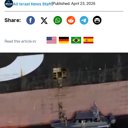
|
Published: April 23, 2026
All Israel News Staff
Print
Share:
Twitter (X)
Facebook
Whatsapp
Reddit
Telegram
Read this article in: