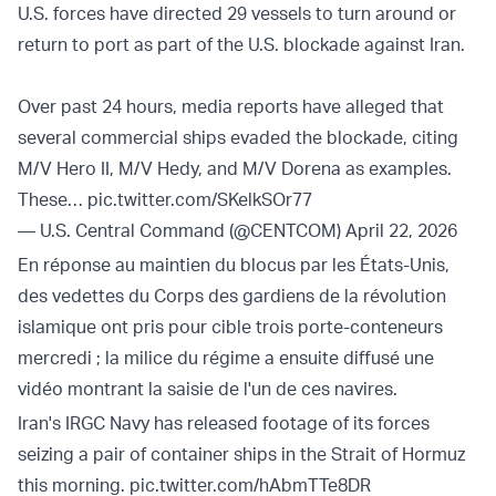
U.S. forces have directed 29 vessels to turn around or
return to port as part of the U.S. blockade against Iran.
Over past 24 hours, media reports have alleged that
several commercial ships evaded the blockade, citing
M/V Hero II, M/V Hedy, and M/V Dorena as examples.
These…
pic.twitter.com/SKelkSOr77
— U.S. Central Command (@CENTCOM)
April 22, 2026
En réponse au maintien du blocus par les États-Unis,
des vedettes du Corps des gardiens de la révolution
islamique ont pris pour cible trois porte-conteneurs
mercredi ; la milice du régime a ensuite diffusé une
vidéo montrant la saisie de l'un de ces navires.
Iran's IRGC Navy has released footage of its forces
seizing a pair of container ships in the Strait of Hormuz
this morning.
pic.twitter.com/hAbmTTe8DR