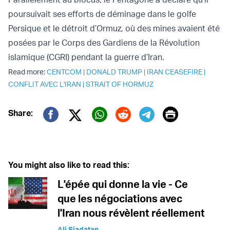
poursuivait ses efforts de déminage dans le golfe
Persique et le détroit d’Ormuz, où des mines avaient été
posées par le Corps des Gardiens de la Révolution
islamique (CGRI) pendant la guerre d’Iran.
Read more:
CENTCOM
|
DONALD TRUMP
|
IRAN CEASEFIRE
|
CONFLIT AVEC L'IRAN
|
STRAIT OF HORMUZ
Print
Share:
Twitter (X)
Facebook
Whatsapp
Reddit
Telegram
You might also like to read this:
L'épée qui donne la vie - Ce
que les négociations avec
l'Iran nous révèlent réellement
Ali Siadatan