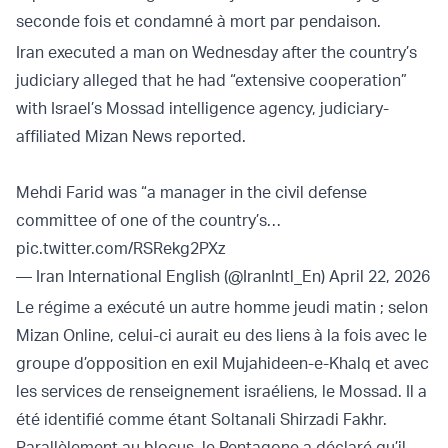
seconde fois et condamné à mort par pendaison.
Iran executed a man on Wednesday after the country’s
judiciary alleged that he had “extensive cooperation”
with Israel’s Mossad intelligence agency, judiciary-
affiliated Mizan News reported.
Mehdi Farid was “a manager in the civil defense
committee of one of the country’s…
pic.twitter.com/RSRekg2PXz
— Iran International English (@IranIntl_En)
April 22, 2026
Le régime a exécuté un autre homme jeudi matin ; selon
Mizan Online, celui-ci aurait eu des liens à la fois avec le
groupe d’opposition en exil Mujahideen-e-Khalq et avec
les services de renseignement israéliens, le Mossad. Il a
été identifié comme étant Soltanali Shirzadi Fakhr.
Parallèlement au blocus, le Pentagone a déclaré qu’il