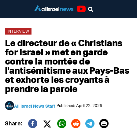
Youtube
INTERVIEW
Le directeur de « Christians
for Israel » met en garde
contre la montée de
l'antisémitisme aux Pays-Bas
et exhorte les croyants à
prendre la parole
|
Published: April 22, 2026
All Israel News Staff
Print
Share:
Twitter (X)
Facebook
Whatsapp
Reddit
Telegram