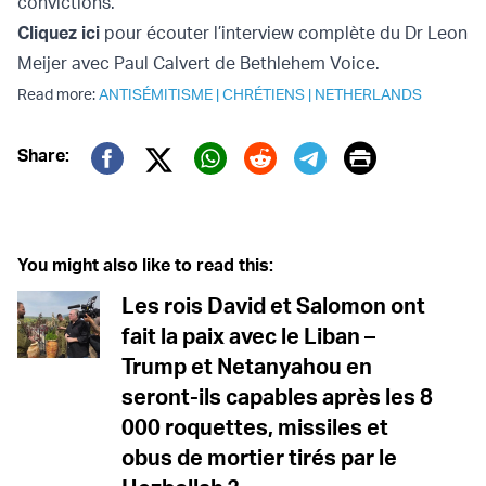
convictions.
Cliquez ici
pour écouter l’interview complète du Dr Leon
Meijer avec Paul Calvert de Bethlehem Voice.
Read more:
ANTISÉMITISME
|
CHRÉTIENS
|
NETHERLANDS
Print
Share:
Twitter (X)
Facebook
Whatsapp
Reddit
Telegram
You might also like to read this:
Les rois David et Salomon ont
fait la paix avec le Liban –
Trump et Netanyahou en
seront-ils capables après les 8
000 roquettes, missiles et
obus de mortier tirés par le