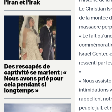
l'Iran et l'Irak
Le Christian Is
de la montée de
massacre perpé
« Le fait qu’u
commémoration l
Israel Center. 
ressenti par l
Des rescapés de
captivité se marient : «
»
Nous avons prié pour
« Nous assisto
cela pendant si
longtemps »
intimidations 
rappellent notr
peuple juif, et