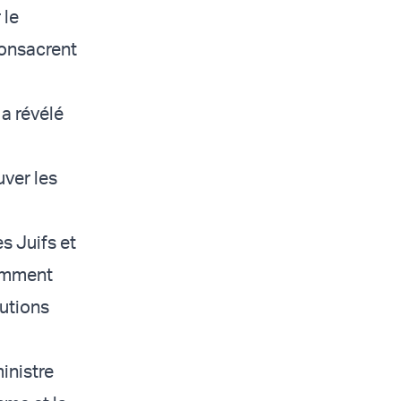
 le
consacrent
 a révélé
uver les
s Juifs et
cemment
tutions
ministre