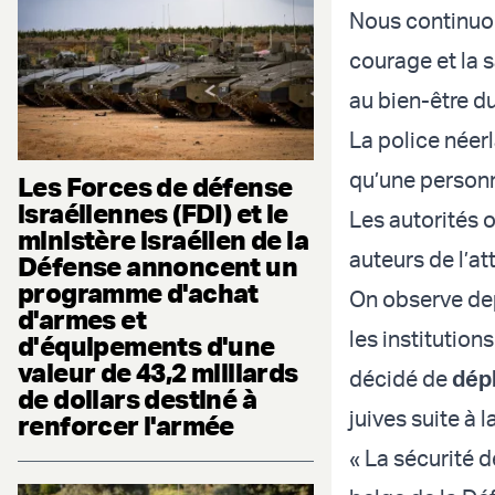
Nous continuon
courage et la s
au bien-être d
La police néer
qu’une personne
Les Forces de défense
israéliennes (FDI) et le
Les autorités o
ministère israélien de la
auteurs de l’at
Défense annoncent un
programme d'achat
On observe dep
d'armes et
les institution
d'équipements d'une
valeur de 43,2 milliards
décidé de
dépl
de dollars destiné à
juives suite à
renforcer l'armée
« La sécurité d