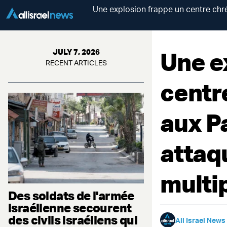
Une explosion frappe un centre chré
Une e
JULY 7, 2026
RECENT ARTICLES
centr
aux P
attaq
multip
Des soldats de l'armée
israélienne secourent
des civils israéliens qui
All Israel News