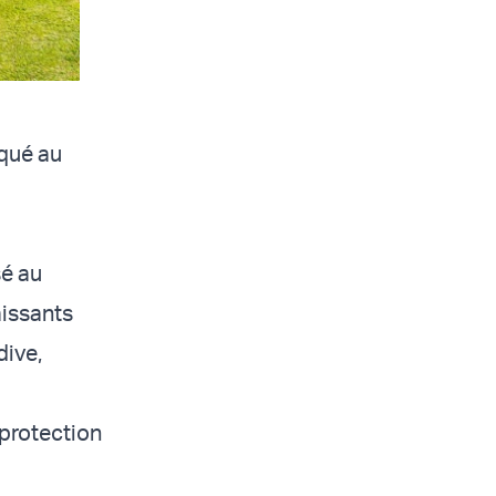
iqué au
sé au
aissants
dive,
protection