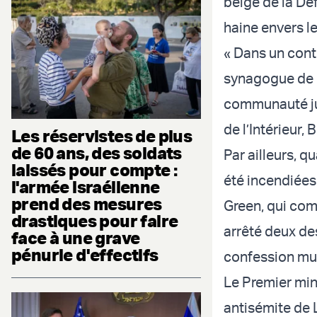
belge de la Dé
haine envers le
« Dans un conte
synagogue de L
communauté juiv
de l’Intérieur, 
Les réservistes de plus
de 60 ans, des soldats
Par ailleurs, q
laissés pour compte :
été incendiées
l'armée israélienne
prend des mesures
Green, qui com
drastiques pour faire
arrêté deux des
face à une grave
pénurie d'effectifs
confession mu
Le Premier min
antisémite de 