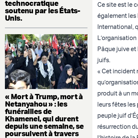
technocratique
Ce site est le 
soutenu par les États-
également les 
Unis.
International,
L’organisation
Pâque juive et 
juifs.
« Cet incident
qu’organisation
produit à un m
« Mort à Trump, mort à
Netanyahou » : les
leurs fêtes le
funérailles de
peuple juif d’É
Khamenei, qui durent
depuis une semaine, se
résurrection 
poursuivent à travers
l’histoire de la