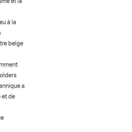
sme et la
eu à la
a
tre belge
cemment
olders
tannique a
 et de
ue