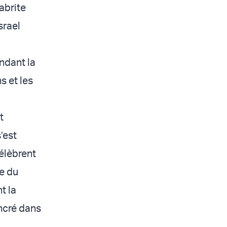
abrite
srael
ndant la
s et les
t
’est
élèbrent
ce du
t la
ncré dans