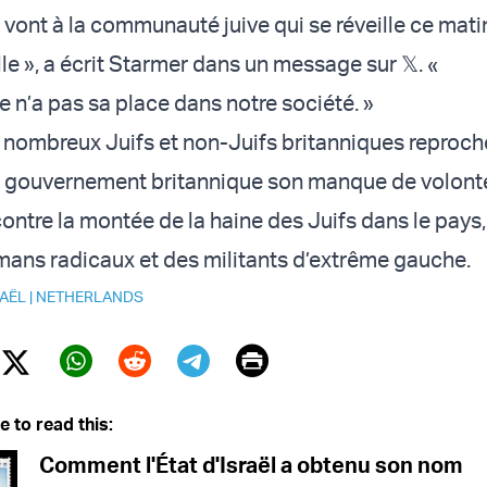
vont à la communauté juive qui se réveille ce matin
le », a écrit Starmer dans un message sur 𝕏. «
e n’a pas sa place dans notre société. »
nombreux Juifs et non-Juifs britanniques reproch
u gouvernement britannique son manque de volonté
ontre la montée de la haine des Juifs dans le pays
ans radicaux et des militants d’extrême gauche.
RAËL
|
NETHERLANDS
Print
Twitter (X)
ebook
Whatsapp
Reddit
Telegram
e to read this:
Comment l'État d'Israël a obtenu son nom