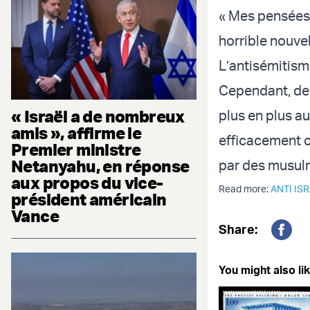
« Mes pensées 
horrible nouvel
L’antisémitism
Cependant, de 
« Israël a de nombreux
plus en plus a
amis », affirme le
efficacement c
Premier ministre
Netanyahu, en réponse
par des musulm
aux propos du vice-
Read more:
ANTI IS
président américain
Vance
Share:
Fac
You might also lik