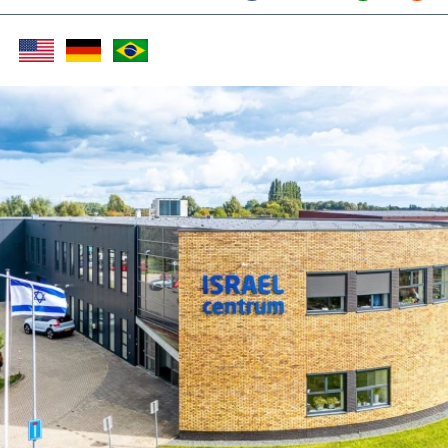
Twitter (X)
Facebook
Whats
Red