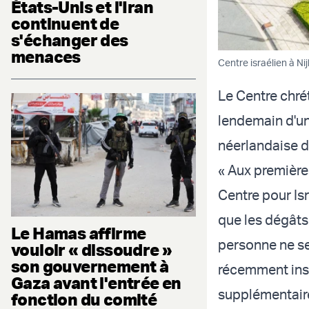
États-Unis et l'Iran
continuent de
s'échanger des
menaces
Centre israélien à Ni
Le Centre chré
lendemain d'un
néerlandaise d
« Aux première
Centre pour Is
que les dégâts 
Le Hamas affirme
personne ne se
vouloir « dissoudre »
son gouvernement à
récemment inst
Gaza avant l'entrée en
supplémentaire
fonction du comité