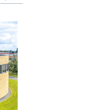
app
dit
Telegram