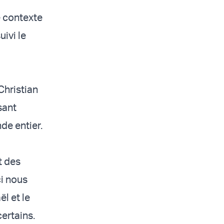
e contexte
uivi le
Christian
sant
de entier.
t des
ci nous
ël et le
certains.