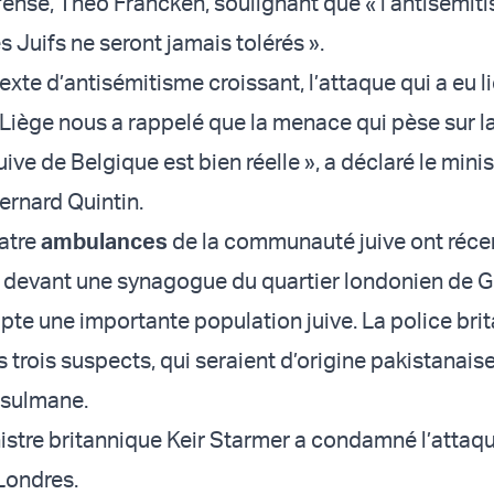
fense, Theo Francken, soulignant que « l’antisémiti
s Juifs ne seront jamais tolérés ».
xte d’antisémitisme croissant, l’attaque qui a eu li
iège nous a rappelé que la menace qui pèse sur l
e de Belgique est bien réelle », a déclaré le minis
Bernard Quintin.
uatre
ambulances
de la communauté juive ont ré
 devant une synagogue du quartier londonien de G
pte une importante population juive. La police bri
 trois suspects, qui seraient d’origine pakistanaise
sulmane.
istre britannique Keir Starmer a condamné l’attaq
Londres.