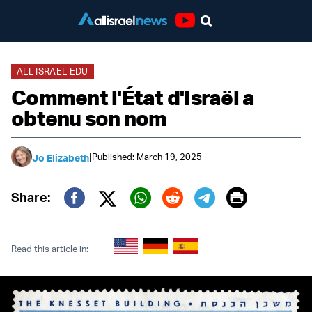
Youtube
ALL ISRAEL EDU
Comment l'État d'Israël a
obtenu son nom
|
Published: March 19, 2025
Jo Elizabeth
Print
Share:
Twitter (X)
Facebook
Whatsapp
Reddit
Telegram
Read this article in: