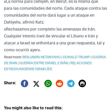
«La norma para Dahiyeh, en Beirut, es la misma que
para las comunidades del norte. Cada ataque contra las
comunidades del norte dará lugar a un ataque en
Dahiyeh», afirmó Katz.
«Rechazamos por completo las amenazas de Irán.
Cualquier intento iraní de vincular el Líbano e Irán y
atacar a Israel se enfrentará a una gran respuesta, tal y
como ocurrió ayer».
Read more:
BENJAMIN NETANYAHU
|
DONALD TRUMP
|
GUERRA
DE IRAN
|
GUERRA ENTRE ISRAEL E IRÁN
|
RELACIONES
ESTADOUNIDENSE ISRAELÍES
Print
Share:
Twitter (X)
Facebook
Whatsapp
Reddit
Telegram
You might also like to read this: