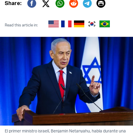
Print
Share:
Twitter (X)
Facebook
Whatsapp
Reddit
Telegram
Read this article in:
El primer ministro israelí, Benjamin Netanyahu, habla durante una