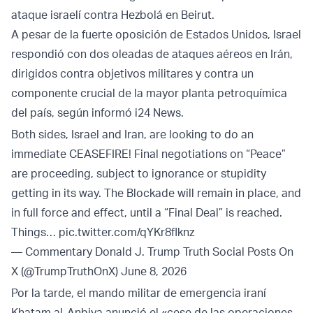
ataque israelí contra Hezbolá en Beirut.
A pesar de la fuerte oposición de Estados Unidos, Israel
respondió con dos oleadas de ataques aéreos en Irán,
dirigidos contra objetivos militares y contra un
componente crucial de la mayor planta petroquímica
del país, según informó i24 News.
Both sides, Israel and Iran, are looking to do an
immediate CEASEFIRE! Final negotiations on “Peace”
are proceeding, subject to ignorance or stupidity
getting in its way. The Blockade will remain in place, and
in full force and effect, until a “Final Deal” is reached.
Things…
pic.twitter.com/qYKr8flknz
— Commentary Donald J. Trump Truth Social Posts On
X (@TrumpTruthOnX)
June 8, 2026
Por la tarde, el mando militar de emergencia iraní
Khatam al-Anbiya anunció el «cese de las operaciones