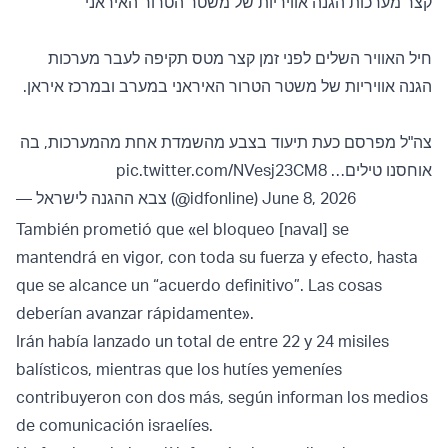
קצר מערכות הגנה אוויריות של משטר הטרור האיראני
חיל האוויר השלים לפני זמן קצר מטס תקיפה לעבר מערכות
הגנה אוויריות של משטר הטרור האיראני במערב ובמרכז איראן.
צה"ל מפרסם כעת תיעוד בצבע מהשמדת אחת מהמערכות, בה
pic.twitter.com/NVesj23CM8
אוחסנו טילים…
— צבא ההגנה לישראל (@idfonline)
June 8, 2026
También prometió que «el bloqueo [naval] se
mantendrá en vigor, con toda su fuerza y efecto, hasta
que se alcance un “acuerdo definitivo”. Las cosas
deberían avanzar rápidamente».
Irán había lanzado un total de entre 22 y 24 misiles
balísticos, mientras que los hutíes yemeníes
contribuyeron con dos más, según informan los medios
de comunicación israelíes.