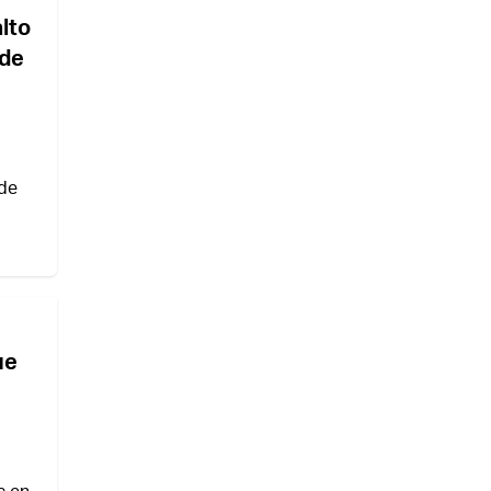
alto
 de
 de
ue
s en