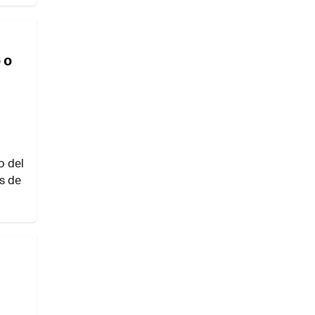
 o
o del
os de