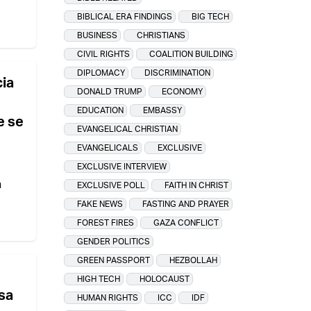
BIBLICAL ERA FINDINGS
BIG TECH
BUSINESS
CHRISTIANS
CIVIL RIGHTS
COALITION BUILDING
DIPLOMACY
DISCRIMINATION
cia
DONALD TRUMP
ECONOMY
EDUCATION
EMBASSY
e se
EVANGELICAL CHRISTIAN
EVANGELICALS
EXCLUSIVE
EXCLUSIVE INTERVIEW
n
EXCLUSIVE POLL
FAITH IN CHRIST
FAKE NEWS
FASTING AND PRAYER
FOREST FIRES
GAZA CONFLICT
GENDER POLITICS
GREEN PASSPORT
HEZBOLLAH
HIGH TECH
HOLOCAUST
sa
HUMAN RIGHTS
ICC
IDF