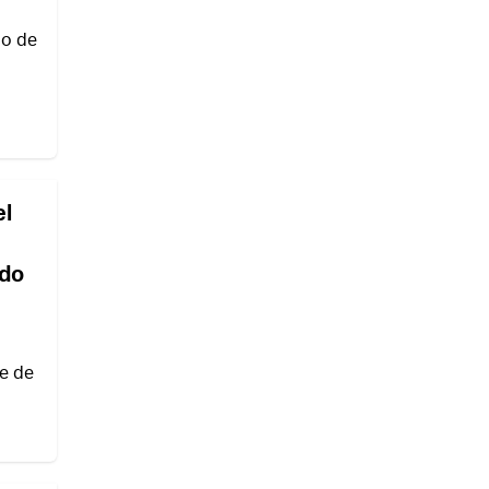
po de
el
rdo
se de