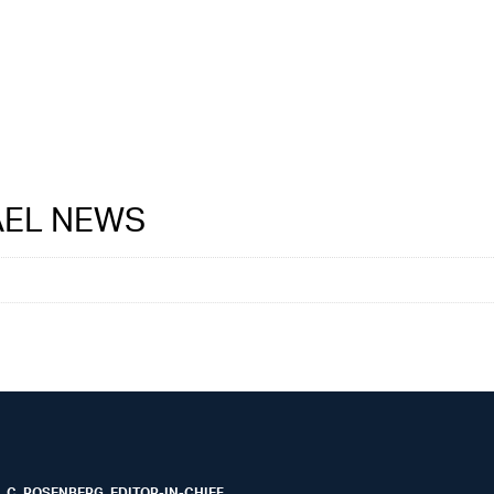
RAEL NEWS
 C. ROSENBERG, EDITOR-IN-CHIEF