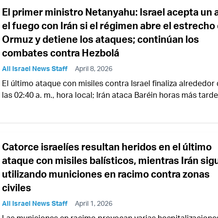
El primer ministro Netanyahu: Israel acepta un 
el fuego con Irán si el régimen abre el estrecho
Ormuz y detiene los ataques; continúan los
combates contra Hezbolá
All Israel News Staff
April 8, 2026
El último ataque con misiles contra Israel finaliza alrededor
las 02:40 a. m., hora local; Irán ataca Baréin horas más tarde
Catorce israelíes resultan heridos en el último
ataque con misiles balísticos, mientras Irán sig
utilizando municiones en racimo contra zonas
civiles
All Israel News Staff
April 1, 2026
Las municiones en racimo provocan varias hospitalizacione