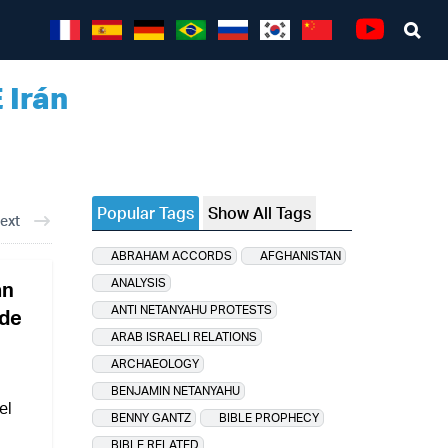
Sea
Youtube
 Irán
Popular Tags
Show All Tags
ext
ABRAHAM ACCORDS
AFGHANISTAN
ANALYSIS
an
ANTI NETANYAHU PROTESTS
 de
ARAB ISRAELI RELATIONS
ARCHAEOLOGY
BENJAMIN NETANYAHU
el
BENNY GANTZ
BIBLE PROPHECY
BIBLE RELATED