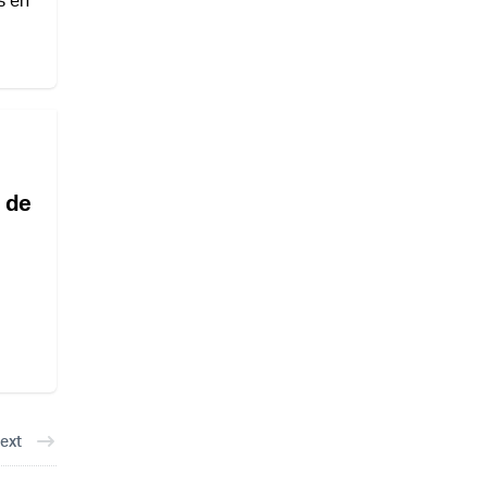
n de
ext